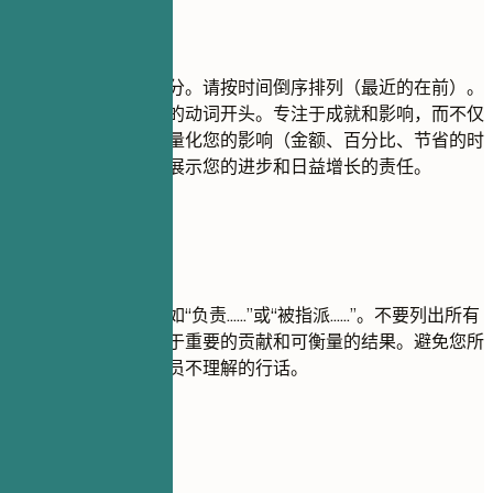
建议重点
这是您简历的核心部分。请按时间倒序排列（最近的在前）。
每条都以一个强有力的动词开头。专注于成就和影响，而不仅
仅是职责。使用数字量化您的影响（金额、百分比、节省的时
间、影响的用户）。展示您的进步和日益增长的责任。
尽量避免
避免使用被动语态，如“负责……”或“被指派……”。不要列出所有
的日常任务，要专注于重要的贡献和可衡量的结果。避免您所
在领域以外的招聘人员不理解的行话。
实用示例