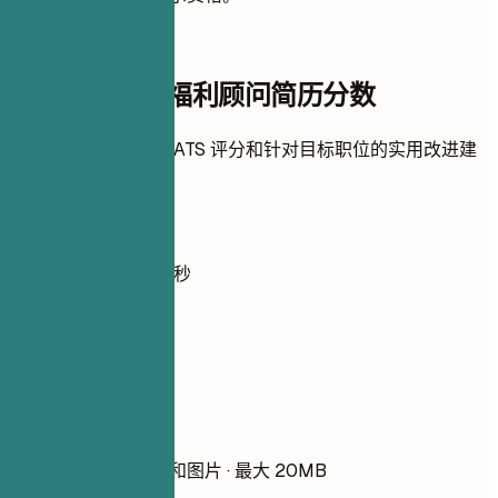
即时简历评分
检查您的高级福利顾问简历分数
上传简历，即刻获取 ATS 评分和针对目标职位的实用改进建
议。
无需注册
默认私密
通常不到 30 秒
你的简历
把简历拖到这里
选择文件
PDF、DOCX、TXT 和图片 · 最大 20MB