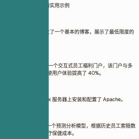
展示项目“是”与“否”的实用示例
不推荐
使用 WordPress 开发了一个基本的博客，展示了最低限度的
内容管理技能。
推荐写法
使用 React.js 创建了一个交互式员工福利门户，该门户与多
家保险提供商集成，使用户体验提高了 40%。
不推荐
按照在线教程在 Linux 服务器上安装和配置了 Apache。
推荐写法
使用 Python 构建了一个预测分析模型，根据历史员工索赔数
据预测下一财年的医疗保健成本。