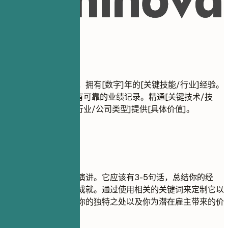
02
职业概述
职业概述
结果导向的福利顾问，拥有[数字]年的[关键技能/行业]经验。
在[主要成就]方面拥有可靠的业绩记录。精通[关键技术/技
能]。致力于为[目标行业/公司类型]提供[具体价值]。
建议重点
专业总结是你的电梯演讲。它应该有3-5句话，总结你的经
验、关键技能和主要成就。通过使用相关的关键词来定制它以
适应职位描述。关注你的独特之处以及你为潜在雇主带来的价
值。