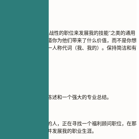
尽量避免
避免诸如“寻找具有挑战性的职位来发展我的技能”之类的通用
目标。招聘人员想知道你为他们带来了什么价值，而不是你想
要什么。不要使用第一人称代词（我、我的）。保持简洁和有
力。
实用示例
比较一个薄弱的目标陈述和一个强大的专业总结。
不推荐
目标：我是一个勤奋的人，正在寻找一个福利顾问职位，在那
里我可以学习新东西并发展我的职业生涯。