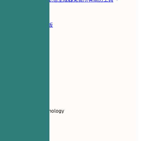
资源
博客
简历示例
简历模板
登录
简历生成器
简历示例
福利顾问
information-technology
福利顾问