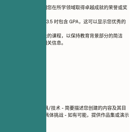
键课程。
突出任何能证明您在所学领域取得卓越成就的荣誉或奖
项。
仅在 GPA 高于 3.5 时包含 GPA，这可以显示您优秀的
学业成绩。
避免提及不相关的课程，以保持教育背景部分的简洁
性，并专注于相关信息。
06
项目
项目
项目名称
| 使用的工具/技术 - 简要描述您创建的内容及其目
的 - 强调您解决过的具体挑战 - 如有可能，提供作品集或演示
链接