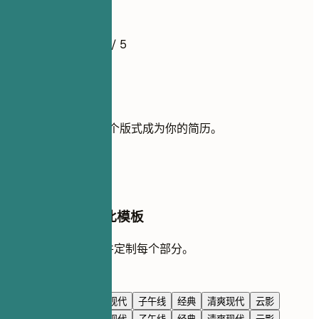
简历示例
4.5
/ 5
使用此模板
添加你的经历，让这个版式成为你的简历。
使用模板
在 AI 对话中编辑此模板
让 AI 与你一起重写并定制每个部分。
使用 AI 编辑
海军蓝
高级感
极简现代
子午线
经典
清爽现代
云影