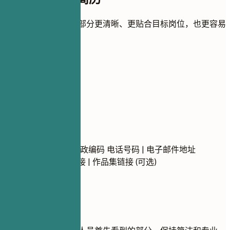
用实用建议帮助每个部分更清晰、更贴合目标岗位，也更容易
被 ATS 识别。
01
联系方式
联系方式
姓名 城市，省份，邮政编码 电话号码 | 电子邮件地址
LinkedIn个人资料链接 | 作品集链接 (可选)
建议重点