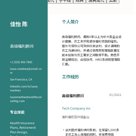
海军蓝
高级感
极简现代
子午线
经典
清爽现代
云影
个人简介
佳怡 陈
高级福利顾问，拥有6年以上为中大型企业设
计健康、员工关怀和退休福利项目的经验。
高级福利顾问
擅长与保险公司及供应商谈判、设计清晰的
员工沟通材料，并通过使用率和理赔数据在
成本控制与员工需求之间取得平衡。熟悉开
放注册规划、合规协作、HRIS系统和管理层
+1 (555) 456-7890
汇报。
laura.martinez@email.co
m
工作经历
San Francisco, CA
linkedin.com/in/laura-
martinez
01/2022
高级福利顾问
lauramartinezbenefitscon
sulting.com
Tech Company Inc
专业技能
加利福尼亚州旧金山
Health Insurance
Plans, Retirement
•
谈判医疗福利续约条款，在保留5,000多
Plan Design,
名员工核心保障的同时，将保费降低