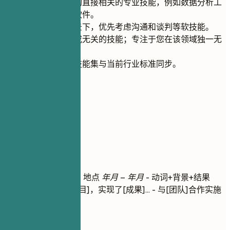
列出与福利咨询直接相关的专业技能，例如数据分析工
具和人力资源软件。
在福利管理背景下，优先考虑沟通和谈判等软技能。
避免提及通用或无关的技能；专注于您在该领域独一无
二的优势。
始终保持您的技能集与当前行业标准同步。
04
工作经历
工作经历
职位名称
| 公司名称 | 地点
年月 – 年月
- 动词+背景+结果
（量化）- 领导了[项目]，实现了[成果]... - 与[团队]合作实施
了[功能]...