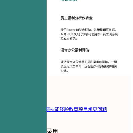
员工福利分析仪表盘
使用Power BI整合理赔、注册和调研数据，
帮助HR负责人比较福利使用率、员工满意度
和成本趋势。
混合办公福利评估
评估混合办公对员工福利需求的影响，并建
议优化员工关怀、远程医疗和家庭照护相关
沟通。
目录
简历模板
联系方式
摘要
技能
经验
教育
项目
常见问题
停止申请，开始被录用