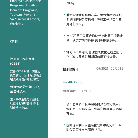
Employee Assistance
20%。
Programs, Flexible
Benefits Programs,
Tableau, Power BI,
•
重新设计牙科福利方案，通过分层选项和
SAP SuccessFactors,
更清晰的服务商指引，将员工平均自付费
Workday
用降低30%。
•
与HR和员工关怀合作伙伴推出员工援助计
划，通过定向沟通将使用率提高50%。
证书
•
协同HRIS和福利管理团队优化在线注册门
户，减少开放注册期间的员工咨询量。
注册员工福利专家
(CEBS)
06/2020 - 12/2021
福利顾问
获得 CEBS 认证，深化在
员工福利、法律合规和战
略规划方面的专业知识。
Health Corp
特许金融分析师 (CFA)
加利福尼亚州旧金山
三级候选人
追求高级金融分析技能，
以更好地理解各种福利计
•
设计包含多个保障层级的弹性福利项目，
划的成本效益。
帮助员工根据家庭、预算和健康需求选择
方案。
•
统筹保险供应商基准比较和续约分析，帮
助公司医疗支出降低15%。