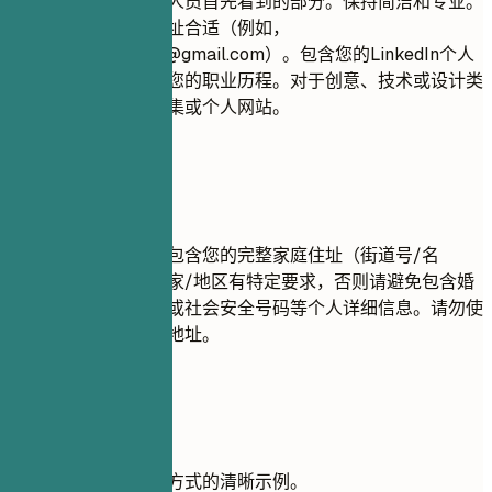
您的联系信息是招聘人员首先看到的部分。保持简洁和专业。
确保您的电子邮件地址合适（例如，
firstname.lastname@gmail.com
）。包含您的LinkedIn个人
资料，以便全面了解您的职业历程。对于创意、技术或设计类
职位，建议提供作品集或个人网站。
尽量避免
出于隐私原因，请勿包含您的完整家庭住址（街道号/名
称）。除非您所在国家/地区有特定要求，否则请避免包含婚
姻状况、年龄、照片或社会安全号码等个人详细信息。请勿使
用不专业的电子邮件地址。
实用示例
查看有效格式化联系方式的清晰示例。