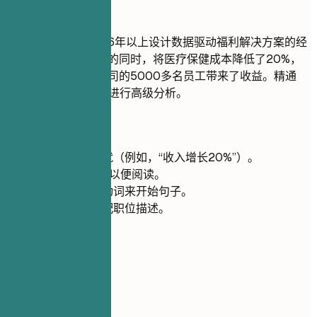
推荐写法
资深福利顾问，拥有6年以上设计数据驱动福利解决方案的经
验。在保持全面覆盖的同时，将医疗保健成本降低了20%，
为一家财富500强公司的5000多名员工带来了收益。精通
Tableau和Power BI进行高级分析。
快速建议
尽可能量化成就（例如，“收入增长20%”）。
保持在5行以内以便阅读。
使用强有力的动词来开始句子。
定制总结以匹配职位描述。
03
核心技能