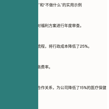
展示经验中的“做什么”和“不做什么”的实用示例
不推荐
负责管理员工福利并对福利方案进行年度审查。
推荐写法
优化了员工福利管理流程，将行政成本降低了25%。
不推荐
与保险提供商合作协商费率。
推荐写法
通过战略性的供应商合作关系，为公司降低了15%的医疗保健
成本。
快速建议