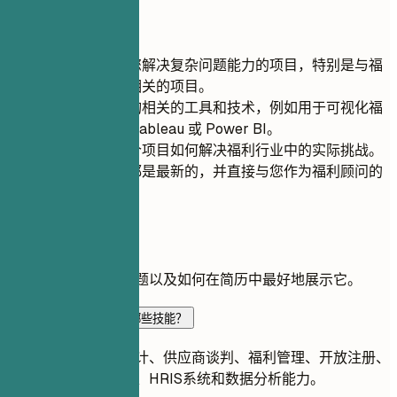
快速建议
包含能够展示您解决复杂问题能力的项目，特别是与福
利分析和优化相关的项目。
选择与福利咨询相关的工具和技术，例如用于可视化福
利使用趋势的 Tableau 或 Power BI。
清晰地描述每个项目如何解决福利行业中的实际挑战。
确保所有项目都是最新的，并直接与您作为福利顾问的
职业目标相关。
常见问题
关于此角色的常见问题以及如何在简历中最好地展示它。
福利顾问简历应该突出哪些技能？
重点展示福利方案设计、供应商谈判、福利管理、开放注册、
合规协作、员工沟通、HRIS系统和数据分析能力。