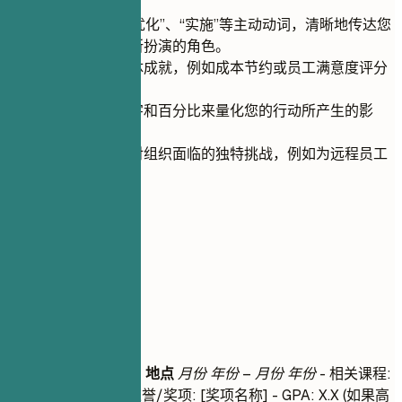
使用“协商”、“优化”、“实施”等主动动词，清晰地传达您
在取得成果中所扮演的角色。
专注于展示具体成就，例如成本节约或员工满意度评分
的提高。
尽可能使用数字和百分比来量化您的行动所产生的影
响。
展示您如何应对组织面临的独特挑战，例如为远程员工
调整福利计划。
05
教育背景
教育背景
学位名称
|
大学名称
|
地点
月份 年份 – 月份 年份
- 相关课程:
[课程 1], [课程 2] - 荣誉/奖项: [奖项名称] - GPA: X.X (如果高