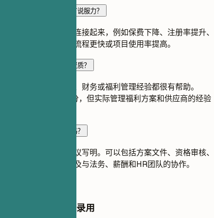
如何让福利相关成就更有说服力？
把工作与可量化结果连接起来，例如保费下降、注册率提升、
员工自付费用降低、流程更快或项目使用率提高。
福利顾问岗位需要哪些资质？
人力资源、全面薪酬、财务或福利管理经验都很有帮助。
CEBS等认证可以加分，但实际管理福利方案和供应商的经验
更关键。
简历中需要写合规经验吗？
如果确实参与过，建议写明。可以包括方案文件、资格审核、
法定通知、报告，以及与法务、薪酬和HR团队的协作。
停止申请，开始被录用