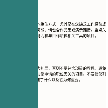
建议重点
项目是展示实践技能的绝佳方式，尤其是在您缺乏工作经验或
转行的情况下。如果可能，请包含作品集或演示链接。重点关
注能够展示解决问题能力和与目标职位相关工具的项目。
尽量避免
除非您对其进行了重大扩展，否则不要包含琐碎的教程。避免
包含过时、不完整或与您申请的职位无关的项目。不要仅仅列
出技术——解释您创建了什么以及它为何重要。
实用示例