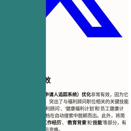
此模板为何有效
此简历格式对
ATS（申请人追踪系统）优化
非常有效，因为它
包含清晰的专业摘要，突出了与福利顾问职位相关的关键技能
和经验。使用诸如‘福利顾问’、‘健康福利计划’和‘员工健康计
划’等关键词，确保文档在自动搜索中脱颖而出。此外，将简
历分为‘
专业摘要
’、‘
工作经历
’、‘
教育背景
’和‘
技能
’等部分，有
助于全面而简洁地展示资格。