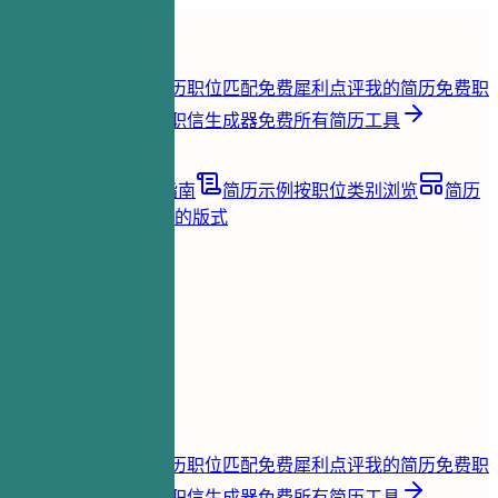
首页
功能
简历工具
简历即时评分
免费
简历职位匹配
免费
犀利点评我的简历
免费
职
位关键词提取
免费
求职信生成器
免费
所有简历工具
资源
博客
职业建议与指南
简历示例
按职位类别浏览
简历
模板
清晰且适合 ATS 的版式
加载中...
价格
登录
首页
功能
价格
简历工具
简历即时评分
免费
简历职位匹配
免费
犀利点评我的简历
免费
职
位关键词提取
免费
求职信生成器
免费
所有简历工具