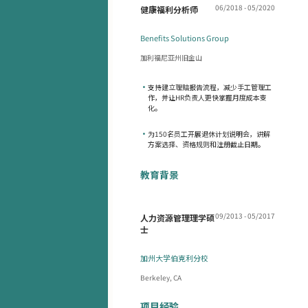
06/2018 - 05/2020
健康福利分析师
Benefits Solutions Group
加利福尼亚州旧金山
•
支持建立理赔报告流程，减少手工管理工
作，并让HR负责人更快掌握月度成本变
化。
•
为150名员工开展退休计划说明会，讲解
方案选择、资格规则和注册截止日期。
教育背景
09/2013 - 05/2017
人力资源管理理学硕
士
加州大学伯克利分校
Berkeley, CA
项目经验