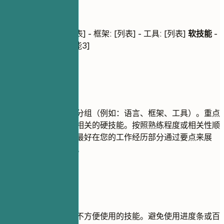
核心技能
专业技能
- 语言: [列表] - 框架: [列表] - 工具: [列表]
软技能
-
[技能1], [技能2], [技能3]
建议重点
将您的技能进行逻辑分组（例如：语言、框架、工具）。重点
关注与福利顾问职位相关的硬技能。按照熟练程度或相关性顺
序列出技能。软技能最好在您的工作经历部分通过要点来展
示，而不是单独罗列。
尽量避免
不要列出您在面试中不方便使用的技能。避免使用进度条或百