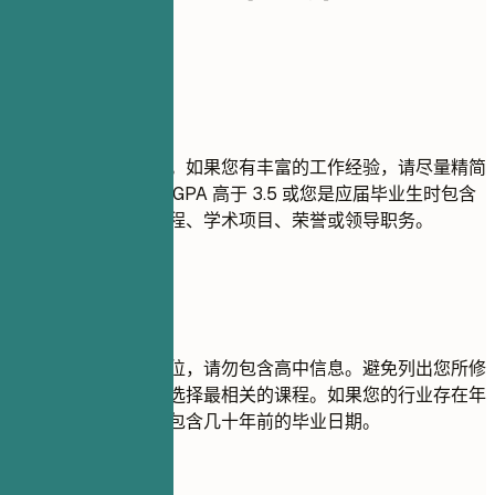
于 3.5)
建议重点
请列出您的最高学历。如果您有丰富的工作经验，请尽量精简
教育背景部分。仅在 GPA 高于 3.5 或您是应届毕业生时包含
GPA。突出相关的课程、学术项目、荣誉或领导职务。
尽量避免
如果您已获得大学学位，请勿包含高中信息。避免列出您所修
读的每一门课程；仅选择最相关的课程。如果您的行业存在年
龄歧视的顾虑，请勿包含几十年前的毕业日期。