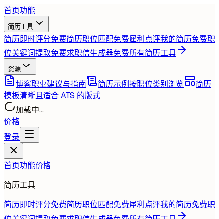
首页
功能
简历工具
简历即时评分
免费
简历职位匹配
免费
犀利点评我的简历
免费
职
位关键词提取
免费
求职信生成器
免费
所有简历工具
资源
博客
职业建议与指南
简历示例
按职位类别浏览
简历
模板
清晰且适合 ATS 的版式
加载中...
价格
登录
首页
功能
价格
简历工具
简历即时评分
免费
简历职位匹配
免费
犀利点评我的简历
免费
职
位关键词提取
免费
求职信生成器
免费
所有简历工具