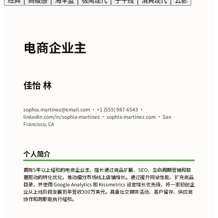
经典
高级感
海军蓝
极简现代
子午线
清爽现代
云影
电商企业主
佳怡 林
sophia.martinez@email.com
• +1 (555) 987-6543 •
linkedin.com/in/sophia-martinez • sophia-martinez.com • San
Francisco, CA
个人简介
拥有5年以上经验的电商企业主，擅长通过商品扩展、SEO、生命周期营销和数
据驱动的转化优化，推动细分市场线上店铺增长。通过提升网站性能、扩充商品
目录，并使用 Google Analytics 和 Kissmetrics 设定增长优先级，将一家初创企
业从上线阶段发展到年营收300万美元。具备社交媒体活动、客户留存、供应商
协作和跨职能执行经验。