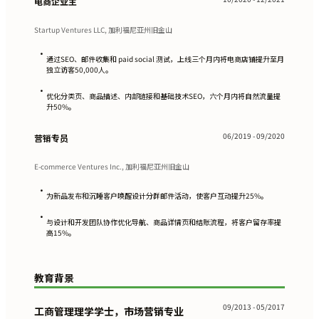
电商企业主
Startup Ventures LLC, 加利福尼亚州旧金山
•
通过SEO、邮件收集和 paid social 测试，上线三个月内将电商店铺提升至月
独立访客50,000人。
•
优化分类页、商品描述、内部链接和基础技术SEO，六个月内将自然流量提
升50%。
06/2019 - 09/2020
营销专员
E-commerce Ventures Inc., 加利福尼亚州旧金山
•
为新品发布和沉睡客户唤醒设计分群邮件活动，使客户互动提升25%。
•
与设计和开发团队协作优化导航、商品详情页和结账流程，将客户留存率提
高15%。
教育背景
09/2013 - 05/2017
工商管理理学学士，市场营销专业