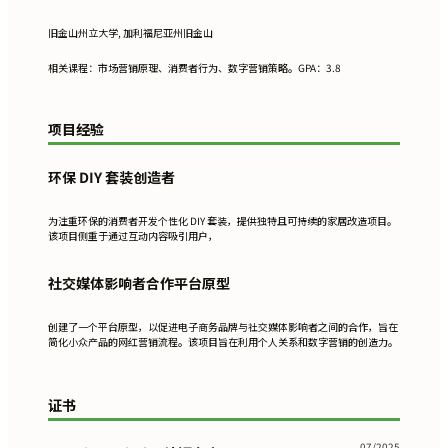
旧金山州立大学, 加利福尼亚州旧金山
相关课程：市场营销原理、消费者行为、数字营销策略。GPA：3.8
项目经验
环保 DIY 套装创造者
为注重环保的消费者开发个性化 DIY 套装，提供独特且可持续的家居改造项目。
该项目侧重于通过互动内容吸引用户，
社交媒体影响者合作平台原型
创建了一个平台原型，以促进电子商务品牌与社交媒体影响者之间的合作，旨在
简化小众产品的网红营销流程。该项目旨在利用个人关系和数字营销的创造力。
证书
07/2025