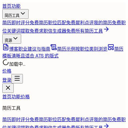
首页
功能
简历工具
简历即时评分
免费
简历职位匹配
免费
犀利点评我的简历
免费
职
位关键词提取
免费
求职信生成器
免费
所有简历工具
资源
博客
职业建议与指南
简历示例
按职位类别浏览
简历
模板
清晰且适合 ATS 的版式
加载中...
价格
登录
首页
功能
价格
简历工具
简历即时评分
免费
简历职位匹配
免费
犀利点评我的简历
免费
职
位关键词提取
免费
求职信生成器
免费
所有简历工具