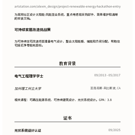
artstation.com/alexm_design/project-renewable-energy-hackathon-entry
为离网社区设计太阳能-风能混合系统，重点考虑易采购部件、简单维护和清晰
的安装文档。
可持续家居改造挑战赛
为可持续住宅改造项目准备电气设计，整合太阳能板、储能和负荷分配，帮助住
宅接近净零能耗目标。
教育背景
09/2013 - 05/2017
电气工程理学学士
圣路易斯-奥比斯波, CA
加州理工州立大学
相关课程：可再生能源系统、可持续建筑设计、光伏系统设计。GPA：3.8
证书
09/2025
光伏系统设计认证