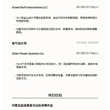
加利福尼亚州旧金山
GreenTech Innovations LLC
为小型企业设计可再生能源系统，结合负荷分析和配电图，降低高峰时段对
•
电网的依赖。
在屋顶光伏项目中与工程和施工团队协作，根据遮挡、朝向和空间限制调整
•
图纸。
02/2018 - 05/2020
电气设计师
加利福尼亚州旧金山
Solar Power Systems Co.
为20户住宅准备太阳能热水系统设计，统一连接细节和材料清单，提高安装
•
准备效率。
为教育机构开发光伏系统，记录预期发电量、主要设备和与现有基础设施的
•
连接方式。
项目经验
可再生能源黑客马拉松参赛作品