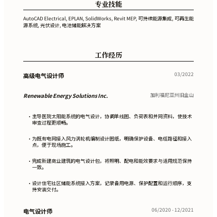
专业技能
AutoCAD Electrical, EPLAN, SolidWorks, Revit MEP, 可持续能源集成, 可再生能
源系统, 光伏设计, 电池储能解决方案
工作经历
03/2022
高级电气设计师
加利福尼亚州旧金山
Renewable Energy Solutions Inc.
主导医院太阳能系统的电气设计，协调单线图、负荷表和并网资料，使技术
•
审查过程更顺畅。
为既有电网接入风力涡轮机编制设计图纸，明确保护设备、电缆路径和接入
•
点，便于现场施工。
完成新建商业建筑的电气设计包，将照明、配电和能效要求与适用规范保持
•
一致。
设计住宅社区储能系统接入方案，记录备用电源、保护配置和运行顺序，支
•
持安装交付。
06/2020 - 12/2021
电气设计师