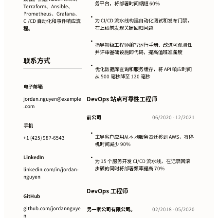
务平台，将部署时间缩短 60%
Terraform、Ansible、
Prometheus、Grafana、
•
为 CI/CD 流水线构建自动化测试和发布门禁，
CI/CD 自动化和事件响应流
在上线前发现关键回归问题
程。
•
指导初级工程师编写运行手册、改进可观测性
并评审基础设施即代码，提高值班准备度
联系方式
•
优化数据库查询和服务缓存，将 API 响应时间
从 500 毫秒降至 120 毫秒
电子邮箱
DevOps 站点可靠性工程师
jordan.nguyen@example
.com
前公司
06/2020 - 12/2021
手机
•
主导客户应用从本地服务器迁移到 AWS，将停
+1 (425) 987-6543
机时间减少 90%
•
LinkedIn
为 15 个服务开发 CI/CD 流水线，在记录回滚
步骤的同时将部署频率提高 70%
linkedin.com/in/jordan-
nguyen
DevOps 工程师
GitHub
github.com/jordannguye
另一家公司有限公司。
02/2018 - 05/2020
n