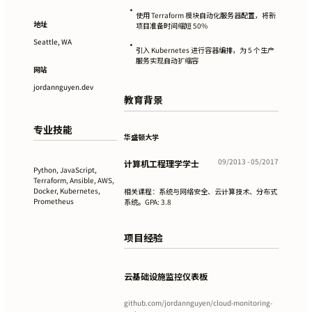
•
使用 Terraform 模块自动化服务器配置，将新
地址
项目准备时间缩短 50%
Seattle, WA
•
引入 Kubernetes 进行容器编排，为 5 个生产
服务实现自动扩缩容
网站
jordannguyen.dev
教育背景
专业技能
华盛顿大学
09/2013 - 05/2017
计算机工程理学学士
Python, JavaScript,
Terraform, Ansible, AWS,
Docker, Kubernetes,
相关课程：系统与网络安全、云计算技术、分布式
Prometheus
系统。GPA: 3.8
项目经验
云基础设施监控仪表板
github.com/jordannguyen/cloud-monitoring-