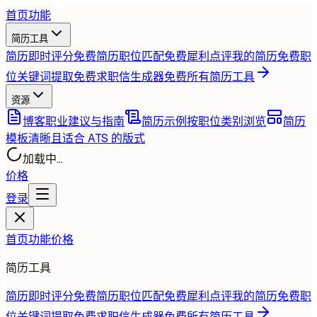
首页
功能
简历工具
简历即时评分
免费
简历职位匹配
免费
犀利点评我的简历
免费
职
位关键词提取
免费
求职信生成器
免费
所有简历工具
资源
博客
职业建议与指南
简历示例
按职位类别浏览
简历
模板
清晰且适合 ATS 的版式
加载中...
价格
登录
首页
功能
价格
简历工具
简历即时评分
免费
简历职位匹配
免费
犀利点评我的简历
免费
职
位关键词提取
免费
求职信生成器
免费
所有简历工具