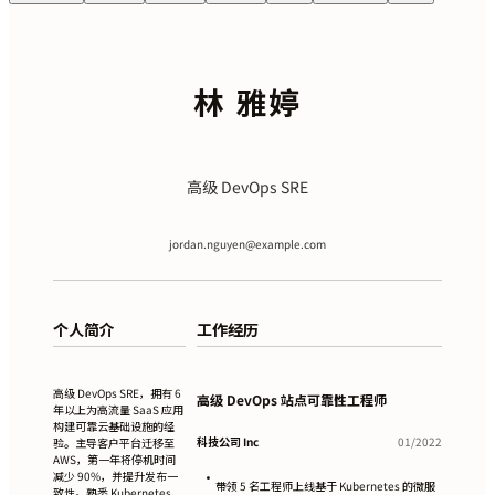
林 雅婷
高级 DevOps SRE
jordan.nguyen@example.com
个人简介
工作经历
高级 DevOps SRE，拥有 6
高级 DevOps 站点可靠性工程师
年以上为高流量 SaaS 应用
构建可靠云基础设施的经
科技公司 Inc
01/2022
验。主导客户平台迁移至
AWS，第一年将停机时间
减少 90%，并提升发布一
•
带领 5 名工程师上线基于 Kubernetes 的微服
致性。熟悉 Kubernetes、