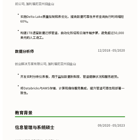
前公司, 加利福尼亚州旧金山
•
实施Delta Lake质量控制和表优化，提高数据可靠性并将查询执行时间缩短
60%。
•
构建1TB遗留数据迁移管道，自动化验证和云端传输步骤，避免超过50,000
美元的人工返工。
12/2018 - 05/2020
数据分析师
创业解决方案有限公司, 加利福尼亚州旧金山
•
开发实时分析仪表板，用于监控数据新鲜度、管道健康状况和服务趋势。
•
将Databricks与AWS存储、计算和身份服务集成，提升管道可靠性和部署一
致性。
教育背景
09/2020 - 05/2023
信息管理与系统硕士