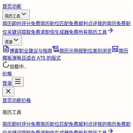
首页
功能
简历工具
简历即时评分
免费
简历职位匹配
免费
犀利点评我的简历
免费
职
位关键词提取
免费
求职信生成器
免费
所有简历工具
资源
博客
职业建议与指南
简历示例
按职位类别浏览
简历
模板
清晰且适合 ATS 的版式
加载中...
价格
登录
首页
功能
价格
简历工具
简历即时评分
免费
简历职位匹配
免费
犀利点评我的简历
免费
职
位关键词提取
免费
求职信生成器
免费
所有简历工具