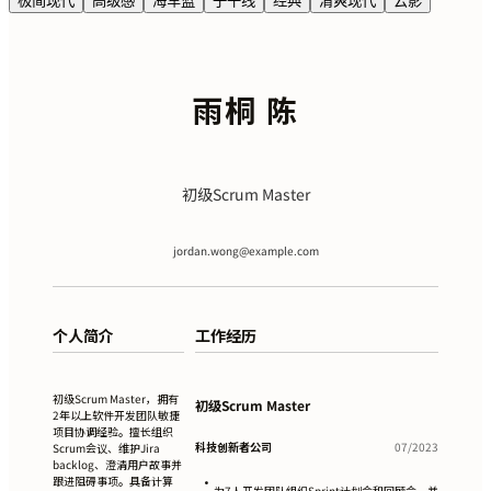
极简现代
高级感
海军蓝
子午线
经典
清爽现代
云影
雨桐 陈
初级Scrum Master
jordan.wong@example.com
个人简介
工作经历
初级Scrum Master，拥有
初级Scrum Master
2年以上软件开发团队敏捷
项目协调经验。擅长组织
科技创新者公司
07/2023
Scrum会议、维护Jira
backlog、澄清用户故事并
跟进阻碍事项。具备计算
•
为7人开发团队组织Sprint计划会和回顾会，并