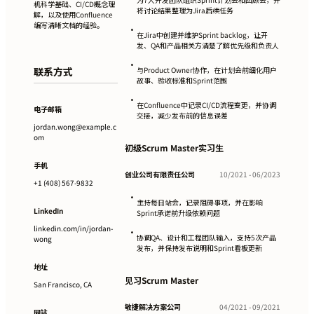
机科学基础、CI/CD概念理
将讨论结果整理为Jira后续任务
解，以及使用Confluence
编写清晰文档的经验。
•
在Jira中创建并维护Sprint backlog，让开
发、QA和产品相关方清楚了解优先级和负责人
•
联系方式
与Product Owner协作，在计划会前细化用户
故事、验收标准和Sprint范围
•
在Confluence中记录CI/CD流程变更，并协调
电子邮箱
交接，减少发布前的信息误差
jordan.wong@example.c
om
初级Scrum Master实习生
手机
创业公司有限责任公司
10/2021 - 06/2023
+1 (408) 567-9832
•
主持每日站会，记录阻碍事项，并在影响
LinkedIn
Sprint承诺前升级依赖问题
linkedin.com/in/jordan-
•
协调QA、设计和工程团队输入，支持5次产品
wong
发布，并保持发布说明和Sprint看板更新
地址
见习Scrum Master
San Francisco, CA
敏捷解决方案公司
04/2021 - 09/2021
网站