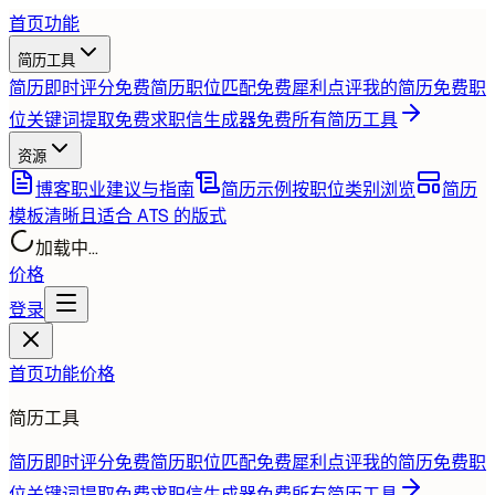
首页
功能
简历工具
简历即时评分
免费
简历职位匹配
免费
犀利点评我的简历
免费
职
位关键词提取
免费
求职信生成器
免费
所有简历工具
资源
博客
职业建议与指南
简历示例
按职位类别浏览
简历
模板
清晰且适合 ATS 的版式
加载中...
价格
登录
首页
功能
价格
简历工具
简历即时评分
免费
简历职位匹配
免费
犀利点评我的简历
免费
职
位关键词提取
免费
求职信生成器
免费
所有简历工具