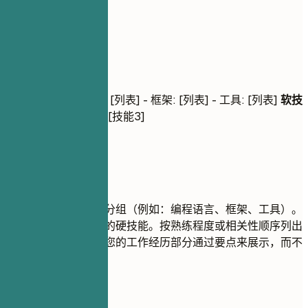
03
核心技能
核心技能
技术技能
- 编程语言: [列表] - 框架: [列表] - 工具: [列表]
软技
能
- [技能1], [技能2], [技能3]
建议重点
将您的技能进行逻辑分组（例如：编程语言、框架、工具）。
重点关注与职位相关的硬技能。按熟练程度或相关性顺序列出
技能。软技能最好在您的工作经历部分通过要点来展示，而不
是仅仅罗列。