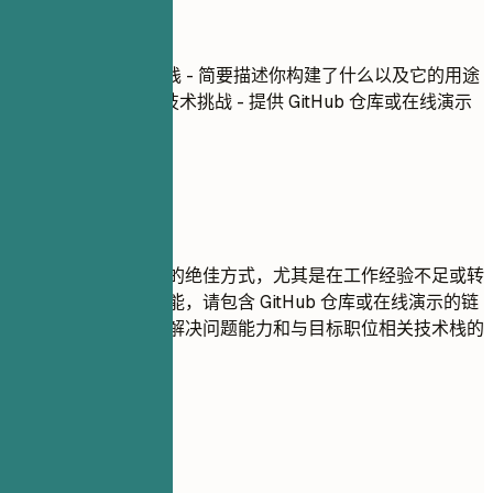
项目
项目名称
| 使用技术栈 - 简要描述你构建了什么以及它的用途
- 突出你解决的特定技术挑战 - 提供 GitHub 仓库或在线演示
链接（如果可用）
建议重点
项目是展示实际技能的绝佳方式，尤其是在工作经验不足或转
行的情况下。如果可能，请包含 GitHub 仓库或在线演示的链
接。重点关注能体现解决问题能力和与目标职位相关技术栈的
项目。
尽量避免