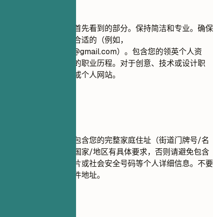
建议重点
联系信息是招聘人员首先看到的部分。保持简洁和专业。确保
您的电子邮件地址是合适的（例如，
firstname.lastname@gmail.com
）。包含您的领英个人资
料，以便全面了解您的职业历程。对于创意、技术或设计职
位，建议提供作品集或个人网站。
尽量避免
出于隐私原因，请勿包含您的完整家庭住址（街道门牌号/名
称）。除非您所在的国家/地区有具体要求，否则请避免包含
婚姻状况、年龄、照片或社会安全号码等个人详细信息。不要
使用不专业的电子邮件地址。