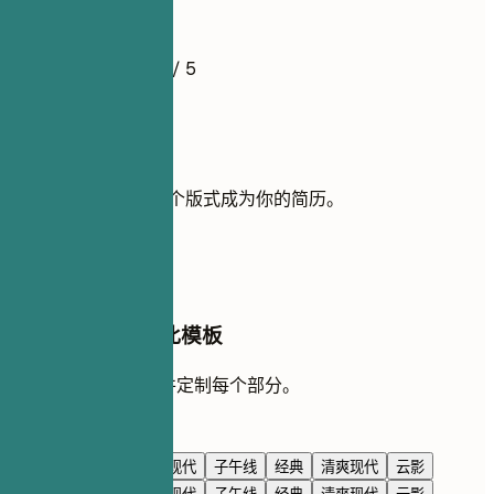
简历示例
4.5
/ 5
使用此模板
添加你的经历，让这个版式成为你的简历。
使用模板
在 AI 对话中编辑此模板
让 AI 与你一起重写并定制每个部分。
使用 AI 编辑
海军蓝
高级感
极简现代
子午线
经典
清爽现代
云影