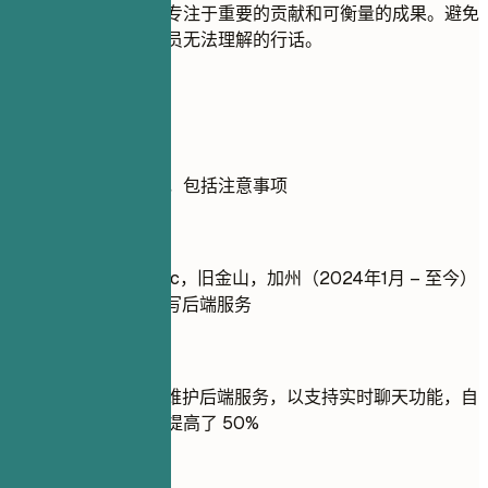
工作的每一个细节；专注于重要的贡献和可衡量的成果。避免
你的领域外的招聘人员无法理解的行话。
实用示例
展示经验的实用示例，包括注意事项
不推荐
在 Tech Company Inc，旧金山，加州（2024年1月 – 至今）
负责使用 Node.js 编写后端服务
推荐写法
使用 Node.js 开发和维护后端服务，以支持实时聊天功能，自
上线以来用户参与度提高了 50%
不推荐