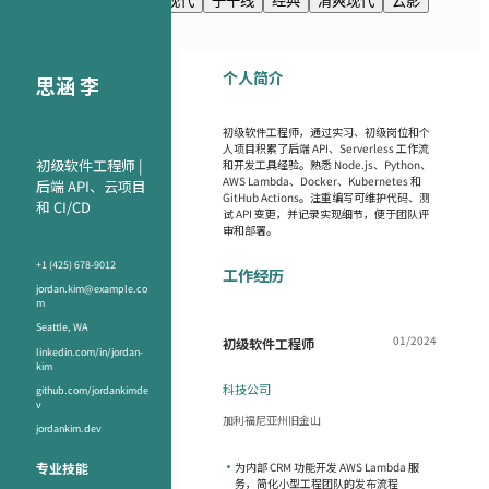
海军蓝
高级感
极简现代
子午线
经典
清爽现代
云影
个人简介
思涵 李
初级软件工程师，通过实习、初级岗位和个
人项目积累了后端 API、Serverless 工作流
初级软件工程师 |
和开发工具经验。熟悉 Node.js、Python、
AWS Lambda、Docker、Kubernetes 和
后端 API、云项目
GitHub Actions。注重编写可维护代码、测
和 CI/CD
试 API 变更，并记录实现细节，便于团队评
审和部署。
+1 (425) 678-9012
工作经历
jordan.kim@example.co
m
Seattle, WA
01/2024
初级软件工程师
linkedin.com/in/jordan-
kim
科技公司
github.com/jordankimde
v
加利福尼亚州旧金山
jordankim.dev
专业技能
•
为内部 CRM 功能开发 AWS Lambda 服
务，简化小型工程团队的发布流程