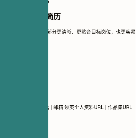
如何完善这份简历
如何完善这份简历
用实用建议帮助每个部分更清晰、更贴合目标岗位，也更容易
被 ATS 识别。
01
联系方式
联系方式
姓名 城市，省份 电话 | 邮箱 领英个人资料URL | 作品集URL
(可选)