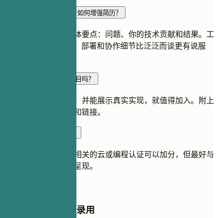
应届或经验较少的开发者如何增强简历？
把项目和实习写成具体要点：问题、你的技术贡献和结果。工
具、测试、API 设计、部署和协作细节比泛泛而谈更有说服
力。
简历中应该放 GitHub 项目吗？
如果仓库相关、易读，并能展示真实实现，就值得加入。附上
简短说明、主要技术和链接。
初级工程师需要证书吗？
不一定。与目标岗位相关的云或编程认证可以加分，但最好与
项目或实际经验一起呈现。
停止申请，开始被录用