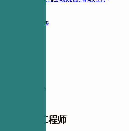
资源
博客
简历示例
简历模板
登录
简历生成器
简历示例
初级软件工程师
dev-engineering
初级软件工程师