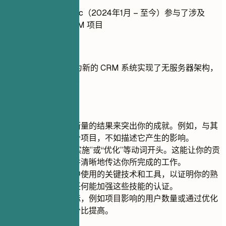
在 Tech Company Inc（2024年1月 – 至今）参与了涉及
AWS Lambda 的 CRM 项目
推荐写法
使用 AWS Lambda 为新的 CRM 系统实现了无服务器架构，
运营成本降低了 30%
快速建议
使用具体和可衡量的结果来突出你的成就。例如，与其
说你参与了一个项目，不如描述它产生的影响。
使用“开发”、“实施”或“优化”等动词开头。这能让你的贡
献脱颖而出，并清晰地传达你所完成的工作。
展示每个职位中使用的关键技术和工具，以证明你的熟
练程度。提及任何能加强这些技能的认证。
尽可能包含指标，例如项目影响的用户数量或通过优化
获得的效率百分比提高。