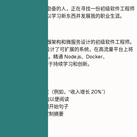
职业目标：我是一个勤奋的人，正在寻找一份初级软件工程师
的职位，在那里我可以学习新东西并发展我的职业生涯。
推荐写法
专注于云原生无服务器架构和微服务设计的初级软件工程师。
使用 AWS Lambda 设计了可扩展的系统，在高流量平台上将
运营成本降低了 30%。精通 Node.js、Docker、
Kubernetes，并致力于持续学习和创新。
快速建议
尽可能量化成就（例如，“收入增长 20%”）
保持在 5 行以内以便阅读
使用有力的动词开始句子
根据职位描述定制摘要