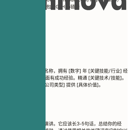
为开发人员职位包含GitHub链接
02
职业概述
职业概述
结果导向的专业职位名称，拥有 [数字] 年 [关键技能/行业] 经
验。在 [主要成就] 方面有成功经验。精通 [关键技术/技能]。
致力于为 [目标行业/公司类型] 提供 [具体价值]。
建议重点
专业摘要是你的电梯演讲。它应该长3-5句话，总结你的经