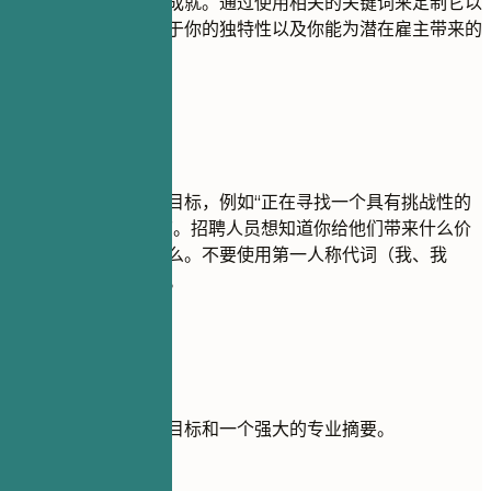
验、关键技能和主要成就。通过使用相关的关键词来定制它以
匹配职位描述。专注于你的独特性以及你能为潜在雇主带来的
价值。
尽量避免
避免使用模糊的职业目标，例如“正在寻找一个具有挑战性的
职位来发展我的技能”。招聘人员想知道你给他们带来什么价
值，而不是你想要什么。不要使用第一人称代词（我、我
的）。保持简洁有力。
实用示例
比较一个薄弱的职业目标和一个强大的专业摘要。
不推荐