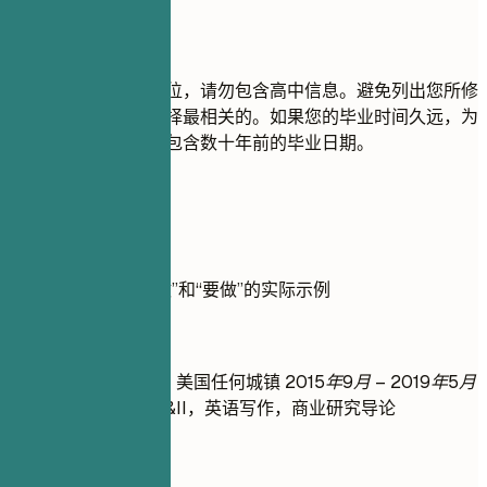
尽量避免
如果您已获得大学学位，请勿包含高中信息。避免列出您所修
读的所有课程，只选择最相关的。如果您的毕业时间久远，为
避免年龄歧视，请勿包含数十年前的毕业日期。
实用示例
展示教育背景“不要做”和“要做”的实际示例
不推荐
理学学士 | 范例大学 | 美国任何城镇
2015年9月 – 2019年5月
- 相关课程：微积分I&II，英语写作，商业研究导论
推荐写法