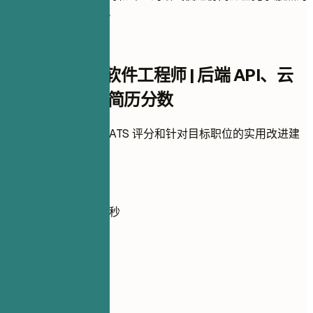
就业市场中脱颖而出。
即时简历评分
检查您的初级软件工程师 | 后端 API、云
项目和 CI/CD简历分数
上传简历，即刻获取 ATS 评分和针对目标职位的实用改进建
议。
无需注册
默认私密
通常不到 30 秒
你的简历
把简历拖到这里