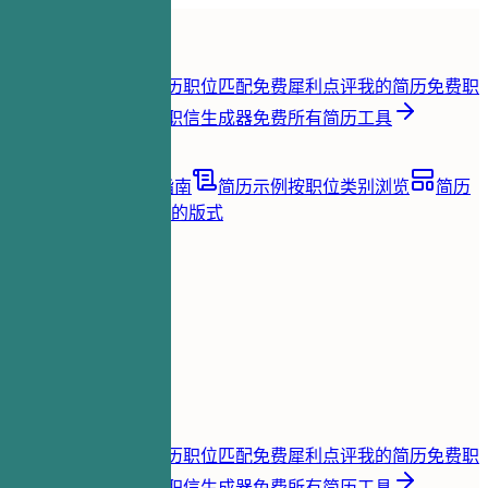
首页
功能
简历工具
简历即时评分
免费
简历职位匹配
免费
犀利点评我的简历
免费
职
位关键词提取
免费
求职信生成器
免费
所有简历工具
资源
博客
职业建议与指南
简历示例
按职位类别浏览
简历
模板
清晰且适合 ATS 的版式
加载中...
价格
登录
首页
功能
价格
简历工具
简历即时评分
免费
简历职位匹配
免费
犀利点评我的简历
免费
职
位关键词提取
免费
求职信生成器
免费
所有简历工具