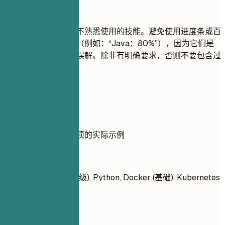
尽量避免
不要列出您在面试中不熟悉使用的技能。避免使用进度条或百
分比来评价您的技能（例如：“Java：80%”），因为它们是
主观的，并且经常被误解。除非有明确要求，否则不要包含过
时的技术。
实用示例
展示技能使用注意事项的实际示例
不推荐
JavaScript, Java (初级), Python, Docker (基础), Kubernetes
(无经验)
推荐写法