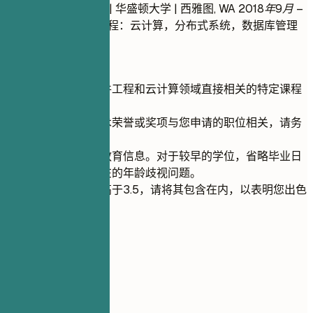
计算机工程理学学士 | 华盛顿大学 | 西雅图, WA
2018年9月 –
2022年5月
- 相关课程：云计算，分布式系统，数据库管理
快速建议
重点突出与软件工程和云计算领域直接相关的特定课程
或项目。
如果获得的学术荣誉或奖项与您申请的职位相关，请务
必提及。
仅包含近期的教育信息。对于较早的学位，省略毕业日
期，以避免潜在的年龄歧视问题。
如果您的GPA高于3.5，请将其包含在内，以表明您出色
的学业成绩。
06
项目