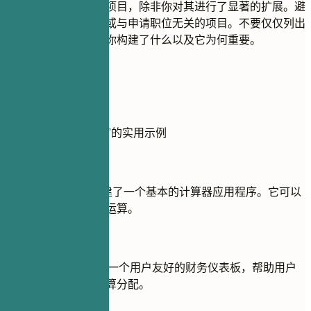
不要包含简单的教程项目，除非你对其进行了显著的扩展。避
免收录过时、不完整或与申请职位无关的项目。不要仅仅列出
技术栈，而是要解释你构建了什么以及它为何重要。
实用示例
展示项目“做”与“不做”的实用示例
不推荐
使用 JavaScript 创建了一个基本的计算器应用程序。它可以
执行加、减、乘、除运算。
推荐写法
使用 React.js 开发了一个用户友好的财务仪表板，帮助用户
高效地跟踪支出和预算分配。