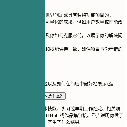
快速建议
专注于解决现实世界问题或具有独特功能项目的。
如果适用，包含可量化的成果，例如用户数量或性能改
进。
突出技术挑战以及你如何克服它们，以展示你的解决问
题能力。
通过与所需技术和技能保持一致，确保项目与你申请的
职位相关。
常见问题
关于此角色的常见问题以及如何在简历中最好地展示它。
初级软件工程师简历应该包含什么？
应包含简洁概要、技术技能、实习或早期工作经验、相关项
目、教育背景，以及 GitHub 或作品集链接。重点说明你做了
什么、用了哪些工具、产生了什么结果。