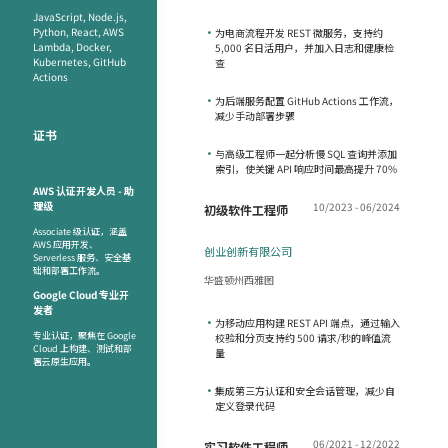
JavaScript, Node.js,
Python, React, AWS
•
为电商流程开发 REST 微服务，支持约
Lambda, Docker,
5,000 名日活用户，并加入日志和健康检
Kubernetes, GitHub
查
Actions
•
为后端服务配置 GitHub Actions 工作流，
减少手动部署步骤
证书
•
与高级工程师一起分析慢 SQL 查询并添加
索引，使关键 API 响应时间最高提升 70%
AWS 认证开发人员 - 助
理级
10/2023 - 06/2024
初级软件工程师
Associate 级认证，涵盖
AWS 应用开发、
创业创新有限公司
Serverless 服务、安全基
础和部署工作流。
华盛顿州西雅图
Google Cloud 专业开
发者
•
为移动应用构建 REST API 端点，通过输入
专业认证，聚焦在 Google
校验和分页支持约 500 请求/秒的峰值流
Cloud 上构建、测试和部
量
署云原生应用。
•
集成第三方认证和安全会话管理，减少自
定义登录代码
06/2021 - 12/2022
实习软件工程师