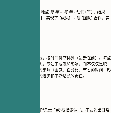
工作经历
职位名称
| 公司名称 | 地点
月 年 – 月 年
- 动词+背景+结果
（量化） - 领导 [项目]，实现了 [成果]... - 与 [团队] 合作，实
现了 [功能]...
建议重点
这是你简历的核心部分。按时间倒序排列（最新在前）。每点
都以强有力的动词开头。专注于成就和影响，而不仅仅是职
责。使用数字量化你的影响（金额、百分比、节省的时间、影
响的用户）。展示你的进步和不断增长的责任。
尽量避免
避免使用被动语态，如“负责...”或“被指派做...”。不要列出日常