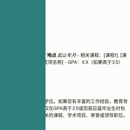
05
教育背景
教育背景
学位名称
|
大学名称
|
地点
起止年月
- 相关课程：[课程1], [课
程2] - 荣誉/奖项：[奖项名称] - GPA：X.X（如果高于3.5）
建议重点
请列出您获得的最高学位。如果您有丰富的工作经验，教育背
景部分应尽量简洁。仅在GPA高于3.5或您是应届毕业生时包
含GPA。突出显示相关的课程、学术项目、荣誉或领导职位。