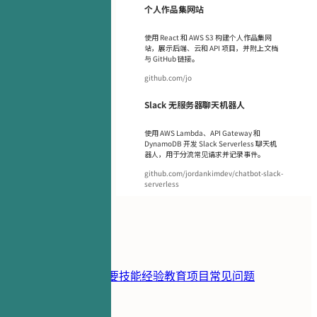
个人作品集网站
使用 React 和 AWS S3 构建个人作品集网
站，展示后端、云和 API 项目，并附上文档
与 GitHub 链接。
github.com/jo
Slack 无服务器聊天机器人
使用 AWS Lambda、API Gateway 和
DynamoDB 开发 Slack Serverless 聊天机
器人，用于分流常见请求并记录事件。
github.com/jordankimdev/chatbot-slack-
serverless
目录
简历模板
联系方式
摘要
技能
经验
教育
项目
常见问题