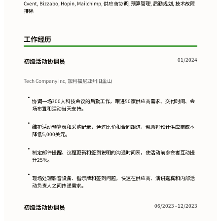
Cvent, Bizzabo, Hopin, Mailchimp, 供应商协调, 预算管理, 后勤规划, 技术故障
排除
工作经历
01/2024
初级活动协调员
Tech Company Inc, 加利福尼亚州旧金山
•
协调一场300人科技会议的后勤工作，跟进50家供应商需求、交付时间、会
场布置和活动当天支持。
•
维护活动预算表和采购记录，通过比价和合同跟进，帮助将预计供应商成本
降低5,000美元。
•
制定邮件提醒、议程更新和签到说明的沟通时间表，使活动前参会者互动提
升25%。
•
现场处理影音设备、指示牌和签到问题，快速在供应商、演讲嘉宾和内部活
动负责人之间传递需求。
06/2023 - 12/2023
初级活动协调员