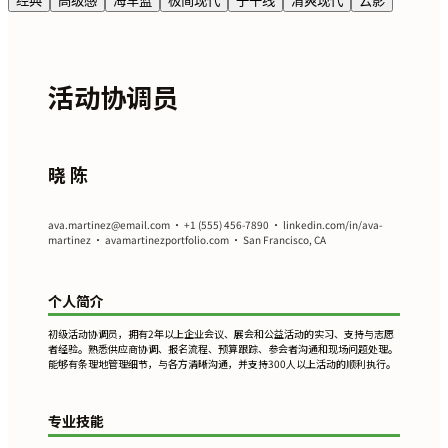
经典
高级感
海军蓝
极简现代
子午线
清爽现代
云影
活动协调员
晓 陈
ava.martinez@email.com
• +1 (555) 456-7890 • linkedin.com/in/ava-
martinez • avamartinezportfolio.com • San Francisco, CA
个人简介
初级活动协调员，拥有2年以上企业会议、展会和公益活动的实习、支持与志愿
者经验。熟悉供应商协调、报名流程、预算跟踪、参会者沟通和现场问题处理。
能够有条理地管理细节，与各方清晰沟通，并支持300人以上活动的顺利执行。
专业技能