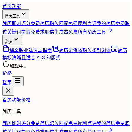
首页
功能
简历工具
简历即时评分
免费
简历职位匹配
免费
犀利点评我的简历
免费
职
位关键词提取
免费
求职信生成器
免费
所有简历工具
资源
博客
职业建议与指南
简历示例
按职位类别浏览
简历
模板
清晰且适合 ATS 的版式
加载中...
价格
登录
首页
功能
价格
简历工具
简历即时评分
免费
简历职位匹配
免费
犀利点评我的简历
免费
职
位关键词提取
免费
求职信生成器
免费
所有简历工具