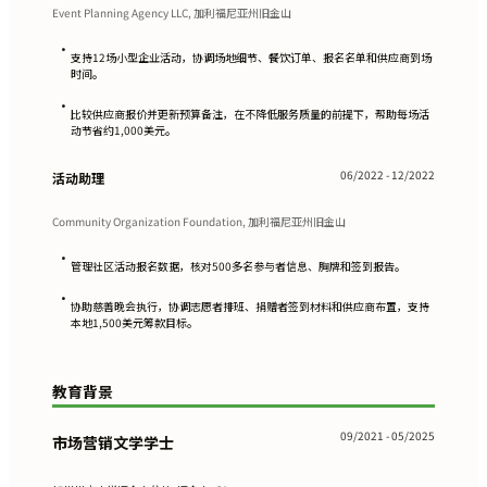
Event Planning Agency LLC, 加利福尼亚州旧金山
•
支持12场小型企业活动，协调场地细节、餐饮订单、报名名单和供应商到场
时间。
•
比较供应商报价并更新预算备注，在不降低服务质量的前提下，帮助每场活
动节省约1,000美元。
06/2022 - 12/2022
活动助理
Community Organization Foundation, 加利福尼亚州旧金山
•
管理社区活动报名数据，核对500多名参与者信息、胸牌和签到报告。
•
协助慈善晚会执行，协调志愿者排班、捐赠者签到材料和供应商布置，支持
本地1,500美元筹款目标。
教育背景
09/2021 - 05/2025
市场营销文学学士