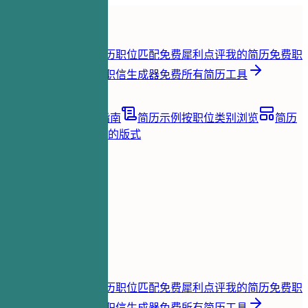
首页
功能
简历工具
简历即时评分
免费
简历职位匹配
免费
犀利点评我的简历
免费
职
位关键词提取
免费
求职信生成器
免费
所有简历工具
资源
博客
职业建议与指南
简历示例
按职位类别浏览
简历
模板
清晰且适合 ATS 的版式
加载中...
价格
登录
首页
功能
价格
简历工具
简历即时评分
免费
简历职位匹配
免费
犀利点评我的简历
免费
职
位关键词提取
免费
求职信生成器
免费
所有简历工具