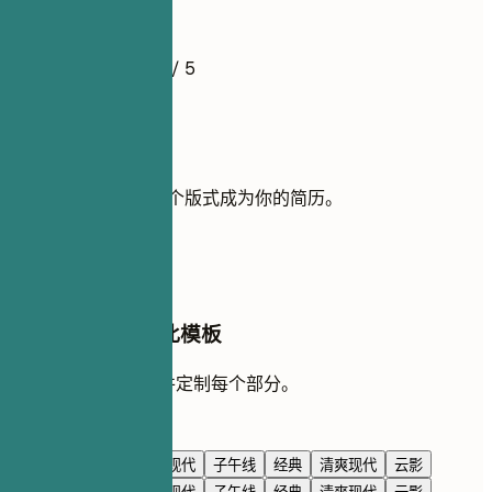
简历示例
4.5
/ 5
使用此模板
添加你的经历，让这个版式成为你的简历。
使用模板
在 AI 对话中编辑此模板
让 AI 与你一起重写并定制每个部分。
使用 AI 编辑
海军蓝
高级感
极简现代
子午线
经典
清爽现代
云影