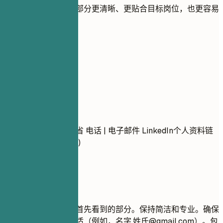
用实用建议帮助每个部分更清晰、更贴合目标岗位，也更容易
被 ATS 识别。
01
联系方式
联系方式
名字 姓氏 城市，州/省 电话 | 电子邮件 LinkedIn个人资料链
接 | 作品集链接 (可选)
建议重点
联系信息是招聘人员首先看到的部分。保持简洁和专业。确保
您的电子邮件地址合适（例如，名字.姓氏@gmail.com）。包