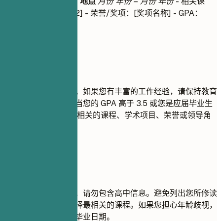
学位名称
|
大学名称
|
地点
月份 年份 – 月份 年份
- 相关课
程：[课程 1]，[课程 2] - 荣誉/奖项：[奖项名称] - GPA：
X.X（如果高于 3.5）
建议重点
请列出您的最高学历。如果您有丰富的工作经验，请保持教育
背景部分的简洁。仅当您的 GPA 高于 3.5 或您是应届毕业生
时才包含 GPA。突出相关的课程、学术项目、荣誉或领导角
色。
尽量避免
如果您拥有大学学位，请勿包含高中信息。避免列出您所修读
的每一门课程；仅选择最相关的课程。如果您担心年龄歧视，
请勿包含几十年前的毕业日期。