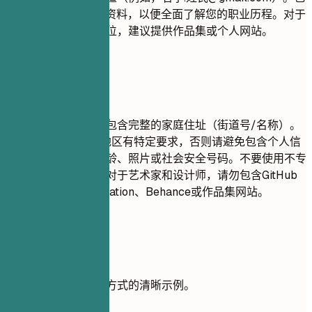
含您的LinkedIn个人资料，以便全面了解您的职业历程。对于
创意、技术或设计职位，建议提供作品集或个人网站。
尽量避免
出于隐私原因，请勿包含完整的家庭住址（街道号/名称）。
除非您所在的国家/地区有特定要求，否则请避免包含个人信
息，如婚姻状况、年龄、照片或社会安全号码。不要使用不专
业的电子邮件地址。对于艺术家和设计师，请勿包含GitHub
链接——请使用ArtStation、Behance或作品集网站。
实用示例
查看有效格式化联系方式的清晰示例。