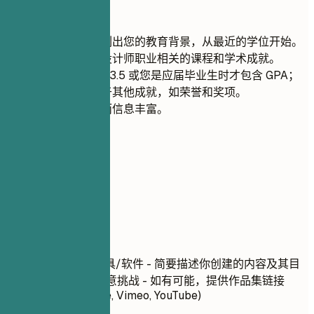
快速建议
请按时间倒序列出您的教育背景，从最近的学位开始。
突出与您创意设计师职业相关的课程和学术成就。
仅当 GPA 高于 3.5 或您是应届毕业生时才包含 GPA；
否则，请侧重于其他成就，如荣誉和奖项。
保持信息简洁而信息丰富。
06
项目
项目
项目名称
| 使用的工具/软件 - 简要描述你创建的内容及其目
的 - 强调你解决的创意挑战 - 如有可能，提供作品集链接
(ArtStation, Behance, Vimeo, YouTube)