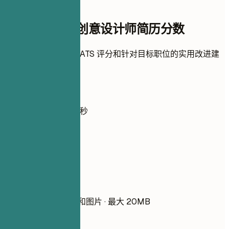
即时简历评分
检查您的资深创意设计师简历分数
上传简历，即刻获取 ATS 评分和针对目标职位的实用改进建
议。
无需注册
默认私密
通常不到 30 秒
你的简历
把简历拖到这里
选择文件
PDF、DOCX、TXT 和图片 · 最大 20MB
请先添加简历