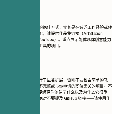
建议重点
项目是展示实践技能的绝佳方式，尤其是在缺乏工作经验或转
行的情况下。如果可能，请提供作品集链接（ArtStation,
Behance, Vimeo 或 YouTube）。重点展示能体现你创意能力
和与目标职位相关的工具的项目。
尽量避免
除非你在此基础上进行了显著扩展，否则不要包含简单的教
程。避免使用过时、不完整或与你申请的职位无关的项目。不
要仅仅列出工具——要解释你创建了什么以及为什么它很重
要。对于创意职位，绝对不要提及 GitHub 链接——请使用作
品集平台。