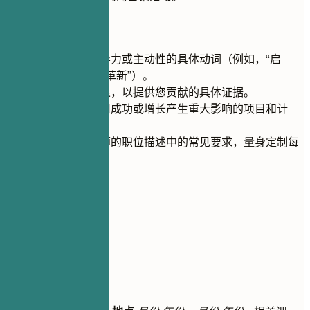
快速建议
使用能体现领导力或主动性的具体动词（例如，“启
动”、“优化”、“革新”）。
尽可能量化结果，以提供您贡献的具体证据。
突出那些对公司成功或增长产生重大影响的项目和计
划。
根据创意设计师的职位描述中的常见要求，量身定制每
个要点。
05
教育背景
教育背景