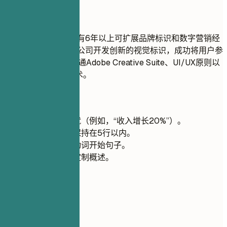
推荐写法
资深创意设计师，拥有6年以上可扩展品牌标识和数字营销经
验。通过为科技初创公司开发创新的视觉标识，成功将用户参
与度提高了30%。精通Adobe Creative Suite、UI/UX原则以
及AR和VR等新兴技术。
快速建议
尽可能量化成就（例如，“收入增长20%”）。
为便于阅读，保持在5行以内。
使用强有力的动词开始句子。
根据职位描述定制概述。
03
核心技能