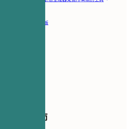
资源
博客
简历示例
简历模板
登录
简历生成器
简历示例
创意设计师
design-ux
创意设计师