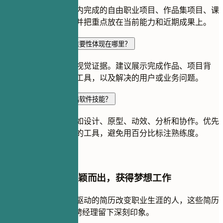
可以简要说明空档期内完成的自由职业项目、作品集项目、课
程或志愿设计工作，并把重点放在当前能力和近期成果上。
作品集对创意设计师的重要性体现在哪里？
作品集能为简历提供视觉证据。建议展示完成作品、项目背
景、你的职责、使用工具，以及解决的用户或业务问题。
如何在简历中有效地列出软件技能？
按用途归类工具，例如设计、原型、动效、分析和协作。优先
列出招聘信息中提到的工具，避免用百分比标注熟练度。
在招聘人员面前脱颖而出，获得梦想工作
加入成千上万通过AI驱动的简历改变职业生涯的人，这些简历
可以通过ATS并给招聘经理留下深刻印象。