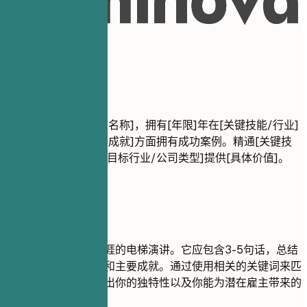
02
职业概述
职业概述
结果导向的资深[职位名称]，拥有[年限]年在[关键技能/行业]
领域的经验。在[主要成就]方面拥有成功案例。精通[关键技
术/技能]。致力于为[目标行业/公司类型]提供[具体价值]。
建议重点
职业概述是你职业生涯的电梯演讲。它应包含3-5句话，总结
你的经验、关键技能和主要成就。通过使用相关的关键词来匹
配职位描述。重点突出你的独特性以及你能为潜在雇主带来的
价值。