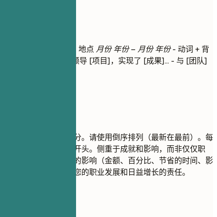
工作经历
工作经历
职位名称
| 公司名称 | 地点
月份 年份 – 月份 年份
- 动词 + 背
景 + 结果（量化）- 领导 [项目]，实现了 [成果]... - 与 [团队]
合作实施了 [功能]...
建议重点
这是您简历的核心部分。请使用倒序排列（最新在最前）。每
点都以强有力的动词开头。侧重于成就和影响，而非仅仅职
责。使用数字量化您的影响（金额、百分比、节省的时间、影
响的用户数）。展示您的职业发展和日益增长的责任。
尽量避免