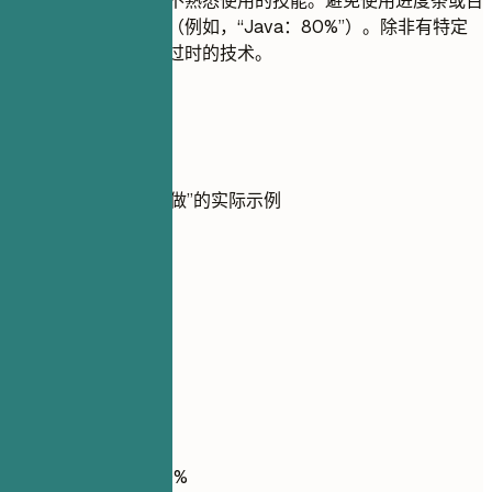
不要列出您在面试中不熟悉使用的技能。避免使用进度条或百
分比来评定您的技能（例如，“Java：80%”）。除非有特定
要求，否则不要包含过时的技术。
实用示例
展示技能的“做”与“不做”的实际示例
不推荐
精通 Photoshop
推荐写法
Adobe Photoshop
不推荐
Figma 中级用户：70%