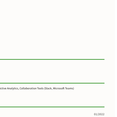
tive Analytics, Collaboration Tools (Slack, Microsoft Teams)
01/2022