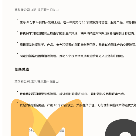
某科技公司, 加利福尼亚州旧金山
•
主导 AI 分析平台的开发和上线，在一年内交付 15 项决策支持功能，服务产品、财务
•
将机器学习预测服务从原型扩展到生产环境，把平均响应时间从 30 秒缩短到 5 秒以内
•
组建涵盖数据科学、产品、安全和运营的跨职能创新团队，改善试点到生产的交接流程，
•
制定创新路线图和治理流程，推动 5 个技术试点从概念验证进入业务部门落地。
创新总监
某创新公司, 加利福尼亚州旧金山
•
优化机器学习模型训练流程，将训练时间缩短 40%，同时强化文档和评审节点。
•
发起内部创新挑战，产出 10 个产品想法，并按客户价值、可行性和实施成本筛选优先
创新经理
未来科技解决方案, 加利福尼亚州旧金山