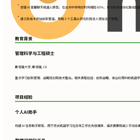
•
搭建 AI 客服聊天机器人原型，在试点中将响应时间缩短 60%，并为支持自动化路线图
•
建立新技术评估创新管道，帮助 5 个工具从研究阶段进入受控生产使用。
教育背景
管理科学与工程硕士
斯坦福大学, 斯坦福, CA
重点学习创新管理、战略规划和技术整合。相关课程包括：创新战略、商业应用中的机器学
项目经验
个人AI助手
构建 AI 任务助手原型，用于测试机器学习在日常工作优先级排序、请求摘要和减少手动协