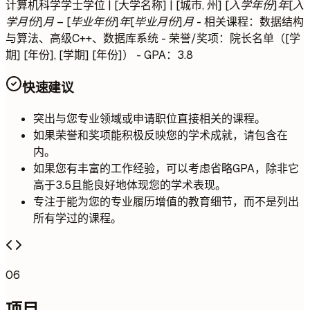
计算机科学学士学位 | [大学名称] | [城市, 州]
[入学年份]年[入
学月份]月 – [毕业年份]年[毕业月份]月
- 相关课程：数据结构
与算法、高级C++、数据库系统 - 荣誉/奖项：院长名单（[学
期] [年份], [学期] [年份]） - GPA：3.8
快速建议
突出与您专业领域或申请职位直接相关的课程。
如果荣誉和奖项能积极反映您的学术成就，请包含在
内。
如果您有丰富的工作经验，可以考虑省略GPA，除非它
高于3.5且能良好地体现您的学术表现。
专注于能为您的专业履历增值的教育细节，而不是列出
所有学过的课程。
06
项目