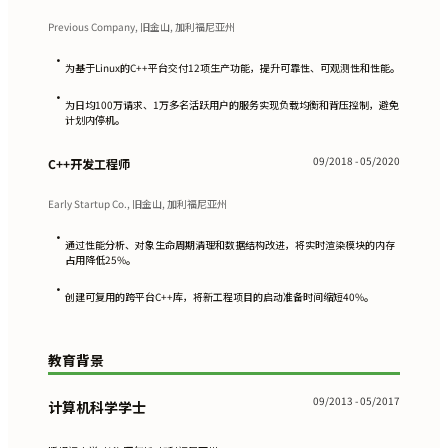
Previous Company, 旧金山, 加利福尼亚州
•
为基于Linux的C++平台交付12项生产功能，提升可靠性、可观测性和性能。
•
为日均100万请求、1万多名活跃用户的服务实现负载均衡和背压控制，避免
计划内停机。
09/2018 - 05/2020
C++开发工程师
Early Startup Co., 旧金山, 加利福尼亚州
•
通过性能分析、对象生命周期清理和数据结构改进，将实时渲染模块的内存
占用降低25%。
•
创建可复用的跨平台C++库，将新工程项目的启动准备时间缩短40%。
教育背景
09/2013 - 05/2017
计算机科学学士