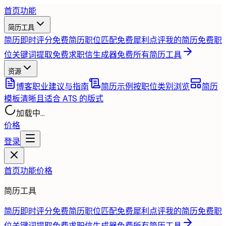
首页
功能
简历工具
简历即时评分
免费
简历职位匹配
免费
犀利点评我的简历
免费
职
位关键词提取
免费
求职信生成器
免费
所有简历工具
资源
博客
职业建议与指南
简历示例
按职位类别浏览
简历
模板
清晰且适合 ATS 的版式
加载中...
价格
登录
首页
功能
价格
简历工具
简历即时评分
免费
简历职位匹配
免费
犀利点评我的简历
免费
职
位关键词提取
免费
求职信生成器
免费
所有简历工具