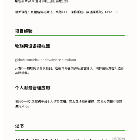
斯坦福大学, 帕洛阿尔托, 加利福尼亚州
相关课程：数据结构与算法、高级C++、操作系统、数据库系统。GPA：3.8
项目经验
物联网设备模拟器
github.com/ebaker-dev/device-simulator
开发C++物联网设备模拟器，在硬件部署前验证通信协议、固件更新流程和边界
故障场景。
个人财务管理应用
使用C++/Qt创建跨平台个人财务应用，实现自动预算跟踪、交易分类和本地数
据持久化。
证书
06/2024