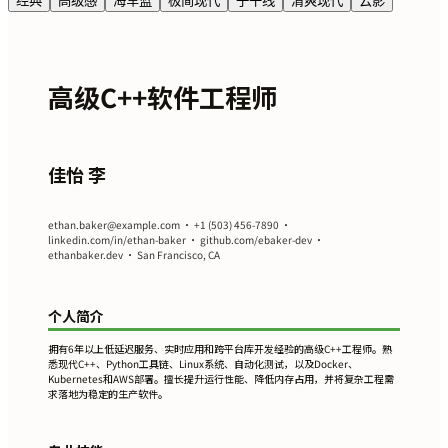
经典
高级感
海军蓝
极简现代
子午线
清爽现代
云影
高级C++软件工程师
佳怡 李
ethan.baker@example.com
• +1 (503) 456-7890 •
linkedin.com/in/ethan-baker • github.com/ebaker-dev •
ethanbaker.dev • San Francisco, CA
个人简介
拥有6年以上低延迟服务、实时应用和跨平台库开发经验的高级C++工程师。熟
悉现代C++、Python工具链、Linux系统、自动化测试，以及Docker、
Kubernetes和AWS部署。擅长提升运行性能、降低内存占用，并将复杂工程需
求落地为稳定的生产软件。