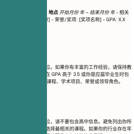
教育背景
学位名称
|
大学名称
|
地点
开始月份 年 – 结束月份 年
- 相关
课程: [课程 1], [课程 2] - 荣誉/奖项: [奖项名称] - GPA: X.X
(如果高于 3.5)
建议重点
列出你获得的最高学位。如果你有丰富的工作经验，请保持教
育背景部分简洁。仅在 GPA 高于 3.5 或你是应届毕业生时包
含 GPA。突出相关的课程、学术项目、荣誉或领导角色。
尽量避免
如果你已获得大学学位，请不要包含高中信息。避免列出你所
学的每一门课程；只选择最相关的课程。如果你的行业存在年