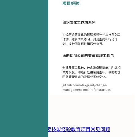
项目经验
组织文化工作坊系列
为经历运营变化的管理者设计并主持系列工
作坊，结合情景练习、讨论指南和行动计
划，提升团队韧性和后续执行。
面向初创公司的变革管理工具包
创建开源工具包，包含准备度清单、利益相
关方模板、沟通计划和采用指标，帮助初创
团队管理快速的流程或系统变化。
github.com/alexgrant/change-
management-toolkit-for-startups
目录
简历模板
联系方式
摘要
技能
经验
教育
项目
常见问题