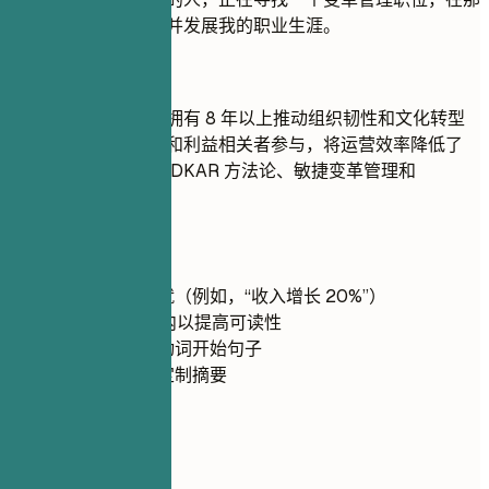
里我可以学习新事物并发展我的职业生涯。
推荐写法
资深变革管理顾问，拥有 8 年以上推动组织韧性和文化转型
经验。通过战略规划和利益相关者参与，将运营效率降低了
30%。精通 Prosci ADKAR 方法论、敏捷变革管理和
PRINCE2 框架。
快速建议
尽可能量化成就（例如，“收入增长 20%”）
保持在 5 行以内以提高可读性
使用强有力的动词开始句子
根据职位描述定制摘要
03