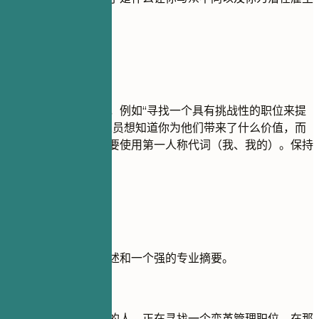
带来的价值。
尽量避免
避免使用泛泛的目标，例如“寻找一个具有挑战性的职位来提
升我的技能”。招聘人员想知道你为他们带来了什么价值，而
不是你想要什么。不要使用第一人称代词（我、我的）。保持
简洁有力。
实用示例
比较一个弱的目标陈述和一个强的专业摘要。
不推荐
目标：我是一个勤奋的人，正在寻找一个变革管理职位，在那