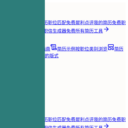
首页
功能
简历工具
简历即时评分
免费
简历职位匹配
免费
犀利点评我的简历
免费
职
位关键词提取
免费
求职信生成器
免费
所有简历工具
资源
博客
职业建议与指南
简历示例
按职位类别浏览
简历
模板
清晰且适合 ATS 的版式
加载中...
价格
登录
首页
功能
价格
简历工具
简历即时评分
免费
简历职位匹配
免费
犀利点评我的简历
免费
职
位关键词提取
免费
求职信生成器
免费
所有简历工具