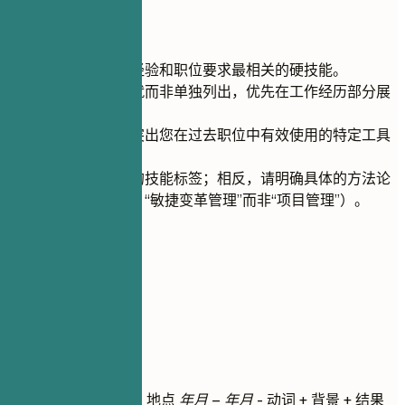
快速建议
仅包含与您的经验和职位要求最相关的硬技能。
通过具体的成就而非单独列出，优先在工作经历部分展
示软技能。
使用项目符号突出您在过去职位中有效使用的特定工具
或技术。
避免使用模糊的技能标签；相反，请明确具体的方法论
或技术（例如，“敏捷变革管理”而非“项目管理”）。
04
工作经历
工作经历
职位名称
| 公司名称 | 地点
年月 – 年月
- 动词 + 背景 + 结果