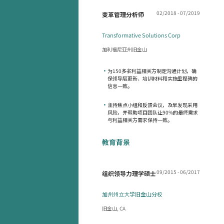
02/2018 - 07/2019
变革管理分析师
Transformative Solutions Corp
加利福尼亚州旧金山
•
为150多名利益相关方制定沟通计划，确
保领导层更新、培训材料和实施里程碑的
信息一致。
•
主持焦点小组和反馈会议，及早发现采用
风险，并帮助项目团队让90%的最终需求
与利益相关方需求保持一致。
教育背景
09/2015 - 06/2017
组织领导力理学硕士
加州州立大学旧金山分校
旧金山, CA