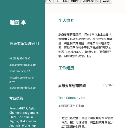
海军蓝
高级感
极简现代
子午线
经典
清爽现代
云影
个人简介
雅雯 李
高级变革管理顾问，拥有8年以上企业技术、
流程和文化转型项目经验。擅长制定采用计
高级变革管理顾问
划、利益相关方地图、沟通节奏和培训方
案，帮助团队在较少干扰下完成变革落地。
熟悉 Prosci ADKAR、敏捷交付、准备度评
估、风险缓解和高管汇报。
+1 (555) 456-7890
alex.grant@email.com
工作经历
San Francisco, CA
linkedin.com/in/alex-
grant
03/2023
高级变革管理顾问
alexgrantportfolio.com
Tech Company Inc
专业技能
加利福尼亚州旧金山
Prosci ADKAR, Agile
Change Management,
PRINCE2, Lean Six
•
为企业级软件上线建立可复用的变革管理
Sigma, Stakeholder
框架，提升治理机制、利益相关方责任分
Analysis, Workshop
工和采用计划质量。