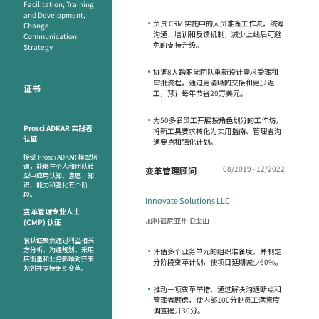
Facilitation, Training
and Development,
•
负责 CRM 实施中的人员准备工作流，统筹
Change
沟通、培训和反馈机制，减少上线后可避
Communication
免的支持升级。
Strategy
•
协调8人跨职能团队重新设计需求受理和
审批流程，通过更清晰的交接和更少返
证书
工，预计每年节省20万美元。
•
为50多名员工开展按角色划分的工作坊，
Prosci ADKAR 实践者
将新工具要求转化为实用指南、管理者沟
认证
通要点和强化计划。
接受 Prosci ADKAR 模型培
训，能够在个人和团队转
08/2019 - 12/2022
变革管理顾问
型中应用认知、意愿、知
识、能力和强化五个阶
段。
Innovate Solutions LLC
变革管理专业人士
加利福尼亚州旧金山
(CMP) 认证
该认证聚焦通过利益相关
方分析、沟通规划、采用
•
评估多个业务单元的组织准备度，并制定
度衡量和业务影响对齐来
分阶段变革计划，使项目延期减少60%。
规划并支持组织变革。
•
推动一项变革举措，通过解决沟通断点和
管理者顾虑，使内部100分制员工满意度
调查提升30分。