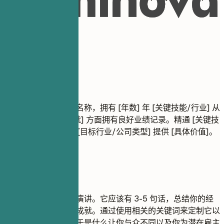
02
职业概述
职业概述
结果导向的专业职位名称，拥有 [年数] 年 [关键技能/行业] 从
业经验。在 [主要成就] 方面拥有良好业绩记录。精通 [关键技
术/技能]。致力于为 [目标行业/公司类型] 提供 [具体价值]。
建议重点
专业摘要是你的电梯演讲。它应该有 3-5 句话，总结你的经
验、关键技能和主要成就。通过使用相关的关键词来定制它以
匹配职位描述。专注于是什么让你与众不同以及你为潜在雇主