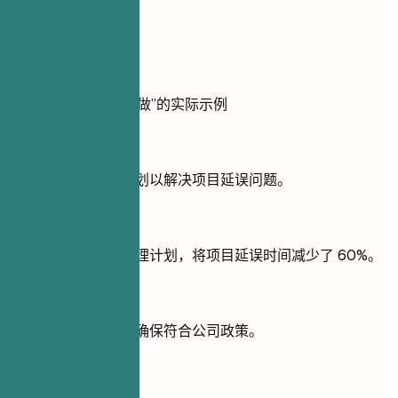
实用示例
展示经验中“做”与“不做”的实际示例
不推荐
负责制定变革管理计划以解决项目延误问题。
推荐写法
制定了全面的变革管理计划，将项目延误时间减少了 60%。
不推荐
管理新软件的实施，确保符合公司政策。
推荐写法