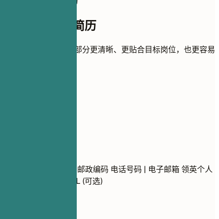
如何完善这份简历
如何完善这份简历
用实用建议帮助每个部分更清晰、更贴合目标岗位，也更容易
被 ATS 识别。
01
联系方式
联系方式
姓名 姓氏 城市, 省份, 邮政编码 电话号码 | 电子邮箱 领英个人
资料URL | 作品集URL (可选)