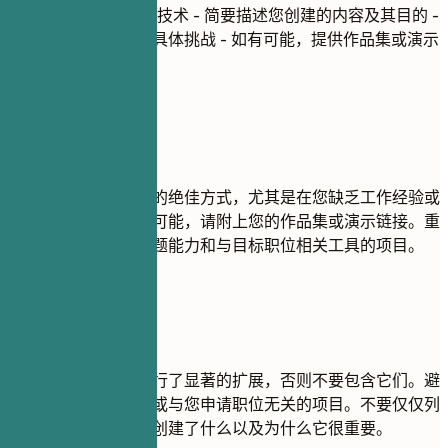
项目名称
| 使用工具/技术 - 简要描述您创建的内容及其目的 -
重点说明您解决过的具体挑战 - 如有可能，提供作品集或演示
链接
建议重点
项目是展示实践技能的绝佳方式，尤其是在您缺乏工作经验或
转行的情况下。如果可能，请附上您的作品集或演示链接。重
点关注能体现解决问题能力和与目标职位相关工具的项目。
尽量避免
除非您对基础教程进行了显著的扩展，否则不要包含它们。避
免使用过时、不完整或与您申请职位无关的项目。不要仅仅列
出技术，而是解释您创建了什么以及为什么它很重要。