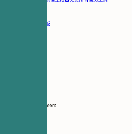
资源
博客
简历示例
简历模板
登录
简历生成器
简历示例
变革管理
project-management
变革管理