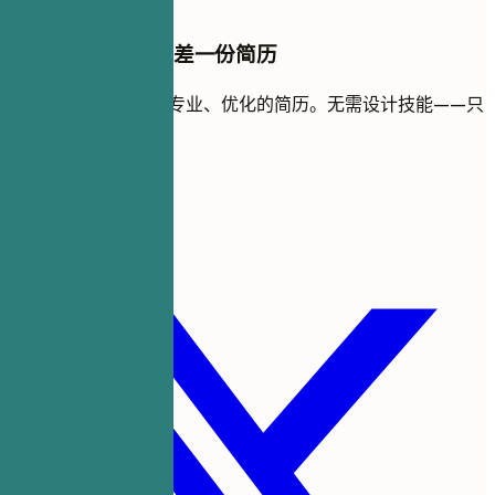
您的下一次面试只差一份简历
在几分钟内创建一份专业、优化的简历。无需设计技能——只
有经过验证的结果。
创建我的简历
分享此模板