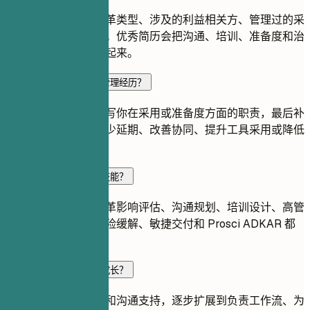
重点写清你支持的变革类型、涉及的利益相关方、管理过的采
用风险以及业务结果。优秀简历会把沟通、培训、准备度和治
理与可衡量进展联系起来。
如何写出更有力的变革管理经历？
先说明变革项目，再写你在采用或准备度方面的职责，最后补
充现实成果，例如减少延期、改善协同、提升工具采用或降低
返工。
变革管理岗位需要哪些技能？
利益相关方地图、变革影响评估、沟通规划、培训设计、高管
汇报、流程改进、风险缓解、敏捷交付和 Prosci ADKAR 都
很有用。
如何体现变革管理职业成长？
展示职责如何从分析和沟通支持，逐步扩展到负责工作流、为