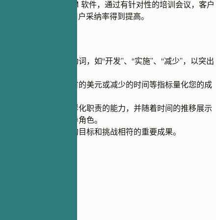
成功实施了新的 CRM 软件，通过有针对性的培训会议，客户
投诉减少了 40%，用户采纳率得到提高。
快速建议
使用强有力的动词，如“开发”、“实施”、“减少”，以突出
您的贡献。
用百分比、节省的美元或减少的时间等指标量化您的成
就。
展示您处理多样化职责的能力，并随着时间的推移展示
日益增长的领导角色。
专注于与雇主的目标和挑战相符的重要成果。
05
教育背景