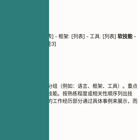
核心技能
核心技能
技术技能
- 语言: [列表] - 框架: [列表] - 工具: [列表]
软技能
-
[技能1], [技能2], [技能3]
建议重点
将您的技能进行逻辑分组（例如：语言、框架、工具）。重点
关注与职位相关的硬技能。按熟练程度或相关性顺序列出技
能。软技能最好在您的工作经历部分通过具体事例来展示，而
不是单独罗列。
尽量避免