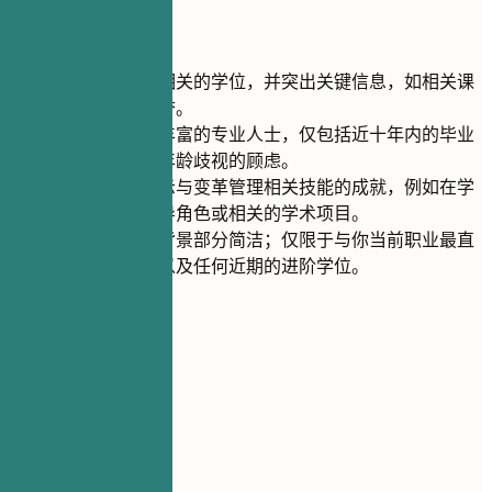
快速建议
首先列出你最相关的学位，并突出关键信息，如相关课
程或获得的荣誉。
如果你是经验丰富的专业人士，仅包括近十年内的毕业
日期，以避免年龄歧视的顾虑。
侧重于能够展示与变革管理相关技能的成就，例如在学
生组织中的领导角色或相关的学术项目。
保持你的教育背景部分简洁；仅限于与你当前职业最直
接相关的学位以及任何近期的进阶学位。
06
项目
项目