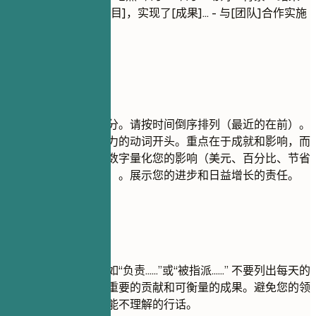
（量化） - 领导了[项目]，实现了[成果]... - 与[团队]合作实施
了[功能]...
建议重点
这是您简历的核心部分。请按时间倒序排列（最近的在前）。
每个要点都以一个有力的动词开头。重点在于成就和影响，而
不仅仅是职责。使用数字量化您的影响（美元、百分比、节省
的时间、影响的用户）。展示您的进步和日益增长的责任。
尽量避免
避免使用被动语态，如“负责……”或“被指派……” 不要列出每天的
每一项任务；专注于重要的贡献和可衡量的成果。避免您的领
域之外的招聘人员可能不理解的行话。