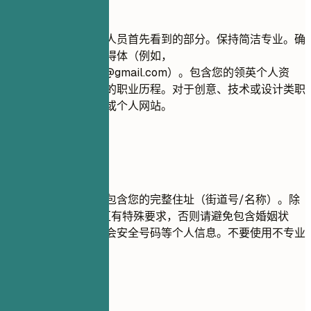
建议重点
您的联系信息是招聘人员首先看到的部分。保持简洁专业。确
保您的电子邮件地址得体（例如，
firstname.lastname@gmail.com
）。包含您的领英个人资
料，以便全面了解您的职业历程。对于创意、技术或设计类职
位，建议提供作品集或个人网站。
尽量避免
出于隐私原因，请勿包含您的完整住址（街道号/名称）。除
非您所在的国家/地区有特殊要求，否则请避免包含婚姻状
况、年龄、照片或社会安全号码等个人信息。不要使用不专业
的电子邮件地址。