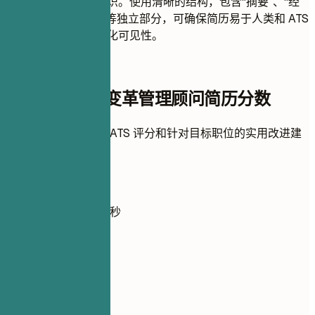
杂变革方面的专业知识。使用清晰的结构，包含“摘要”、“经
验”、“教育”和“技能”等独立部分，可确保简历易于人类和 ATS
系统扫描，从而最大化可见性。
即时简历评分
检查您的高级变革管理顾问简历分数
上传简历，即刻获取 ATS 评分和针对目标职位的实用改进建
议。
无需注册
默认私密
通常不到 30 秒
你的简历
把简历拖到这里