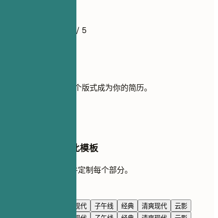
简历示例
4.5
/ 5
使用此模板
添加你的经历，让这个版式成为你的简历。
使用模板
在 AI 对话中编辑此模板
让 AI 与你一起重写并定制每个部分。
使用 AI 编辑
海军蓝
高级感
极简现代
子午线
经典
清爽现代
云影