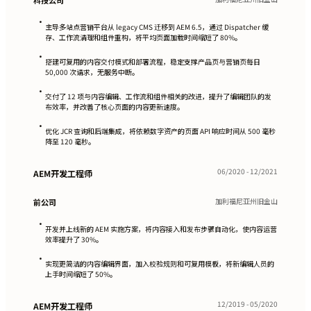
科技公司
•
主导多站点营销平台从 legacy CMS 迁移到 AEM 6.5，通过 Dispatcher 缓
存、工作流清理和组件重构，将平均页面加载时间缩短了 80%。
•
搭建可复用的内容交付模式和部署流程，稳定支撑产品页与营销页每日
50,000 次请求，无服务中断。
•
交付了 12 项与内容编辑、工作流和组件相关的改进，提升了编辑团队的发
布效率，并改善了核心页面的内容更新速度。
•
优化 JCR 查询和后端集成，将依赖数字资产的页面 API 响应时间从 500 毫秒
降至 120 毫秒。
06/2020 - 12/2021
AEM开发工程师
加利福尼亚州旧金山
前公司
•
开发并上线新的 AEM 实施方案，将内容接入和发布步骤自动化，使内容运营
效率提升了 30%。
•
实现更简洁的内容编辑界面，加入校验规则和可复用模板，将新编辑人员的
上手时间缩短了 50%。
12/2019 - 05/2020
AEM开发工程师