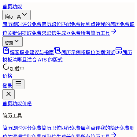
首页
功能
简历工具
简历即时评分
免费
简历职位匹配
免费
犀利点评我的简历
免费
职
位关键词提取
免费
求职信生成器
免费
所有简历工具
资源
博客
职业建议与指南
简历示例
按职位类别浏览
简历
模板
清晰且适合 ATS 的版式
加载中...
价格
登录
首页
功能
价格
简历工具
简历即时评分
免费
简历职位匹配
免费
犀利点评我的简历
免费
职
位关键词提取
免费
求职信生成器
免费
所有简历工具