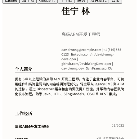
高级感
海军蓝
极简现代
子午线
经典
清爽现代
云影
佳宁 林
高级AEM开发工程师
david.wong@example.com
| +1 (346) 555-
0123 | linkedin.com/in/david-wong-
developer |
github.com/DavidWongDeveloper |
个人简介
davidwong.dev | San Francisco, CA
拥有 5 年以上经验的高级 AEM 开发工程师，专注于企业内容平台、可复
用组件和高流量网站的内容编辑流程优化。曾主导从 legacy CMS 到 AEM
的迁移，通过 Dispatcher 缓存和查询调优提升性能，并帮助内容团队简
化发布流程。熟悉 Java、HTL、Sling Models、OSGi 和 REST 集成。
工作经历
01/2022
高级AEM开发工程师
加利福尼亚州旧金山