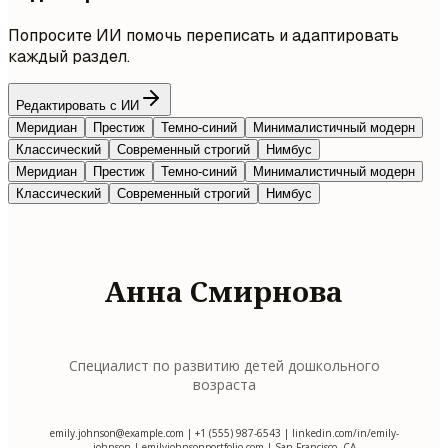
Попросите ИИ помочь переписать и адаптировать
каждый раздел.
Редактировать с ИИ
Меридиан
Престиж
Темно-синий
Минималистичный модерн
Классический
Современный строгий
Нимбус
Меридиан
Престиж
Темно-синий
Минималистичный модерн
Классический
Современный строгий
Нимбус
Анна Смирнова
Специалист по развитию детей дошкольного
возраста
emily.johnson@example.com
| +1 (555) 987-6543 | linkedin.com/in/emily-
johnson | emilyjohnsonportfolio.com | San Francisco, CA