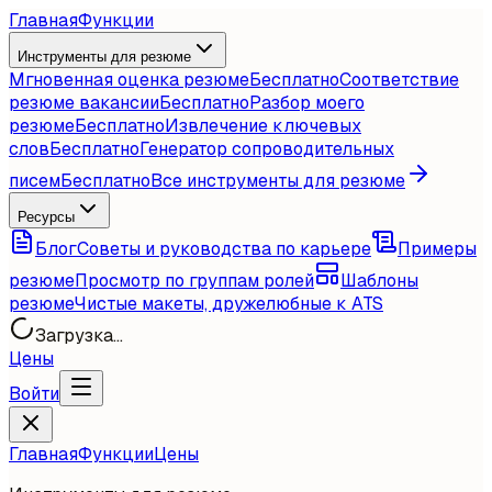
Главная
Функции
Инструменты для резюме
Мгновенная оценка резюме
Бесплатно
Соответствие
резюме вакансии
Бесплатно
Разбор моего
резюме
Бесплатно
Извлечение ключевых
слов
Бесплатно
Генератор сопроводительных
писем
Бесплатно
Все инструменты для резюме
Ресурсы
Блог
Советы и руководства по карьере
Примеры
резюме
Просмотр по группам ролей
Шаблоны
резюме
Чистые макеты, дружелюбные к ATS
Загрузка...
Цены
Войти
Главная
Функции
Цены