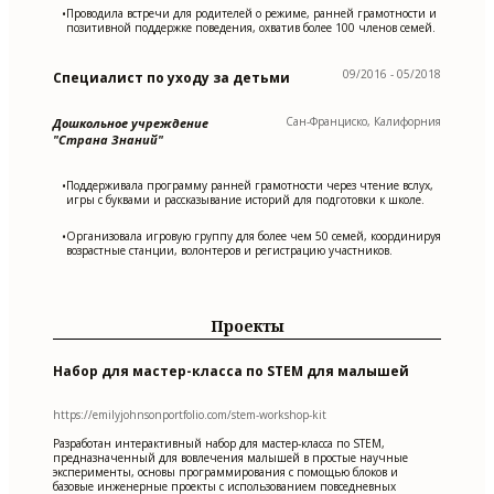
Проводила встречи для родителей о режиме, ранней грамотности и
•
позитивной поддержке поведения, охватив более 100 членов семей.
09/2016 - 05/2018
Специалист по уходу за детьми
Сан-Франциско, Калифорния
Дошкольное учреждение
"Страна Знаний"
Поддерживала программу ранней грамотности через чтение вслух,
•
игры с буквами и рассказывание историй для подготовки к школе.
Организовала игровую группу для более чем 50 семей, координируя
•
возрастные станции, волонтеров и регистрацию участников.
Проекты
Набор для мастер-класса по STEM для малышей
https://emilyjohnsonportfolio.com/stem-workshop-kit
Разработан интерактивный набор для мастер-класса по STEM,
предназначенный для вовлечения малышей в простые научные
эксперименты, основы программирования с помощью блоков и
базовые инженерные проекты с использованием повседневных