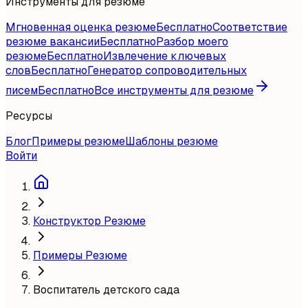
Инструменты для резюме
Мгновенная оценка резюме
Бесплатно
Соответствие
резюме вакансии
Бесплатно
Разбор моего
резюме
Бесплатно
Извлечение ключевых
слов
Бесплатно
Генератор сопроводительных
писем
Бесплатно
Все инструменты для резюме
Ресурсы
Блог
Примеры резюме
Шаблоны резюме
Войти
Конструктор Резюме
Примеры Резюме
Воспитатель детского сада