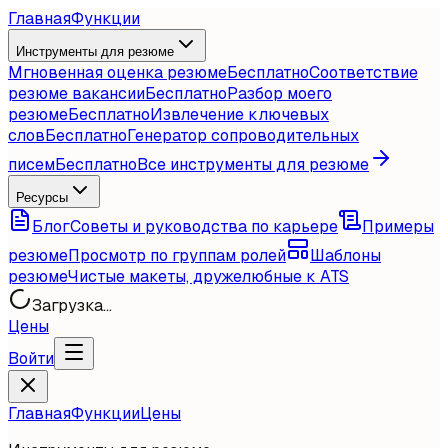
Главная
Функции
Инструменты для резюме
Мгновенная оценка резюме
Бесплатно
Соответствие
резюме вакансии
Бесплатно
Разбор моего
резюме
Бесплатно
Извлечение ключевых
слов
Бесплатно
Генератор сопроводительных
писем
Бесплатно
Все инструменты для резюме
Ресурсы
Блог
Советы и руководства по карьере
Примеры
резюме
Просмотр по группам ролей
Шаблоны
резюме
Чистые макеты, дружелюбные к ATS
Загрузка...
Цены
Войти
Главная
Функции
Цены