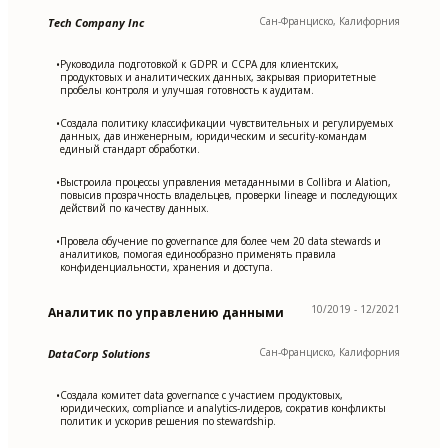
Сан-Франциско, Калифорния
Tech Company Inc
Руководила подготовкой к GDPR и CCPA для клиентских,
•
продуктовых и аналитических данных, закрывая приоритетные
пробелы контроля и улучшая готовность к аудитам.
Создала политику классификации чувствительных и регулируемых
•
данных, дав инженерным, юридическим и security-командам
единый стандарт обработки.
Выстроила процессы управления метаданными в Collibra и Alation,
•
повысив прозрачность владельцев, проверки lineage и последующих
действий по качеству данных.
Провела обучение по governance для более чем 20 data stewards и
•
аналитиков, помогая единообразно применять правила
конфиденциальности, хранения и доступа.
10/2019 - 12/2021
Аналитик по управлению данными
Сан-Франциско, Калифорния
DataCorp Solutions
Создала комитет data governance с участием продуктовых,
•
юридических, compliance и analytics-лидеров, сократив конфликты
политик и ускорив решения по stewardship.