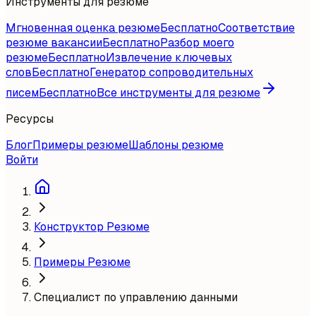
Инструменты для резюме
Мгновенная оценка резюме
Бесплатно
Соответствие
резюме вакансии
Бесплатно
Разбор моего
резюме
Бесплатно
Извлечение ключевых
слов
Бесплатно
Генератор сопроводительных
писем
Бесплатно
Все инструменты для резюме
Ресурсы
Блог
Примеры резюме
Шаблоны резюме
Войти
Конструктор Резюме
Примеры Резюме
Специалист по управлению данными