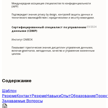
Международная ассоциация специалистов по конфиденциальности
(IAPP)
Подтверждает знания privacy by design, контролей защиты данных и
технического взаимодействия с юридическими и security-командами.
03/2024
Сертифицированный специалист по управлению
данными (CDMP)
Институт DMBOK
Показывает практические знания дисциплин управления данными,
включая governance, метаданные, качество и управление жизненным
циклом.
Содержание
Шаблон
Резюме
Контакт
Резюме
Навыки
Опыт
Образование
Проек
Задаваемые Вопросы