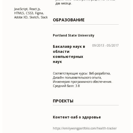
два месяца.
JavaScript, React.js,
HTML5, CSS3, Figma,
Adobe XD, Sketch, Slack
ОБРАЗОВАНИЕ
Portland State University
09/2013 - 05/2017
Бакалавр наук в
области
компьютерных
наук
Соответствующие курсы: Веб-разработка,
Дизайн пользовательского опыта,
Инженерия программного обеспечения.
Средний балл: 3.8
ПРОЕКТЫ
Контент-хаб о здоровье
https://emilywongportfolio.com/health-tracker