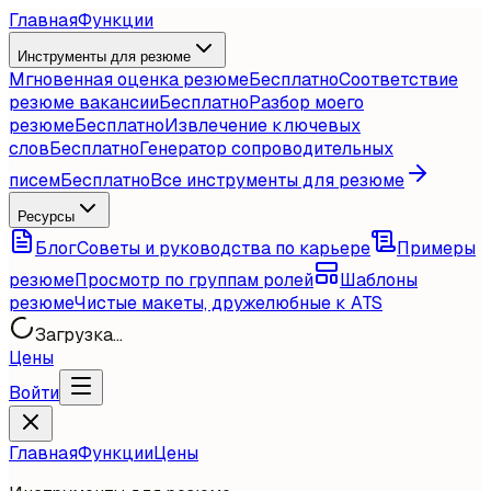
Главная
Функции
Инструменты для резюме
Мгновенная оценка резюме
Бесплатно
Соответствие
резюме вакансии
Бесплатно
Разбор моего
резюме
Бесплатно
Извлечение ключевых
слов
Бесплатно
Генератор сопроводительных
писем
Бесплатно
Все инструменты для резюме
Ресурсы
Блог
Советы и руководства по карьере
Примеры
резюме
Просмотр по группам ролей
Шаблоны
резюме
Чистые макеты, дружелюбные к ATS
Загрузка...
Цены
Войти
Главная
Функции
Цены