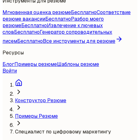
Инструменты для резюме
Мгновенная оценка резюме
Бесплатно
Соответствие
резюме вакансии
Бесплатно
Разбор моего
резюме
Бесплатно
Извлечение ключевых
слов
Бесплатно
Генератор сопроводительных
писем
Бесплатно
Все инструменты для резюме
Ресурсы
Блог
Примеры резюме
Шаблоны резюме
Войти
Конструктор Резюме
Примеры Резюме
Специалист по цифровому маркетингу