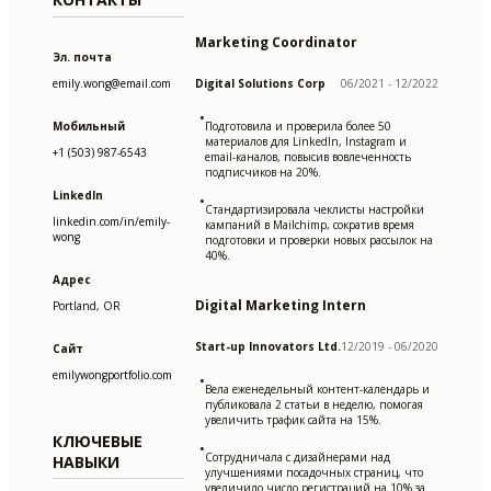
Marketing Coordinator
Эл. почта
emily.wong@email.com
Digital Solutions Corp
06/2021 - 12/2022
•
Мобильный
Подготовила и проверила более 50
материалов для LinkedIn, Instagram и
+1 (503) 987-6543
email-каналов, повысив вовлеченность
подписчиков на 20%.
LinkedIn
•
Стандартизировала чеклисты настройки
linkedin.com/in/emily-
кампаний в Mailchimp, сократив время
wong
подготовки и проверки новых рассылок на
40%.
Адрес
Digital Marketing Intern
Portland, OR
Start-up Innovators Ltd.
12/2019 - 06/2020
Сайт
emilywongportfolio.com
•
Вела еженедельный контент-календарь и
публиковала 2 статьи в неделю, помогая
увеличить трафик сайта на 15%.
КЛЮЧЕВЫЕ
•
Сотрудничала с дизайнерами над
НАВЫКИ
улучшениями посадочных страниц, что
увеличило число регистраций на 10% за