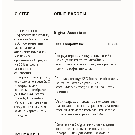
О СЕБЕ
ОПЫТ РАБОТЫ
Специалист по
Digital Associate
цифровому маркетингу
с опытом более 5 лет в
SEO, контенте, email-
Tech Company Inc
01/2023
маркетинге и
аналитике кампаний.
•
Координировала 8 digital-кампаний с
Увеличила
командами контента, дизайна и
органический трафик
аналитики, согласуя сроки, материалы и
на 30% за шесть
цели по эффективности.
месяцев за счет
обновления
•
приоритетных страниц,
Готовила on-page SEO-брифы и обновления
улучшения on-page SEO
контента, которые увеличили
и координации
органический трафик на 30% за шесть
контента. Преобразует
месяцев.
данные GA4, Search
Console, Hootsuite и
•
Анализировала поведение пользователей
Mailchimp в понятные
на посадочных страницах, выявляла точки
следующие шаги для
трения и помогла повысить конверсию
команд маркетинга и
приоритетных страниц на 45%.
продукта.
•
Вела планы 5 digital-инициатив, делая
ответственных, этапы и согласования
прозрачными для смежных команд.
КОНТАКТЫ