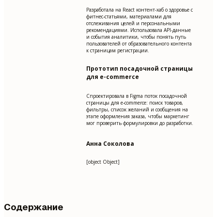
Разработала на React контент-хаб о здоровье с
фитнес-статьями, материалами для
отслеживания целей и персональными
рекомендациями. Использовала API-данные
и события аналитики, чтобы понять путь
пользователей от образовательного контента
к страницам регистрации.
Прототип посадочной страницы
для e-commerce
Спроектировала в Figma поток посадочной
страницы для e-commerce: поиск товаров,
фильтры, список желаний и сообщения на
этапе оформления заказа, чтобы маркетинг
мог проверить формулировки до разработки.
Анна Соколова
[object Object]
Содержание