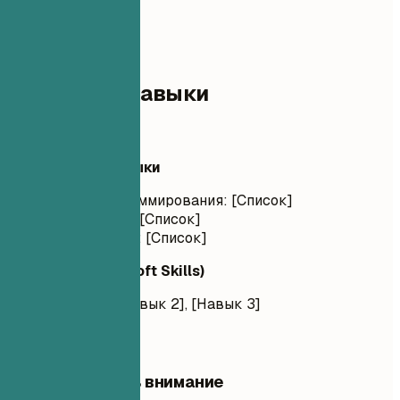
03
Ключевые навыки
Ключевые навыки
Технические навыки
Языки программирования: [Список]
Фреймворки: [Список]
Инструменты: [Список]
Гибкие навыки (Soft Skills)
[Навык 1], [Навык 2], [Навык 3]
На что обратить внимание