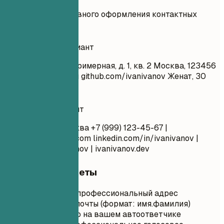
Примеры эффективного оформления контактных
данных.
Неудачный вариант
Иван Иванов ул. Примерная, д. 1, кв. 2 Москва, 123456
super_ivan@mail.ru
github.com/ivanivanov Женат, 30
лет
Удачный вариант
Иван Иванов Москва +7 (999) 123-45-67 |
ivan.ivanov@email.com
linkedin.com/in/ivanivanov |
github.com/ivanivanov | ivanivanov.dev
Короткие советы
Используйте профессиональный адрес
электронной почты (формат: имя.фамилия)
Убедитесь, что на вашем автоответчике