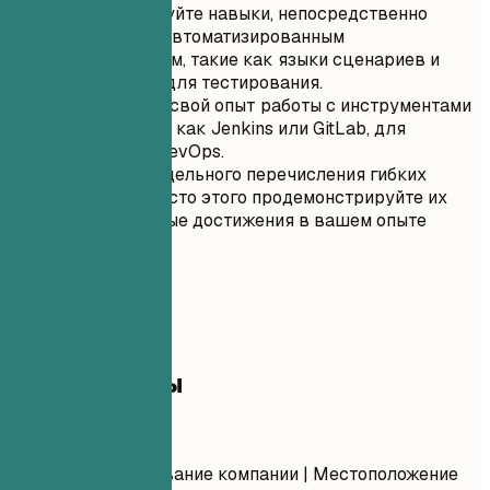
Приоритизируйте навыки, непосредственно
связанные с автоматизированным
тестированием, такие как языки сценариев и
фреймворки для тестирования.
Подчеркните свой опыт работы с инструментами
CI/CD, такими как Jenkins или GitLab, для
интеграции DevOps.
Избегайте отдельного перечисления гибких
навыков; вместо этого продемонстрируйте их
через значимые достижения в вашем опыте
работы.
04
Опыт работы
Опыт работы
Должность
| Название компании | Местоположение