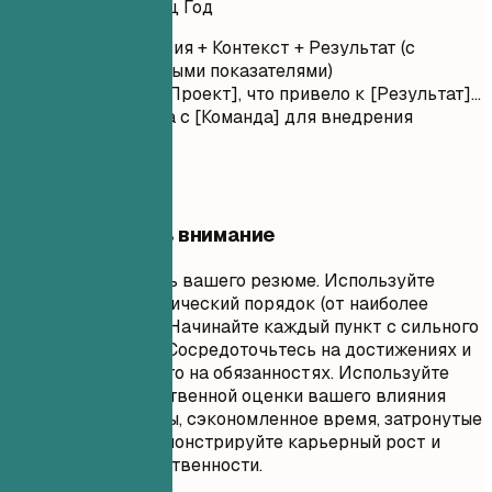
Месяц Год – Месяц Год
Глагол действия + Контекст + Результат (с
количественными показателями)
Руководила [Проект], что привело к [Результат]...
Сотрудничала с [Команда] для внедрения
[Функция]...
На что обратить внимание
Это основная часть вашего резюме. Используйте
обратный хронологический порядок (от наиболее
свежих к старым). Начинайте каждый пункт с сильного
глагола действия. Сосредоточьтесь на достижениях и
влиянии, а не просто на обязанностях. Используйте
числа для количественной оценки вашего влияния
(доллары, проценты, сэкономленное время, затронутые
пользователи). Демонстрируйте карьерный рост и
увеличение ответственности.