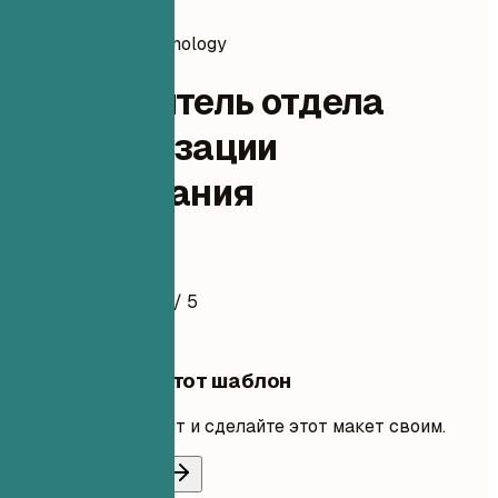
information-technology
Руководитель отдела
автоматизации
тестирования
Пример резюме
4.5
/ 5
Использовать этот шаблон
Добавьте свой опыт и сделайте этот макет своим.
Использовать шаблон