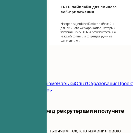
CI/CD пайплайн для личного
веб-приложения
Настроила Jenkins/Docker-пайплайн
для личного web application, который
запускал unit-, API- и browser-тесты на
каждый commit и сокращал ручные
шаги деплоя.
Содержание
Шаблон
Резюме
Контакт
Резюме
Навыки
Опыт
Образование
Проек
Задаваемые Вопросы
Выделитесь перед рекрутерами и получите
работу мечты
Присоединяйтесь к тысячам тех, кто изменил свою