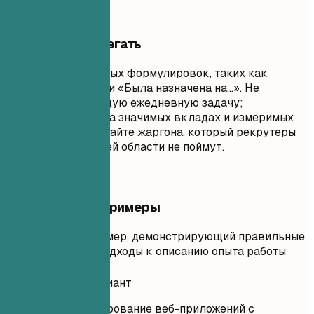
Чего лучше избегать
Избегайте пассивных формулировок, таких как
«Отвечала за…» или «Была назначена на…». Не
перечисляйте каждую ежедневную задачу;
сосредоточьтесь на значимых вкладах и измеримых
результатах. Избегайте жаргона, который рекрутеры
за пределами вашей области не поймут.
Практические примеры
Практический пример, демонстрирующий правильные
и неправильные подходы к описанию опыта работы
Неудачный вариант
Отвечала за тестирование веб-приложений с