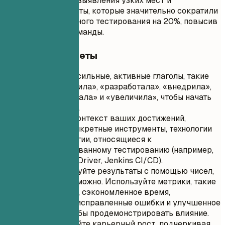
тестирования для выявления узких мест и
разработала скрипты, которые значительно сократили
циклы регрессионного тестирования на 20%, повысив
эффективность команды.
Короткие советы
Используйте сильные, активные глаголы, такие
как «руководила», «разработала», «внедрила»,
«оптимизировала» и «увеличила», чтобы начать
каждый пункт.
Указывайте контекст ваших достижений,
используя конкретные инструменты, технологии
или методологии, относящиеся к
автоматизированному тестированию (например,
Selenium WebDriver, Jenkins CI/CD).
Квантифицируйте результаты с помощью чисел,
когда это возможно. Используйте метрики, такие
как проценты, сэкономленное время,
выявленные/исправленные ошибки и улучшенное
покрытие, чтобы продемонстрировать влияние.
Демонстрируйте карьерный рост, подчеркивая