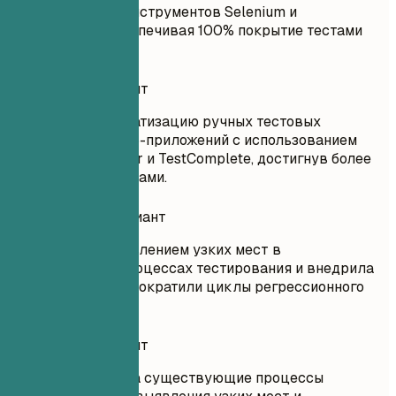
использованием инструментов Selenium и
TestComplete, обеспечивая 100% покрытие тестами
всех проектов.
Удачный вариант
Возглавила автоматизацию ручных тестовых
сценариев для веб-приложений с использованием
Selenium WebDriver и TestComplete, достигнув более
95% покрытия тестами.
Неудачный вариант
Работала над выявлением узких мест в
существующих процессах тестирования и внедрила
скрипты, которые сократили циклы регрессионного
тестирования.
Удачный вариант
Проанализировала существующие процессы