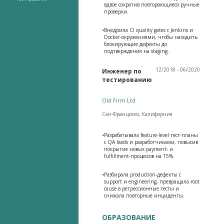
вдвое сократив повторяющиеся ручные
проверки.
•
Внедрила CI quality gates с Jenkins и
Docker-окружениями, чтобы находить
блокирующие дефекты до
подтверждения на staging.
12/2018 - 06/2020
Инженер по
тестированию
Old Firm Ltd
Сан-Франциско, Калифорния
•
Разрабатывала feature-level тест-планы
с QA leads и разработчиками, повысив
покрытие новых payment- и
fulfillment-процессов на 15%.
•
Разбирала production-дефекты с
support и engineering, превращала root
cause в регрессионные тесты и
снижала повторные инциденты.
ОБРАЗОВАНИЕ