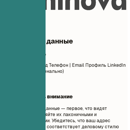
удобным для ATS.
01
Контактные данные
Контактные данные
Имя Фамилия Город Телефон | Email Профиль LinkedIn
| Портфолио (опционально)
На что обратить внимание
Ваши контактные данные — первое, что видят
рекрутеры. Сохраняйте их лаконичными и
профессиональными. Убедитесь, что ваш адрес
электронной почты соответствует деловому стилю