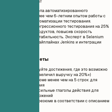
Удачный вариант
Руководитель отдела автоматизированного
тестирования с более чем 6-летним опытом работы с
фреймворками автоматизации тестирования.
Сократил циклы регрессионного тестирования на 25%
для нескольких продуктов, повысив скорость
развертывания и стабильность. Эксперт в Selenium
WebDriver, CI/CD пайплайнах Jenkins и интеграции
JIRA.
Короткие советы
Квантифицируйте достижения, где это возможно
(например, «Увеличил выручку на 20%»)
Оставьте резюме менее чем на 5 строк для
удобства чтения
Используйте сильные глаголы действия для
начала предложений
Адаптируйте резюме в соответствии с описанием
вакансии