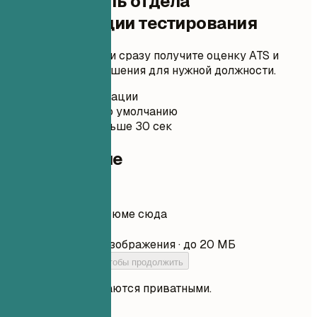
Руководитель отдела
автоматизации тестирования
Загрузите резюме и сразу получите оценку ATS и
практические улучшения для нужной должности.
Без регистрации
Приватно по умолчанию
Обычно меньше 30 сек
Ваше резюме
Перетащите резюме сюда
Выбрать файл
PDF, DOCX, TXT и изображения · до 20 МБ
Добавьте резюме, чтобы продолжить
Ваши файлы остаются приватными.