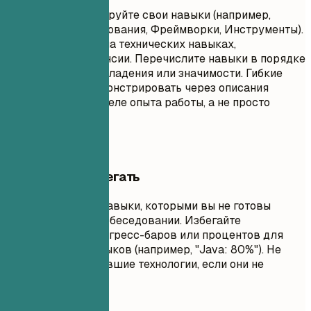
Логически сгруппируйте свои навыки (например,
Языки программирования, Фреймворки, Инструменты).
Сосредоточьтесь на технических навыках,
релевантных вакансии. Перечислите навыки в порядке
убывания уровня владения или значимости. Гибкие
навыки лучше демонстрировать через описания
достижений в разделе опыта работы, а не просто
списком.
Чего лучше избегать
Не перечисляйте навыки, которыми вы не готовы
пользоваться на собеседовании. Избегайте
использования прогресс-баров или процентов для
оценки ваших навыков (например, "Java: 80%"). Не
включайте устаревшие технологии, если они не
требуются явно.