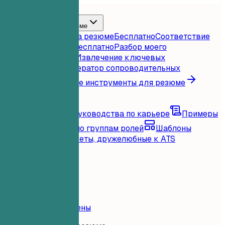
Главная
Функции
Инструменты для резюме
Мгновенная оценка резюме
Бесплатно
Соответствие
резюме вакансии
Бесплатно
Разбор моего
резюме
Бесплатно
Извлечение ключевых
слов
Бесплатно
Генератор сопроводительных
писем
Бесплатно
Все инструменты для резюме
Ресурсы
Блог
Советы и руководства по карьере
Примеры
резюме
Просмотр по группам ролей
Шаблоны
резюме
Чистые макеты, дружелюбные к ATS
Загрузка...
Цены
Войти
Главная
Функции
Цены