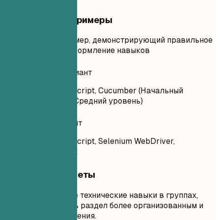
Практические примеры
Практический пример, демонстрирующий правильное
и неправильное оформление навыков
Неудачный вариант
Python, Java, JavaScript, Cucumber (Начальный
уровень), Jenkins (Средний уровень)
Удачный вариант
Python, Java, JavaScript, Selenium WebDriver,
TestComplete, JUnit
Короткие советы
Перечисляйте технические навыки в группах,
чтобы сделать раздел более организованным и
легким для чтения.