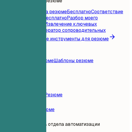
Инструменты для резюме
Мгновенная оценка резюме
Бесплатно
Соответствие
резюме вакансии
Бесплатно
Разбор моего
резюме
Бесплатно
Извлечение ключевых
слов
Бесплатно
Генератор сопроводительных
писем
Бесплатно
Все инструменты для резюме
Ресурсы
Блог
Примеры резюме
Шаблоны резюме
Войти
Конструктор Резюме
Примеры Резюме
Руководитель отдела автоматизации
тестирования