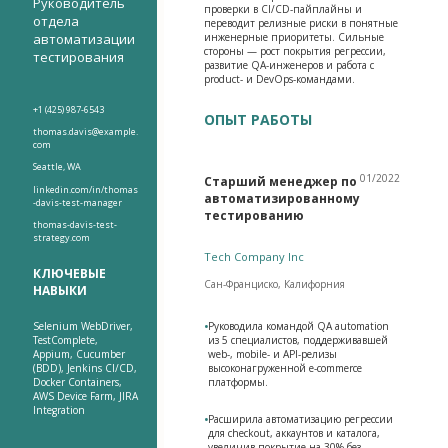
Руководитель
проверки в CI/CD-пайплайны и
отдела
переводит релизные риски в понятные
автоматизации
инженерные приоритеты. Сильные
стороны — рост покрытия регрессии,
тестирования
развитие QA-инженеров и работа с
product- и DevOps-командами.
+1 (425) 987-6543
ОПЫТ РАБОТЫ
thomas.davis@example.
com
Seattle, WA
01/2022
Старший менеджер по
linkedin.com/in/thomas
автоматизированному
-davis-test-manager
тестированию
thomas-davis-test-
strategy.com
Tech Company Inc
КЛЮЧЕВЫЕ
Сан-Франциско, Калифорния
НАВЫКИ
Selenium WebDriver,
•
Руководила командой QA automation
TestComplete,
из 5 специалистов, поддерживавшей
Appium, Cucumber
web-, mobile- и API-релизы
(BDD), Jenkins CI/CD,
высоконагруженной e-commerce
Docker Containers,
платформы.
AWS Device Farm, JIRA
Integration
•
Расширила автоматизацию регрессии
для checkout, аккаунтов и каталога,
увеличив покрытие на 30% без