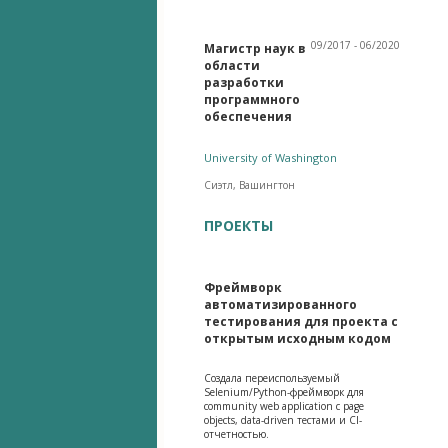
09/2017 - 06/2020
Магистр наук в
области
разработки
программного
обеспечения
University of Washington
Сиэтл, Вашингтон
ПРОЕКТЫ
Фреймворк
автоматизированного
тестирования для проекта с
открытым исходным кодом
Создала переиспользуемый
Selenium/Python-фреймворк для
community web application с page
objects, data-driven тестами и CI-
отчетностью.