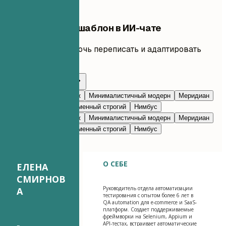
Редактировать шаблон в ИИ-чате
Попросите ИИ помочь переписать и адаптировать
каждый раздел.
Редактировать с ИИ
Темно-синий
Престиж
Минималистичный модерн
Меридиан
Классический
Современный строгий
Нимбус
Темно-синий
Престиж
Минималистичный модерн
Меридиан
Классический
Современный строгий
Нимбус
О СЕБЕ
ЕЛЕНА
СМИРНОВ
Руководитель отдела автоматизации
А
тестирования с опытом более 6 лет в
QA automation для e-commerce и SaaS-
платформ. Создает поддерживаемые
фреймворки на Selenium, Appium и
API-тестах, встраивает автоматические