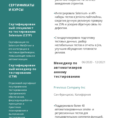
замедления спринтов.
СЕРТИФИКАТЫ
И КУРСЫ
•
Интегрировала Selenium- и API-
наборы тестов в Jenkins-пайплайны,
сократив ручную релизную проверку
Сертифицирован
на 25% и ускорив обратную связь по
ный специалист
дефектам.
по тестированию
Selenium (CSTP)
•
Стандартизировала подготовку
тестовых данных, разбор
Сертификация по
нестабильных тестов и отчеты в Jira,
Selenium WebDriver и
улучшив обсуждение готовности
его интеграции в
тестовые фреймворки,
релизов.
повышающая навыки
автоматизации.
06/2020 - 12/2021
Менеджер по
Сертифицирован
автоматизиров
ный менеджер по
анному
тестированию
тестированию
(CTM)
Отраслевой сертификат
по управлению
Previous Company Inc
тестированием
программного
Сан-Франциско, Калифорния
обеспечения,
фокусирующийся на
принципах и
•
Поддерживала более 40
практиках
автоматизированных smoke- и
планирования и
регрессионных тестов для
выполнения
пользовательских commerce-функций,
тестирования.