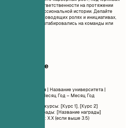
увеличение ответственности на протяжении
вашей профессиональной истории. Делайте
акцент на руководящих ролях и инициативах,
которые масштабировались на команды или
отделы.
05
Образование
Образование
Название степени
| Название университета |
Местоположение
Месяц Год – Месяц Год
Релевантные курсы: [Курс 1], [Курс 2]
Почести/Награды: [Название награды]
Средний балл: X.X (если выше 3.5)