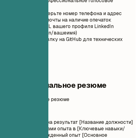
оставлено профессиональное голосовое
сообщение
Дважды проверьте номер телефона и адрес
электронной почты на наличие опечаток
Настройте URL вашего профиля LinkedIn
(linkedin.com/in/вашеимя)
Включите ссылку на GitHub для технических
ролей
02
Профессиональное резюме
Профессиональное резюме
Должность
Ориентированная на результат [Название должности]
с [Количество] годами опыта в [Ключевые навыки/
отрасли]. Подтвержденный опыт [Основное