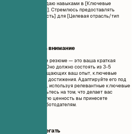
достижение]. Обладаю навыками в [Ключевые
технологии/навыки]. Стремлюсь предоставлять
[Конкретная ценность] для [Целевая отрасль/тип
компании].
На что обратить внимание
Профессиональное резюме — это ваша краткая
самопрезентация. Оно должно состоять из 3-5
предложений, обобщающих ваш опыт, ключевые
навыки и основные достижения. Адаптируйте его под
описание вакансии, используя релевантные ключевые
слова. Сосредоточьтесь на том, что делает вас
уникальным, и какую ценность вы принесете
потенциальным работодателям.
Чего лучше избегать