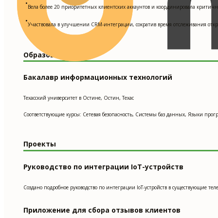
•
Вела более 20 приоритетных клиентских аккаунтов и координировала критичн
•
Участвовала в улучшении CRM-интеграции, сократив время отслеживания отк
Образование
Бакалавр информационных технологий
Техасский университет в Остине, Остин, Техас
Соответствующие курсы: Сетевая безопасность, Системы баз данных, Языки про
Проекты
Руководство по интеграции IoT-устройств
Создано подробное руководство по интеграции IoT-устройств в существующие 
Приложение для сбора отзывов клиентов