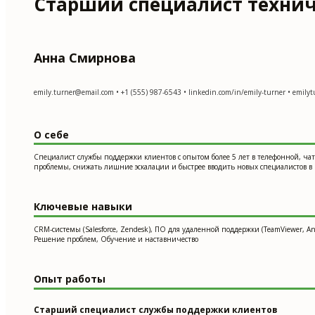
Старший специалист техни
Анна Смирнова
emily.turner@email.com
• +1 (555) 987-6543 • linkedin.com/in/emily-turner • emilyt
О себе
Специалист службы поддержки клиентов с опытом более 5 лет в телефонной, чат-
проблемы, снижать лишние эскалации и быстрее вводить новых специалистов в 
Ключевые навыки
CRM-системы (Salesforce, Zendesk), ПО для удаленной поддержки (TeamViewer,
Решение проблем, Обучение и наставничество
Опыт работы
Старший специалист службы поддержки клиентов