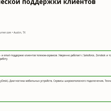
ческой поддержки клиентов
urner.com • Austin, TX
 и email-поддержке клиентов телеком-сервисов. Уверенно работает с Salesforce, Zendesk
работу.
 AnyDesk), Диагностика мобильных устройств, Сервисы широкополосного подключения, Те