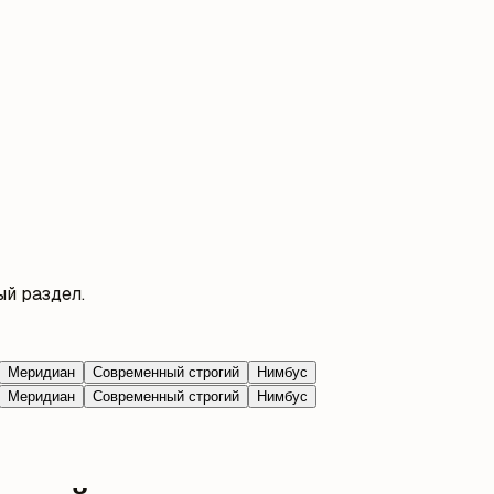
й раздел.
Меридиан
Современный строгий
Нимбус
Меридиан
Современный строгий
Нимбус