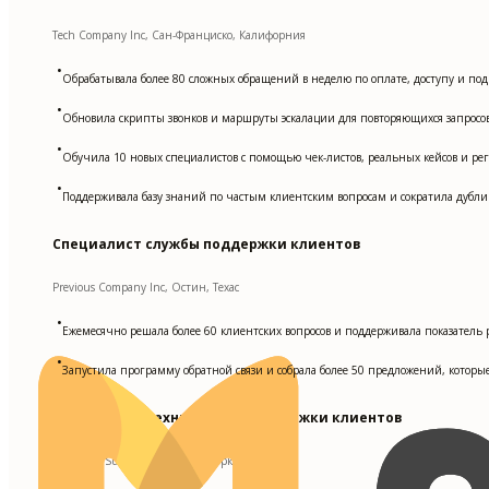
Tech Company Inc, Сан-Франциско, Калифорния
•
Обрабатывала более 80 сложных обращений в неделю по оплате, доступу и по
•
Обновила скрипты звонков и маршруты эскалации для повторяющихся запросо
•
Обучила 10 новых специалистов с помощью чек-листов, реальных кейсов и регу
•
Поддерживала базу знаний по частым клиентским вопросам и сократила дубл
Специалист службы поддержки клиентов
Previous Company Inc, Остин, Техас
•
Ежемесячно решала более 60 клиентских вопросов и поддерживала показатель 
•
Запустила программу обратной связи и собрала более 50 предложений, которы
Специалист технической поддержки клиентов
Customer Support Firm, Нью-Йорк, Нью-Йорк