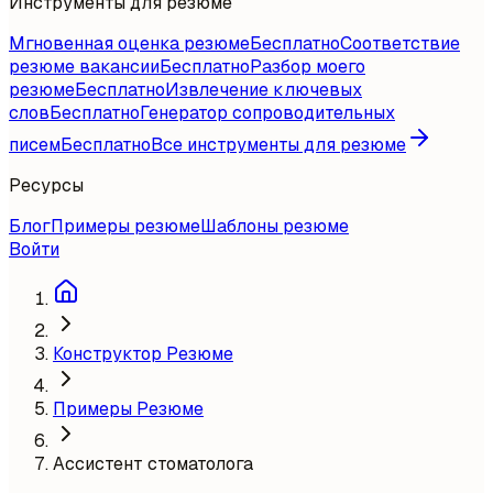
Инструменты для резюме
Мгновенная оценка резюме
Бесплатно
Соответствие
резюме вакансии
Бесплатно
Разбор моего
резюме
Бесплатно
Извлечение ключевых
слов
Бесплатно
Генератор сопроводительных
писем
Бесплатно
Все инструменты для резюме
Ресурсы
Блог
Примеры резюме
Шаблоны резюме
Войти
Конструктор Резюме
Примеры Резюме
Ассистент стоматолога