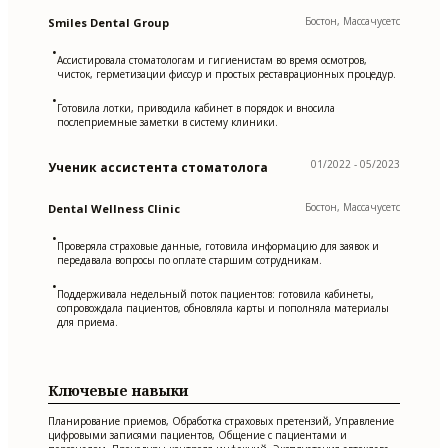
Бостон, Массачусетс
Smiles Dental Group
•
Ассистировала стоматологам и гигиенистам во время осмотров,
чисток, герметизации фиссур и простых реставрационных процедур.
•
Готовила лотки, приводила кабинет в порядок и вносила
послеприемные заметки в систему клиники.
01/2022 - 05/2023
Ученик ассистента стоматолога
Бостон, Массачусетс
Dental Wellness Clinic
•
Проверяла страховые данные, готовила информацию для заявок и
передавала вопросы по оплате старшим сотрудникам.
•
Поддерживала недельный поток пациентов: готовила кабинеты,
сопровождала пациентов, обновляла карты и пополняла материалы
для приема.
Ключевые навыки
Планирование приемов, Обработка страховых претензий, Управление
цифровыми записями пациентов, Общение с пациентами и