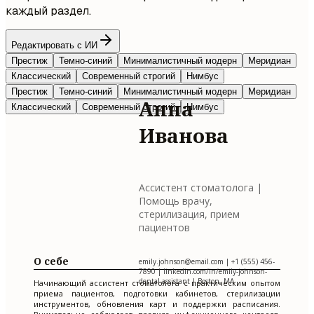
каждый раздел.
Редактировать с ИИ
Престиж
Темно-синий
Минималистичный модерн
Меридиан
Классический
Современный строгий
Нимбус
Престиж
Темно-синий
Минималистичный модерн
Меридиан
Анна
Классический
Современный строгий
Нимбус
Иванова
Ассистент стоматолога |
Помощь врачу,
стерилизация, прием
пациентов
О себе
emily.johnson@email.com
| +1 (555) 456-
7890 | linkedin.com/in/emily-johnson-
dental-assistant | Boston, MA
Начинающий ассистент стоматолога с практическим опытом
приема пациентов, подготовки кабинетов, стерилизации
инструментов, обновления карт и поддержки расписания.