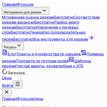
Главная
Функции
Инструменты для резюме
Мгновенная оценка резюме
Бесплатно
Соответствие
резюме вакансии
Бесплатно
Разбор моего
резюме
Бесплатно
Извлечение ключевых
слов
Бесплатно
Генератор сопроводительных
писем
Бесплатно
Все инструменты для резюме
Ресурсы
Блог
Советы и руководства по карьере
Примеры
резюме
Просмотр по группам ролей
Шаблоны
резюме
Чистые макеты, дружелюбные к ATS
Загрузка...
Цены
Войти
Главная
Функции
Цены