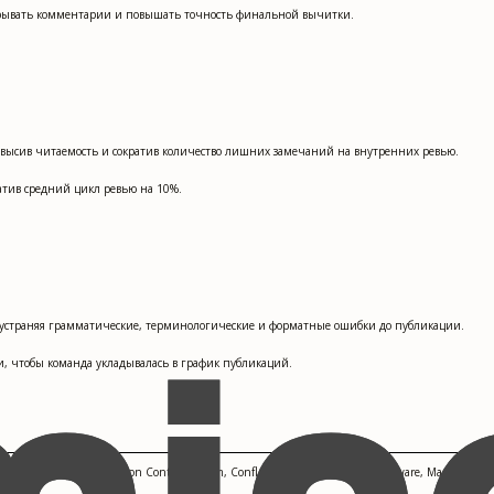
акрывать комментарии и повышать точность финальной вычитки.
повысив читаемость и сократив количество лишних замечаний на внутренних ревью.
атив средний цикл ревью на 10%.
, устраняя грамматические, терминологические и форматные ошибки до публикации.
и, чтобы команда укладывалась в график публикаций.
ement Systems, Git Version Control System, Confluence Documentation Software, MadCap Flare, 