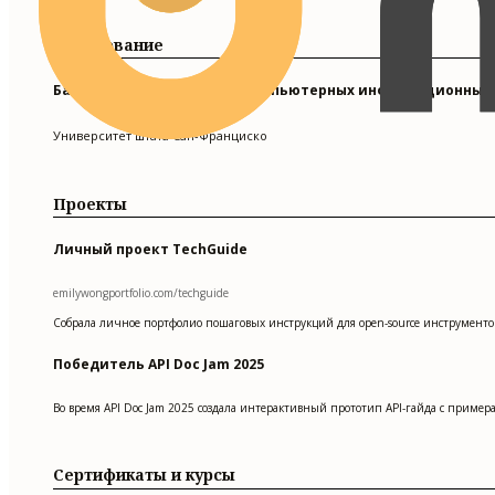
Образование
Бакалавр наук в области компьютерных информационных
Университет штата Сан-Франциско
Проекты
Личный проект TechGuide
emilywongportfolio.com/techguide
Собрала личное портфолио пошаговых инструкций для open-source инструменто
Победитель API Doc Jam 2025
Во время API Doc Jam 2025 создала интерактивный прототип API-гайда с приме
Сертификаты и курсы