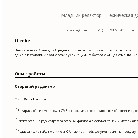
Младший редактор | Техническая д
emily.wong@email.com
| +1 (555) 987-6543 | linkedi
О себе
Внимательный младший редактор с опытом более пяти лет в редактир
даже в потоковых процессах публикации. Работала с API-документац
Опыт работы
Старший редактор
TechDocs Hub Inc.
•
Внедрила общий workflow в CMS и сократила сроки подготовки обновлений до
•
Ежеквартально редактировала более 40 файлов API-документации и материало
•
Поддерживала гайд по стилю и QA-чеклист, чтобы документация по продукту,