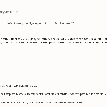
окументация
n.com/in/emily-wong | emilywongportfolio.com | San Francisco, CA
овании программной документации, релиз-нот и материалов базы знаний. По
ией, CMS-процессами и совместными проверками с продуктовыми и инженерным
кументации для релизов на 30%.
в для разработчиков, исправляя терминологию, синтаксис и форматирование до публикаци
 релиз-ноты и тексты внутри приложения оставались единообразными.