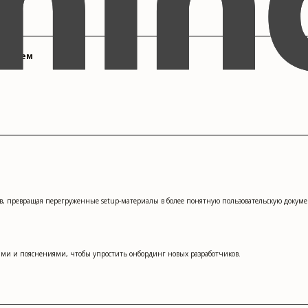
 систем
в, превращая перегруженные setup-материалы в более понятную пользовательскую докум
рами и пояснениями, чтобы упростить онбординг новых разработчиков.