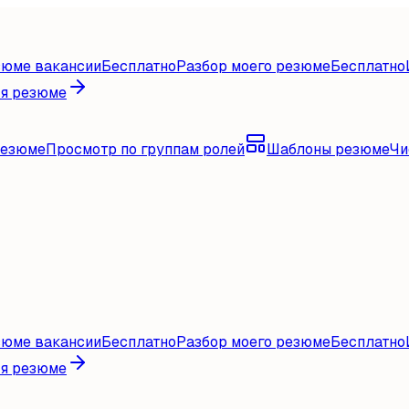
зюме вакансии
Бесплатно
Разбор моего резюме
Бесплатно
ля резюме
резюме
Просмотр по группам ролей
Шаблоны резюме
Чи
зюме вакансии
Бесплатно
Разбор моего резюме
Бесплатно
ля резюме