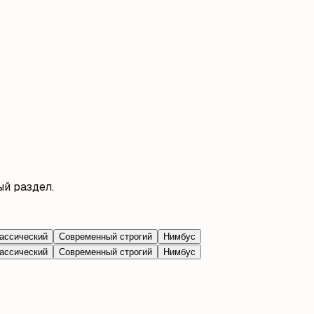
й раздел.
ассический
Современный строгий
Нимбус
ассический
Современный строгий
Нимбус