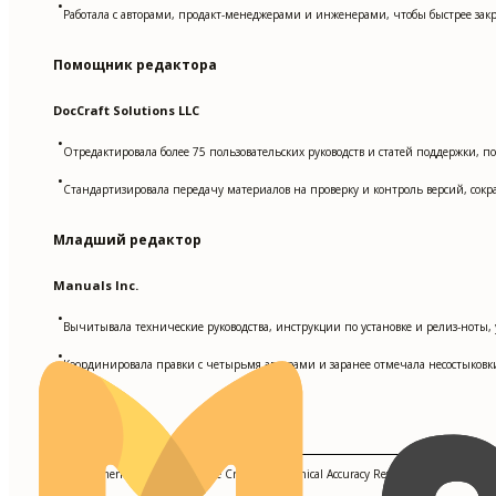
•
Работала с авторами, продакт-менеджерами и инженерами, чтобы быстрее з
Помощник редактора
DocCraft Solutions LLC
•
Отредактировала более 75 пользовательских руководств и статей поддержки, 
•
Стандартизировала передачу материалов на проверку и контроль версий, сокр
Младший редактор
Manuals Inc.
•
Вычитывала технические руководства, инструкции по установке и релиз-ноты
•
Координировала правки с четырьмя авторами и заранее отмечала несостыковк
Ключевые навыки
API Documentation, Style Guide Creation, Technical Accuracy Review, Content Manag