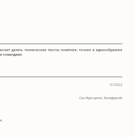
могает делать технические тексты понятнее, точнее и единообразнее
и командами.
01/2022
Сан-Франциско, Калифорния
и.