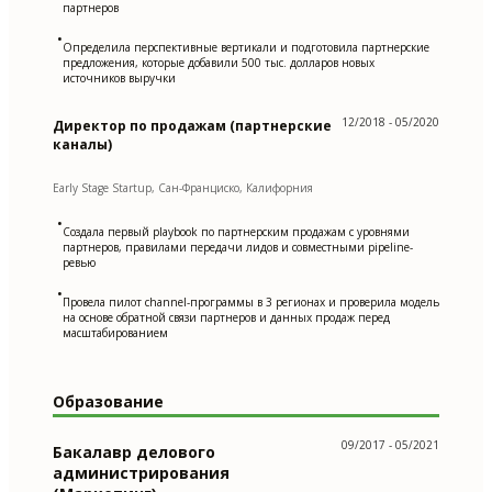
партнеров
•
Определила перспективные вертикали и подготовила партнерские
предложения, которые добавили 500 тыс. долларов новых
источников выручки
12/2018 - 05/2020
Директор по продажам (партнерские
каналы)
Early Stage Startup, Сан-Франциско, Калифорния
•
Создала первый playbook по партнерским продажам с уровнями
партнеров, правилами передачи лидов и совместными pipeline-
ревью
•
Провела пилот channel-программы в 3 регионах и проверила модель
на основе обратной связи партнеров и данных продаж перед
масштабированием
Образование
09/2017 - 05/2021
Бакалавр делового
администрирования