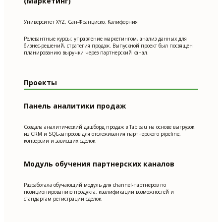
(Маркетинг)
Университет XYZ, Сан-Франциско, Калифорния
Релевантные курсы: управление маркетингом, анализ данных для
бизнес-решений, стратегия продаж. Выпускной проект был посвящен
планированию выручки через партнерский канал.
Проекты
Панель аналитики продаж
Создала аналитический дашборд продаж в Tableau на основе выгрузок
из CRM и SQL-запросов для отслеживания партнерского pipeline,
конверсии и зависших сделок.
Модуль обучения партнерских каналов
Разработала обучающий модуль для channel-партнеров по
позиционированию продукта, квалификации возможностей и
стандартам регистрации сделок.