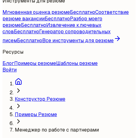
Инструменты для резюме
Мгновенная оценка резюме
Бесплатно
Соответствие
резюме вакансии
Бесплатно
Разбор моего
резюме
Бесплатно
Извлечение ключевых
слов
Бесплатно
Генератор сопроводительных
писем
Бесплатно
Все инструменты для резюме
Ресурсы
Блог
Примеры резюме
Шаблоны резюме
Войти
Конструктор Резюме
Примеры Резюме
Менеджер по работе с партнерами