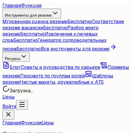
Главная
Функции
Инструменты для резюме
Мгновенная оценка резюме
Бесплатно
Соответствие
резюме вакансии
Бесплатно
Разбор моего
резюме
Бесплатно
Извлечение ключевых
слов
Бесплатно
Генератор сопроводительных
писем
Бесплатно
Все инструменты для резюме
Ресурсы
Блог
Советы и руководства по карьере
Примеры
резюме
Просмотр по группам ролей
Шаблоны
резюме
Чистые макеты, дружелюбные к ATS
Загрузка...
Цены
Войти
Главная
Функции
Цены