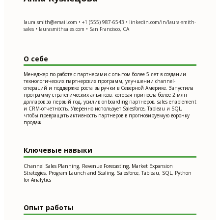
laura.smith@email.com
• +1 (555) 987-6543 • linkedin.com/in/laura-smith-
sales • laurasmithsales.com • San Francisco, CA
О себе
Менеджер по работе с партнерами с опытом более 5 лет в создании
технологических партнерских программ, улучшении channel-
операций и поддержке роста выручки в Северной Америке. Запустила
программу стратегических альянсов, которая принесла более 2 млн
долларов за первый год, усилив onboarding партнеров, sales enablement
и CRM-отчетность. Уверенно использует Salesforce, Tableau и SQL,
чтобы превращать активность партнеров в прогнозируемую воронку
продаж.
Ключевые навыки
Channel Sales Planning, Revenue Forecasting, Market Expansion
Strategies, Program Launch and Scaling, Salesforce, Tableau, SQL, Python
for Analytics
Опыт работы