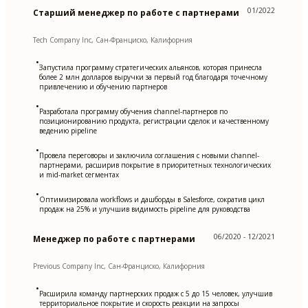
01/2022
Старший менеджер по работе с партнерами
Tech Company Inc, Сан-Франциско, Калифорния
•
Запустила программу стратегических альянсов, которая принесла
более 2 млн долларов выручки за первый год благодаря точечному
привлечению и обучению партнеров
•
Разработала программу обучения channel-партнеров по
позиционированию продукта, регистрации сделок и качественному
ведению pipeline
•
Провела переговоры и заключила соглашения с новыми channel-
партнерами, расширив покрытие в приоритетных технологических
и mid-market сегментах
•
Оптимизировала workflows и дашборды в Salesforce, сократив цикл
продаж на 25% и улучшив видимость pipeline для руководства
06/2020 - 12/2021
Менеджер по работе с партнерами
Previous Company Inc, Сан-Франциско, Калифорния
•
Расширила команду партнерских продаж с 5 до 15 человек, улучшив
территориальное покрытие и скорость реакции на запросы