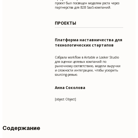
проект был посвящен моделям роста через
партнерства для B2B SaaS-компаний.
ПРОЕКТЫ
Платформа наставничества для
технологических стартапов
Собрала workflow в Airtable и Looker Studio
для оценки целевых компаний по
рыночному соответствию, модели выручки
и сложности интеграции, чтобы ускорить
sourcing-ревью.
Анна Соколова
[object Object]
Содержание