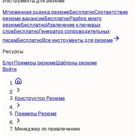
Инструменты для резюме
Мгновенная оценка резюме
Бесплатно
Соответствие
резюме вакансии
Бесплатно
Разбор моего
резюме
Бесплатно
Извлечение ключевых
слов
Бесплатно
Генератор сопроводительных
писем
Бесплатно
Все инструменты для резюме
Ресурсы
Блог
Примеры резюме
Шаблоны резюме
Войти
Конструктор Резюме
Примеры Резюме
Менеджер по привлечению