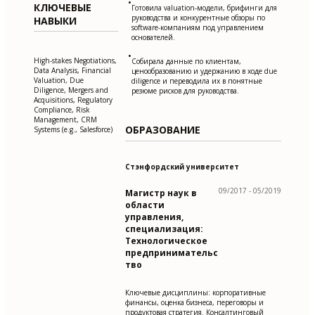
•
КЛЮЧЕВЫЕ
Готовила valuation-модели, брифинги для
руководства и конкурентные обзоры по
НАВЫКИ
software-компаниям под управлением
основателей.
•
High-stakes Negotiations,
Собирала данные по клиентам,
Data Analysis, Financial
ценообразованию и удержанию в ходе due
Valuation, Due
diligence и переводила их в понятные
Diligence, Mergers and
резюме рисков для руководства.
Acquisitions, Regulatory
Compliance, Risk
Management, CRM
ОБРАЗОВАНИЕ
Systems (e.g., Salesforce)
Стэнфордский университет
09/2017 - 05/2019
Магистр наук в
области
управления,
специализация:
Технологическое
предпринимательс
тво
Ключевые дисциплины: корпоративные
финансы, оценка бизнеса, переговоры и
продуктовая стратегия. Консалтинговый