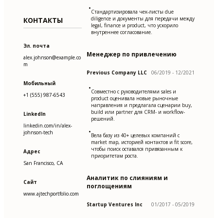
•
Стандартизировала чек-листы due
diligence и документы для передачи между
КОНТАКТЫ
legal, finance и product, что ускорило
внутреннее согласование.
Эл. почта
Менеджер по привлечению
alex.johnson@example.co
m
Previous Company LLC
06/2019 - 12/2021
Мобильный
•
Совместно с руководителями sales и
+1 (555) 987-6543
product оценивала новые рыночные
направления и предлагала сценарии buy,
build или partner для CRM- и workflow-
LinkedIn
решений.
linkedin.com/in/alex-
•
johnson-tech
Вела базу из 40+ целевых компаний с
market map, историей контактов и fit score,
чтобы поиск оставался привязанным к
Адрес
приоритетам роста.
San Francisco, CA
Аналитик по слияниям и
Сайт
поглощениям
www.ajtechportfolio.com
Startup Ventures Inc
01/2017 - 05/2019