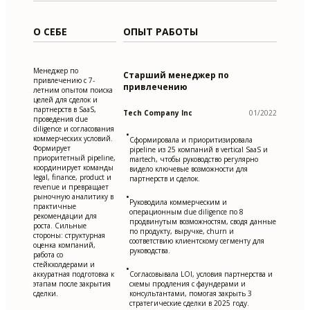
О СЕБЕ
ОПЫТ РАБОТЫ
Менеджер по
Старший менеджер по
привлечению с 7-
привлечению
летним опытом поиска
целей для сделок и
партнерств в SaaS,
Tech Company Inc
01/2022
проведения due
diligence и согласования
•
коммерческих условий.
Сформировала и приоритизировала
Формирует
pipeline из 25 компаний в vertical SaaS и
приоритетный pipeline,
martech, чтобы руководство регулярно
координирует команды
видело ключевые возможности для
legal, finance, product и
партнерств и сделок.
revenue и превращает
•
рыночную аналитику в
Руководила коммерческим и
практичные
операционным due diligence по 8
рекомендации для
продвинутым возможностям, сводя данные
роста. Сильные
по продукту, выручке, churn и
стороны: структурная
соответствию клиентскому сегменту для
оценка компаний,
руководства.
работа со
стейкхолдерами и
•
аккуратная подготовка к
Согласовывала LOI, условия партнерства и
этапам после закрытия
схемы продления с фаундерами и
сделки.
консультантами, помогая закрыть 3
стратегические сделки в 2025 году.