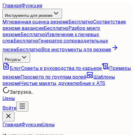
Главная
Функции
Инструменты для резюме
Мгновенная оценка резюме
Бесплатно
Соответствие
резюме вакансии
Бесплатно
Разбор моего
резюме
Бесплатно
Извлечение ключевых
слов
Бесплатно
Генератор сопроводительных
писем
Бесплатно
Все инструменты для резюме
Ресурсы
Блог
Советы и руководства по карьере
Примеры
резюме
Просмотр по группам ролей
Шаблоны
резюме
Чистые макеты, дружелюбные к ATS
Загрузка...
Цены
Войти
Главная
Функции
Цены