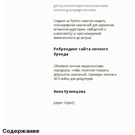
github.com/emmajohnson/sustainable-
marketing-campaign-simulator
Создала на Python простую модель
планирования кампаний для сравнения
сегментов аудитории, сообщений о
sustainability и прогнозируемой
вовлеченности до запуска.
Ребрендинг сайта личного
бренда
Обновила личное маркетинговое
портфолио, чтобы понятнее показать
результаты кампаний, примеры текстов и
SEO-кейсы для рекрутеров.
Анна Кузнецова
[object Object]
Содержание