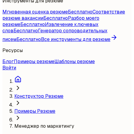
Инструменты для резюме
Мгновенная оценка резюме
Бесплатно
Соответствие
резюме вакансии
Бесплатно
Разбор моего
резюме
Бесплатно
Извлечение ключевых
слов
Бесплатно
Генератор сопроводительных
писем
Бесплатно
Все инструменты для резюме
Ресурсы
Блог
Примеры резюме
Шаблоны резюме
Войти
Конструктор Резюме
Примеры Резюме
Менеджер по маркетингу