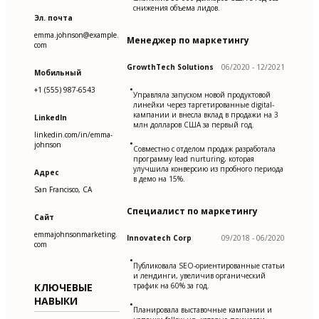
снижения объема лидов.
Эл. почта
emma.johnson@example.
Менеджер по маркетингу
com
GrowthTech Solutions
06/2020 - 12/2021
Мобильный
•
+1 (555) 987-6543
Управляла запуском новой продуктовой
линейки через таргетированные digital-
кампании и внесла вклад в продажи на 3
LinkedIn
млн долларов США за первый год.
linkedin.com/in/emma-
•
johnson
Совместно с отделом продаж разработала
программу lead nurturing, которая
улучшила конверсию из пробного периода
Адрес
в демо на 15%.
San Francisco, CA
Специалист по маркетингу
Сайт
emmajohnsonmarketing.
Innovatech Corp
09/2018 - 06/2020
com
•
Публиковала SEO-ориентированные статьи
и лендинги, увеличив органический
КЛЮЧЕВЫЕ
трафик на 60% за год.
НАВЫКИ
•
Планировала выставочные кампании и