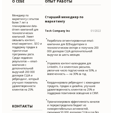
О СЕБЕ
ОПЫТ РАБОТЫ
Менеджер по
Старший менеджер по
маркетингу с опытом
маркетингу
более 7 лет в
планировании data-
driven кампаний для
Tech Company Inc
01/2022
технологических
компаний. Умеет
•
связывать контент,
Разработала сегментированные email-
email-маркетинг, SEO и
кампании для B2B-аудитории в
поддержку продаж в
технологическом секторе и получила 200
практичные
000 долларов США дополнительной
программы роста.
выручки за шесть месяцев.
Среди недавних
•
результатов — email-
Управляла контент-календарем для
кампания с
LinkedIn, X и клиентских рассылок,
дополнительной
увеличив число подписчиков на 50%, а
выручкой 200 000
вовлеченность — на 30% за год.
долларов США и
ребрендинг, который
•
улучшил показатель
Координировала ребрендинг с командами
удовлетворенности
продукта, продаж и дизайна, улучшив
клиентов на 25%.
удовлетворенность клиентов на 25% и
поддержав позитивное освещение в СМИ.
•
Проанализировала эффективность каналов
и перераспределила бюджет из
КОНТАКТЫ
низкорентабельных активностей,
сэкономив 50 000 долларов США в год без