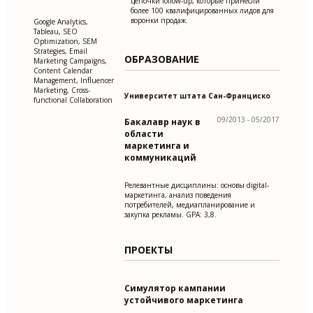
цепочки follow-up, которые принесли
более 100 квалифицированных лидов для
воронки продаж.
Google Analytics,
Tableau, SEO
Optimization, SEM
Strategies, Email
ОБРАЗОВАНИЕ
Marketing Campaigns,
Content Calendar
Management, Influencer
Marketing, Cross-
Университет штата Сан-Франциско
functional Collaboration
09/2013 - 05/2017
Бакалавр наук в
области
маркетинга и
коммуникаций
Релевантные дисциплины: основы digital-
маркетинга, анализ поведения
потребителей, медиапланирование и
закупка рекламы. GPA: 3,8.
ПРОЕКТЫ
Симулятор кампании
устойчивого маркетинга