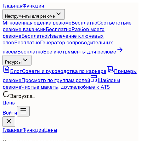
Главная
Функции
Инструменты для резюме
Мгновенная оценка резюме
Бесплатно
Соответствие
резюме вакансии
Бесплатно
Разбор моего
резюме
Бесплатно
Извлечение ключевых
слов
Бесплатно
Генератор сопроводительных
писем
Бесплатно
Все инструменты для резюме
Ресурсы
Блог
Советы и руководства по карьере
Примеры
резюме
Просмотр по группам ролей
Шаблоны
резюме
Чистые макеты, дружелюбные к ATS
Загрузка...
Цены
Войти
Главная
Функции
Цены