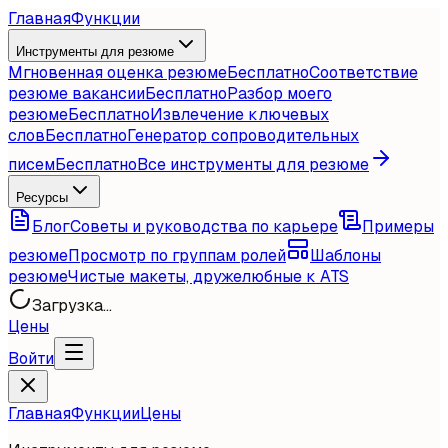
Главная
Функции
Инструменты для резюме
Мгновенная оценка резюме
Бесплатно
Соответствие
резюме вакансии
Бесплатно
Разбор моего
резюме
Бесплатно
Извлечение ключевых
слов
Бесплатно
Генератор сопроводительных
писем
Бесплатно
Все инструменты для резюме
Ресурсы
Блог
Советы и руководства по карьере
Примеры
резюме
Просмотр по группам ролей
Шаблоны
резюме
Чистые макеты, дружелюбные к ATS
Загрузка...
Цены
Войти
Главная
Функции
Цены