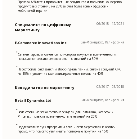
Провела A/B-тесты приоритетных лендингов и повысила конверсию
продуктовых страниц на 20% за счет более ясных офферов и
мобильной верстки
06/2018 - 12/2021
Специалист по цифровому
маркетингу
Сан-Франциско, Калифорния
E-Commerce Innovations Inc
•
Сегментировала клиентов по истории покупок и вовлеченности,
повысив конверсию целевых email-кампаний на 30%
•
Перестроила paid search и shopping-кампании, снизив средний CPC
на 15% и увеличив квалифицированные показы на 40%
02/2017 - 05/2018
Координатор по маркетингу
Сан-Франциско, Калифорния
Retail Dynamics Ltd
•
Вела сезонные social media-календари для Instagram, Facebook и
Pinterest, повысив вовлеченность кампаний на 25%
•
Поддержала запуск программы лояльности через email и onsite-
промо, что помогло увеличить повторные покупки на 15%