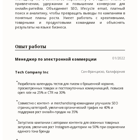
привлечении, удержании и повышении конверсии для
онлайн-ритейла. Объединяет SEO, lifecycle email, платный
поиск и аналитику, чтобы превращать выводы по кампаниям в
понятные планы роста. Умеет работать с креативными,
товарными и продуктовыми командами и объяснять
результаты на языке бизнеса.
Опыт работы
01/2022
Менеджер по электронной коммерции
Сан-Франциско, Калифорния
Tech Company Inc
•
Разработала календарь тестов для писем о брошенной корзине,
просмотренных товарах и постпокупочных коммуникаций, повысив
open rate на 25% и CTR на 30%
•
Совместно с контент- и merchandising-командами улучшила SEO
страниц категорий, увеличив органический трафик на 40% и
поддержав рост онлайн-продаж на 35%
•
Запустила кампании с авторами контента для сезонных товарных
запусков, увеличив рост Instagram-аудитории на 50% при сохранении
единого тона бренда
•