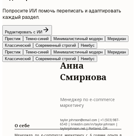
Попросите ИИ помочь переписать и адаптировать
каждый раздел.
Редактировать с ИИ
Престиж
Темно-синий
Минималистичный модерн
Меридиан
Классический
Современный строгий
Нимбус
Престиж
Темно-синий
Минималистичный модерн
Меридиан
Классический
Современный строгий
Нимбус
Анна
Смирнова
Менеджер по e-commerce
маркетингу
taylor.johnson@email.com
| +1 (503) 987-
6543 | linkedin.com/in/taylor-johnson |
О себе
taylorjohnson.net | Portland, OR
Менеджер по e-commerce маркетингу с 6 годами опыта в