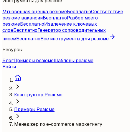
Инструменты для резюме
Мгновенная оценка резюме
Бесплатно
Соответствие
резюме вакансии
Бесплатно
Разбор моего
резюме
Бесплатно
Извлечение ключевых
слов
Бесплатно
Генератор сопроводительных
писем
Бесплатно
Все инструменты для резюме
Ресурсы
Блог
Примеры резюме
Шаблоны резюме
Войти
Конструктор Резюме
Примеры Резюме
Менеджер по e-commerce маркетингу