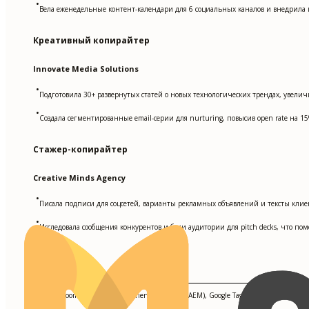
•
Вела еженедельные контент-календари для 6 социальных каналов и внедрила по
Креативный копирайтер
Innovate Media Solutions
•
Подготовила 30+ развернутых статей о новых технологических трендах, увели
•
Создала сегментированные email-серии для nurturing, повысив open rate на 15%
Стажер-копирайтер
Creative Minds Agency
•
Писала подписи для соцсетей, варианты рекламных объявлений и тексты клие
•
Исследовала сообщения конкурентов и боли аудитории для pitch decks, что по
Ключевые навыки
Persado, Boomtrain, Adobe Experience Manager (AEM), Google Tag Manager, SEO Opt