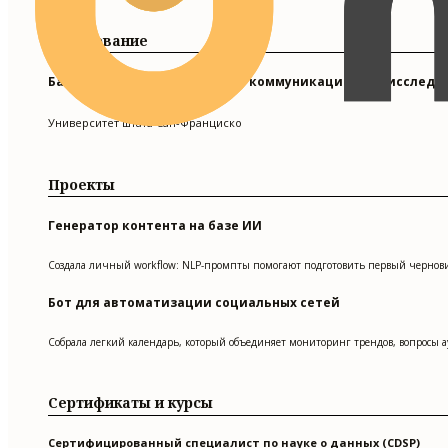
Образование
Бакалавр искусств в области коммуникационных исследо
Университет штата Сан-Франциско
Проекты
Генератор контента на базе ИИ
Создала личный workflow: NLP-промпты помогают подготовить первый черновик 
Бот для автоматизации социальных сетей
Собрала легкий календарь, который объединяет мониторинг трендов, вопросы ау
Сертификаты и курсы
Сертифицированный специалист по науке о данных (CDSP)