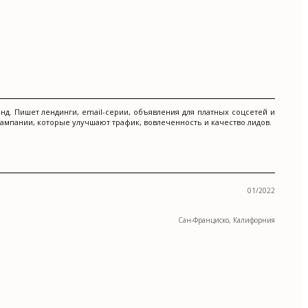
нд. Пишет лендинги, email-серии, объявления для платных соцсетей и
ампании, которые улучшают трафик, вовлеченность и качество лидов.
01/2022
Сан-Франциско, Калифорния