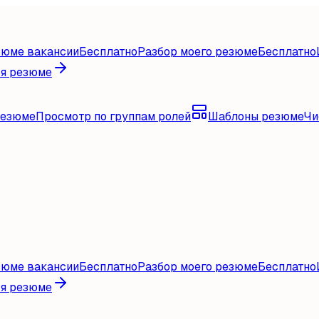
зюме вакансии
Бесплатно
Разбор моего резюме
Бесплатно
ля резюме
резюме
Просмотр по группам ролей
Шаблоны резюме
Чи
зюме вакансии
Бесплатно
Разбор моего резюме
Бесплатно
ля резюме