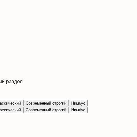
й раздел.
ассический
Современный строгий
Нимбус
ассический
Современный строгий
Нимбус