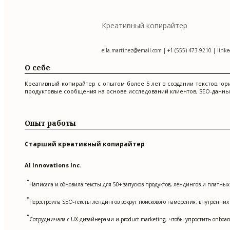
Креативный копирайтер
ella.martinez@email.com
| +1 (555) 473-9210 | linke
О себе
Креативный копирайтер с опытом более 5 лет в создании текстов, ор
продуктовые сообщения на основе исследований клиентов, SEO-данных
Опыт работы
Старший креативный копирайтер
AI Innovations Inc.
•
Написала и обновила тексты для 50+ запусков продуктов, лендингов и платн
•
Перестроила SEO-тексты лендингов вокруг поискового намерения, внутренних 
•
Сотрудничала с UX-дизайнерами и product marketing, чтобы упростить onboardi