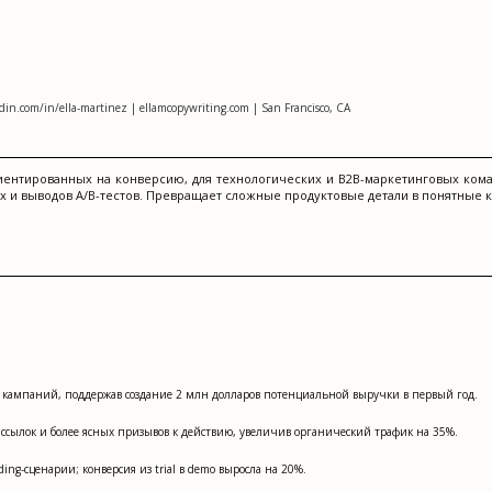
din.com/in/ella-martinez | ellamcopywriting.com | San Francisco, CA
иентированных на конверсию, для технологических и B2B-маркетинговых кома
 и выводов A/B-тестов. Превращает сложные продуктовые детали в понятные к
ых кампаний, поддержав создание 2 млн долларов потенциальной выручки в первый год.
ссылок и более ясных призывов к действию, увеличив органический трафик на 35%.
ng-сценарии; конверсия из trial в demo выросла на 20%.