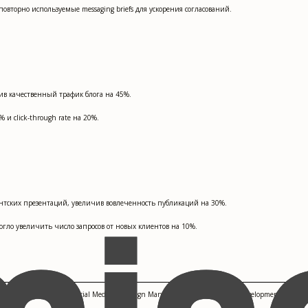
вторно используемые messaging briefs для ускорения согласований.
чив качественный трафик блога на 45%.
 и click-through rate на 20%.
нтских презентаций, увеличив вовлеченность публикаций на 30%.
могло увеличить число запросов от новых клиентов на 10%.
imization, A/B Testing, Social Media Campaign Management, Landing Page Development