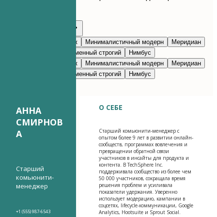
каждый раздел.
Редактировать с ИИ
Темно-синий
Престиж
Минималистичный модерн
Меридиан
Классический
Современный строгий
Нимбус
Темно-синий
Престиж
Минималистичный модерн
Меридиан
Классический
Современный строгий
Нимбус
О СЕБЕ
АННА
СМИРНОВ
Старший комьюнити-менеджер с
А
опытом более 9 лет в развитии онлайн-
сообществ, программах вовлечения и
превращении обратной связи
участников в инсайты для продукта и
контента. В TechSphere Inc.
Старший
поддерживала сообщество из более чем
комьюнити-
50 000 участников, сокращала время
менеджер
решения проблем и усиливала
показатели удержания. Уверенно
использует модерацию, кампании в
соцсетях, lifecycle-коммуникации, Google
+1 (555) 987-6543
Analytics, Hootsuite и Sprout Social.