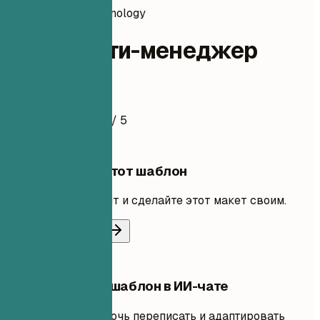
information-technology
Комьюнити-менеджер
Пример резюме
4.5
/ 5
Использовать этот шаблон
Добавьте свой опыт и сделайте этот макет своим.
Использовать шаблон
Редактировать шаблон в ИИ-чате
Попросите ИИ помочь переписать и адаптировать