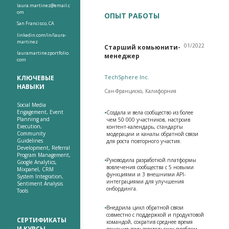
laura.martinez@email.c
om
ОПЫТ РАБОТЫ
San Francisco, CA
linkedin.com/in/laura-
martinez
01/2022
Старший комьюнити-
lauramartinezportfolio.
менеджер
com
TechSphere Inc.
КЛЮЧЕВЫЕ
НАВЫКИ
Сан-Франциско, Калифорния
Social Media
Engagement, Event
•
Создала и вела сообщество из более
Planning and
чем 50 000 участников, настроив
Execution,
контент-календарь, стандарты
Community
модерации и каналы обратной связи
Guidelines
для роста повторного участия.
Development, Referral
Program Management,
•
Руководила разработкой платформы
Google Analytics,
вовлечения сообщества с 5 новыми
Mixpanel, CRM
функциями и 3 внешними API-
System Integration,
интеграциями для улучшения
Sentiment Analysis
онбординга.
Tools
•
Внедрила цикл обратной связи
совместно с поддержкой и продуктовой
СЕРТИФИКАТЫ
командой, сократив среднее время
И КУРСЫ
решения пользовательских проблем