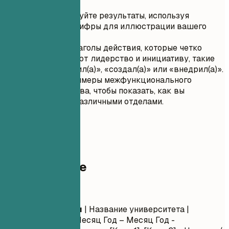
обязанностей.
Квантифицируйте результаты, используя
конкретные цифры для иллюстрации вашего
влияния.
Выбирайте глаголы действия, которые четко
демонстрируют лидерство и инициативу, такие
как «возглавил(а)», «создал(а)» или «внедрил(а)».
Включите примеры межфункционального
сотрудничества, чтобы показать, как вы
работаете с различными отделами.
05
Образование
Образование
Название степени
| Название университета |
Местоположение
Месяц Год – Месяц Год
-