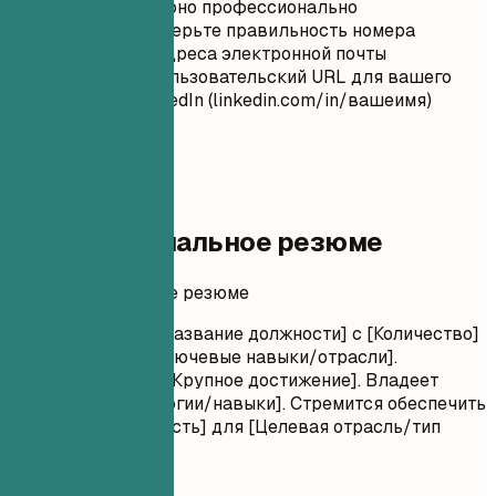
сообщение и оно профессионально
Дважды проверьте правильность номера
телефона и адреса электронной почты
Настройте пользовательский URL для вашего
профиля LinkedIn (linkedin.com/in/вашеимя)
02
Профессиональное резюме
Профессиональное резюме
Результативный [Название должности] с [Количество]
годами опыта в [Ключевые навыки/отрасли].
Доказанный опыт [Крупное достижение]. Владеет
[Ключевые технологии/навыки]. Стремится обеспечить
[Конкретная ценность] для [Целевая отрасль/тип
компании].