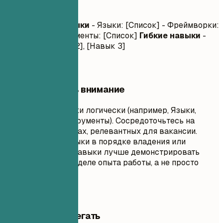
Ключевые навыки
Технические навыки
- Языки: [Список] - Фреймворки:
[Список] - Инструменты: [Список]
Гибкие навыки
-
[Навык 1], [Навык 2], [Навык 3]
На что обратить внимание
Группируйте навыки логически (например, Языки,
Фреймворки, Инструменты). Сосредоточьтесь на
технических навыках, релевантных для вакансии.
Перечисляйте навыки в порядке владения или
важности. Гибкие навыки лучше демонстрировать
через пункты в разделе опыта работы, а не просто
списком.
Чего лучше избегать