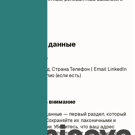
удобным для ATS.
01
Контактные данные
Контактные данные
Имя Фамилия Город, Страна Телефон | Email LinkedIn
Профиль | Портфолио (если есть)
На что обратить внимание
Ваши контактные данные — первый раздел, который
видят рекрутеры. Сохраняйте их лаконичными и
профессиональными. Убедитесь, что ваш адрес
электронной почты соответствует нормам (например,