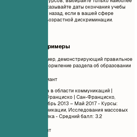
пройденных вами курсов; выбирайте только наиболее
релевантные. Не указывайте даты окончания учебы
много десятилетий назад, если в вашей сфере
существует риск возрастной дискриминации.
Практические примеры
Практический пример, демонстрирующий правильное
и неправильное оформление раздела об образовании
Неудачный вариант
Бакалавр искусств в области коммуникаций |
Университет Сан-Франциско | Сан-Франциско,
Калифорния Сентябрь 2013 – Май 2017 - Курсы:
Введение в коммуникации, Исследования массовых
медиа, Журналистика - Средний балл: 3.2
Удачный вариант