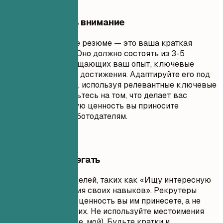
На что обратить внимание
Профессиональное резюме — это ваша краткая
самопрезентация. Оно должно состоять из 3-5
предложений, обобщающих ваш опыт, ключевые
навыки и основные достижения. Адаптируйте его под
описание вакансии, используя релевантные ключевые
слова. Сосредоточьтесь на том, что делает вас
уникальным, и какую ценность вы приносите
потенциальным работодателям.
Чего лучше избегать
Избегайте общих целей, таких как «Ищу интересную
работу для развития своих навыков». Рекрутеры
хотят знать, какую ценность вы им принесете, а не
чего вы хотите от них. Не используйте местоимения
первого лица (я, мне, мой). Будьте кратки и