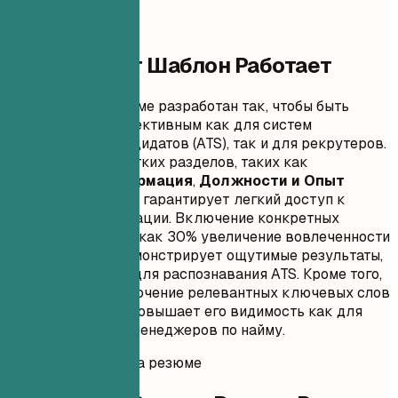
Почему Этот Шаблон Работает
Этот формат резюме разработан так, чтобы быть
максимально эффективным как для систем
отслеживания кандидатов (ATS), так и для рекрутеров.
Использование четких разделов, таких как
Контактная информация
,
Должности и Опыт
работы
и
Резюме
, гарантирует легкий доступ к
ключевой информации. Включение конкретных
достижений, таких как 30% увеличение вовлеченности
пользователей, демонстрирует ощутимые результаты,
что крайне важно для распознавания ATS. Кроме того,
естественное включение релевантных ключевых слов
по всему резюме повышает его видимость как для
систем, так и для менеджеров по найму.
Мгновенная оценка резюме