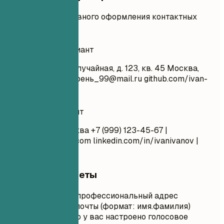
Примеры эффективного оформления контактных
данных.
Неудачный вариант
Иван Иванов ул. Случайная, д. 123, кв. 45 Москва,
123456 крутой_парень
_99@mail.ru
github.com/ivan-
dev Женат, 28 лет
Удачный вариант
Иван Иванов Москва +7 (999) 123-45-67 |
ivan.ivanov@email.com
linkedin.com/in/ivanivanov |
ivanivanov.dev
Короткие советы
Используйте профессиональный адрес
электронной почты (формат: имя.фамилия)
Убедитесь, что у вас настроено голосовое