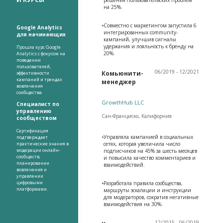
на 25%.
•
Совместно с маркетингом запустила 6
Google Analytics
интегрированных community-
для начинающих
кампаний, улучшив сигналы
удержания и лояльность к бренду на
Прошла курс Google
20%.
Analytics с фокусом на
поведении
пользователей,
06/2019 - 12/2021
Комьюнити-
эффективности
кампаний и трендах
менеджер
вовлечения
сообщества.
GrowthHub LLC
Специалист по
управлению
Сан-Франциско, Калифорния
сообществом
Сертификация
•
Управляла кампанией в социальных
подтверждает
практические знания в
сетях, которая увеличила число
модерации онлайн-
подписчиков на 45% за шесть месяцев
сообществ,
и повысила качество комментариев и
планировании
взаимодействий.
вовлечения и
управлении
цифровыми
•
Разработала правила сообщества,
платформами.
маршруты эскалации и инструкции
для модераторов, сократив негативные
взаимодействия на 30%.
12/2015 - 06/2019