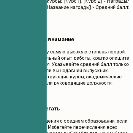
Соответствующие курсы: [Курс 1], [Курс 2] - Награды/
Почетные звания: [Название награды] - Средний балл:
X.X (если выше 3.5)
На что обратить внимание
Перечисляйте вашу самую высокую степень первой.
Если у вас значительный опыт работы, кратко опишите
раздел образования. Указывайте средний балл только
если он выше 3.5 или вы недавний выпускник.
Выделите соответствующие курсы, академические
проекты, награды или руководящие должности.
Чего лучше избегать
Не включайте сведения о среднем образовании, если
у вас есть высшее. Избегайте перечисления всех