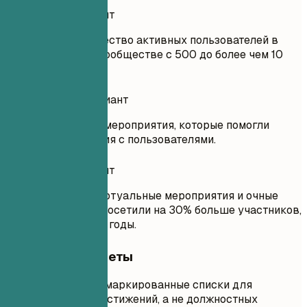
Удачный вариант
Увеличил(а) количество активных пользователей в
зарождающемся сообществе с 500 до более чем 10
000 за два года.
Неудачный вариант
Координировал(а) мероприятия, которые помогли
укрепить отношения с пользователями.
Удачный вариант
Организовал(а) виртуальные мероприятия и очные
встречи, которые посетили на 30% больше участников,
чем в предыдущие годы.
Короткие советы
Используйте маркированные списки для
выделения достижений, а не должностных