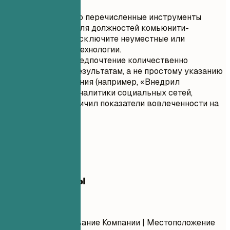
работы.
Убедитесь, что перечисленные инструменты
релевантны для должностей комьюнити-
менеджера; исключите неуместные или
устаревшие технологии.
Отдавайте предпочтение количественно
измеримым результатам, а не простому указанию
уровня владения (например, «Внедрил
инструмент аналитики социальных сетей,
который увеличил показатели вовлеченности на
20%»).
04
Опыт работы
Опыт работы
Должность
| Название Компании | Местоположение