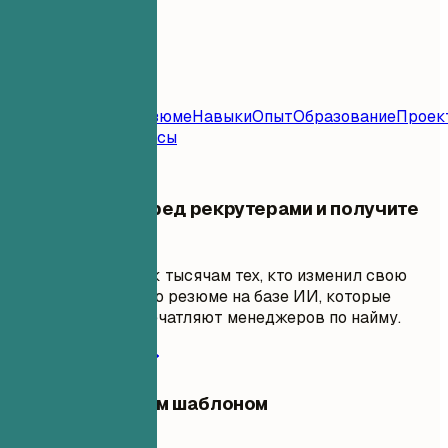
Содержание
Шаблон
Резюме
Контакт
Резюме
Навыки
Опыт
Образование
Проек
Задаваемые Вопросы
Выделитесь перед рекрутерами и получите
работу мечты
Присоединяйтесь к тысячам тех, кто изменил свою
карьеру с помощью резюме на базе ИИ, которые
проходят ATS и впечатляют менеджеров по найму.
Начать создание
Поделиться этим шаблоном