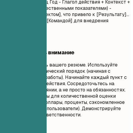
Месяц Год – Месяц Год
- Глагол действия + Контекст +
Результат (с количественными показателями) -
Руководил(а) [Проектом], что привело к [Результату]...
- Сотрудничал(а) с [Командой] для внедрения
[Функции]...
На что обратить внимание
Это основная часть вашего резюме. Используйте
обратный хронологический порядок (начиная с
последнего места работы). Начинайте каждый пункт с
сильного глагола действия. Сосредоточьтесь на
достижениях и влиянии, а не просто на обязанностях.
Используйте цифры для количественной оценки
вашего влияния (доллары, проценты, сэкономленное
время, затронутые пользователи). Демонстрируйте
прогресс и рост ответственности.