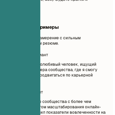
убедительны.
Практические примеры
Сравните слабое намерение с сильным
профессиональным резюме.
Неудачный вариант
Намерение: Я трудолюбивый человек, ищущий
должность менеджера сообщества, где я смогу
узнавать новое и продвигаться по карьерной
лестнице.
Удачный вариант
Старший менеджер сообщества с более чем
девятилетним опытом масштабирования онлайн-
сообществ. Увеличил показатели вовлеченности на