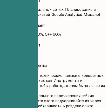
Удачный вариант
Вовлечение в социальных сетях, Планирование и
проведение мероприятий, Google Analytics, Mixpanel
Неудачный вариант
Python 80%, Java 70%, C++ 60%
Удачный вариант
Python, Java, C++
Короткие советы
Перечисляйте технические навыки в конкретных
категориях, таких как Инструменты и
Фреймворки, чтобы работодателям было легче их
найти.
Избегайте отдельного перечисления гибких
навыков. Вместо этого подчеркивайте их через
достижения и обязанности в разделе опыта