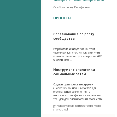
Университет штата Сан-Франциско
Сан-Франциско, Калифорния
ПРОЕКТЫ
Соревнование по росту
сообщества
Разработала и запустила контент-
челлендж для участников, увеличив
пользовательские публикации на 40%
за один месяц.
Инструмент аналитики
социальных сетей
Создала open-source инструмент
аналитики социальных сетей для
отслеживания вовлечения на
нескольких платформах и выделения
трендов для планирования сообщества.
github.com/lauramartinez/social-media-
analytic-tool