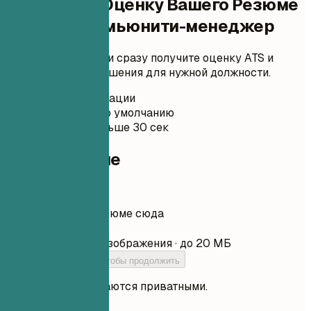
Проверьте Оценку Вашего Резюме
Старший комьюнити-менеджер
Загрузите резюме и сразу получите оценку ATS и
практические улучшения для нужной должности.
Без регистрации
Приватно по умолчанию
Обычно меньше 30 сек
Ваше резюме
Перетащите резюме сюда
Выбрать файл
PDF, DOCX, TXT и изображения · до 20 МБ
Добавьте резюме, чтобы продолжить
Ваши файлы остаются приватными.