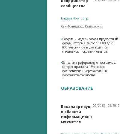
Координатор
сообщества
EngageNow Corp.
Сан-Франциско, Калифорния
•
Создала и модерировала продуктовый
форум, который вырос с 5 000 до 20
000 участников за два года при
стабильном покрытии ответов.
•
Запустила реферальную программу,
которая принесла 15% новых
пользователей через активных
участников сообщества.
ОБРАЗОВАНИЕ
09/2013 - 05/2017
Бакалавр наук
в области
информационн
ых систем