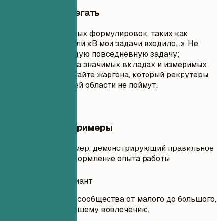
Чего лучше избегать
Избегайте пассивных формулировок, таких как
«Отвечал(а) за…» или «В мои задачи входило…». Не
перечисляйте каждую повседневную задачу;
сосредоточьтесь на значимых вкладах и измеримых
результатах. Избегайте жаргона, который рекрутеры
за пределами вашей области не поймут.
Практические примеры
Практический пример, демонстрирующий правильное
и неправильное оформление опыта работы
Неудачный вариант
Курировал(а) рост сообщества от малого до большого,
что привело к большему вовлечению.