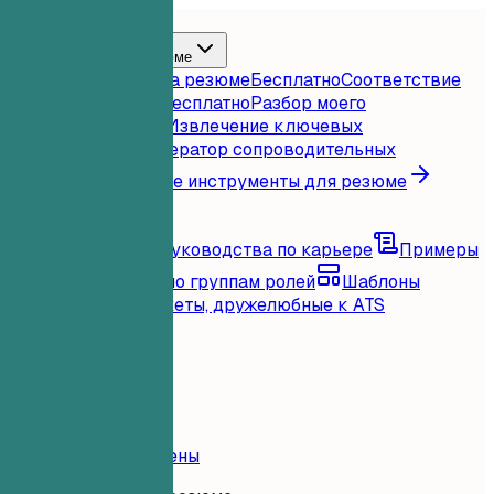
Главная
Функции
Инструменты для резюме
Мгновенная оценка резюме
Бесплатно
Соответствие
резюме вакансии
Бесплатно
Разбор моего
резюме
Бесплатно
Извлечение ключевых
слов
Бесплатно
Генератор сопроводительных
писем
Бесплатно
Все инструменты для резюме
Ресурсы
Блог
Советы и руководства по карьере
Примеры
резюме
Просмотр по группам ролей
Шаблоны
резюме
Чистые макеты, дружелюбные к ATS
Загрузка...
Цены
Войти
Главная
Функции
Цены