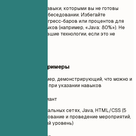
Не перечисляйте навыки, которыми вы не готовы
пользоваться на собеседовании. Избегайте
использования прогресс-баров или процентов для
оценки ваших навыков (например, «Java: 80%»). Не
включайте устаревшие технологии, если это не
требуется явно.
Практические примеры
Практический пример, демонстрирующий, что можно и
чего нельзя делать при указании навыков
Неудачный вариант
Вовлечение в социальных сетях, Java, HTML/CSS (5
лет опыта), Планирование и проведение мероприятий,
Mixpanel (начальный уровень)