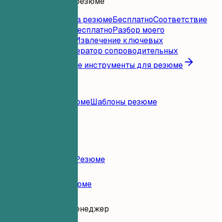
Инструменты для резюме
Мгновенная оценка резюме
Бесплатно
Соответствие
резюме вакансии
Бесплатно
Разбор моего
резюме
Бесплатно
Извлечение ключевых
слов
Бесплатно
Генератор сопроводительных
писем
Бесплатно
Все инструменты для резюме
Ресурсы
Блог
Примеры резюме
Шаблоны резюме
Войти
Конструктор Резюме
Примеры Резюме
Комьюнити-менеджер