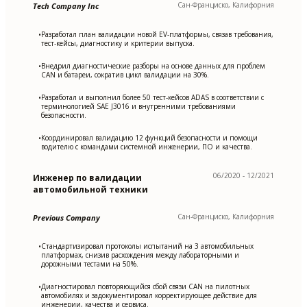
Сан-Франциско, Калифорния
Tech Company Inc
Разработал план валидации новой EV-платформы, связав требования,
•
тест-кейсы, диагностику и критерии выпуска.
Внедрил диагностические разборы на основе данных для проблем
•
CAN и батареи, сократив цикл валидации на 30%.
Разработал и выполнил более 50 тест-кейсов ADAS в соответствии с
•
терминологией SAE J3016 и внутренними требованиями
безопасности.
Координировал валидацию 12 функций безопасности и помощи
•
водителю с командами системной инженерии, ПО и качества.
06/2020 - 12/2021
Инженер по валидации
автомобильной техники
Сан-Франциско, Калифорния
Previous Company
Стандартизировал протоколы испытаний на 3 автомобильных
•
платформах, снизив расхождения между лабораторными и
дорожными тестами на 50%.
Диагностировал повторяющийся сбой связи CAN на пилотных
•
автомобилях и задокументировал корректирующее действие для
инженерии, качества и сервиса.