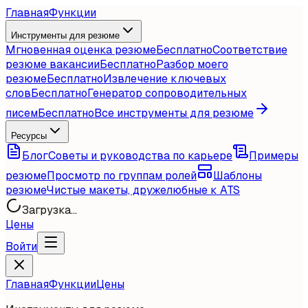
Главная
Функции
Инструменты для резюме
Мгновенная оценка резюме
Бесплатно
Соответствие
резюме вакансии
Бесплатно
Разбор моего
резюме
Бесплатно
Извлечение ключевых
слов
Бесплатно
Генератор сопроводительных
писем
Бесплатно
Все инструменты для резюме
Ресурсы
Блог
Советы и руководства по карьере
Примеры
резюме
Просмотр по группам ролей
Шаблоны
резюме
Чистые макеты, дружелюбные к ATS
Загрузка...
Цены
Войти
Главная
Функции
Цены