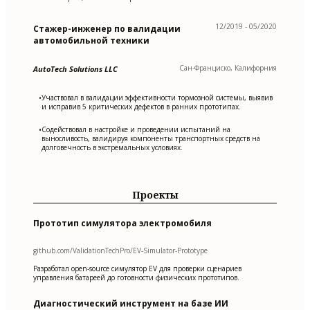
12/2019 - 05/2020
Стажер-инженер по валидации
автомобильной техники
Сан-Франциско, Калифорния
AutoTech Solutions LLC
Участвовал в валидации эффективности тормозной системы, выявив
•
и исправив 5 критических дефектов в ранних прототипах.
Содействовал в настройке и проведении испытаний на
•
выносливость, валидируя компоненты транспортных средств на
долговечность в экстремальных условиях.
Проекты
Прототип симулятора электромобиля
github.com/ValidationTechPro/EV-Simulator-Prototype
Разработал open-source симулятор EV для проверки сценариев
управления батареей до готовности физических прототипов.
Диагностический инструмент на базе ИИ