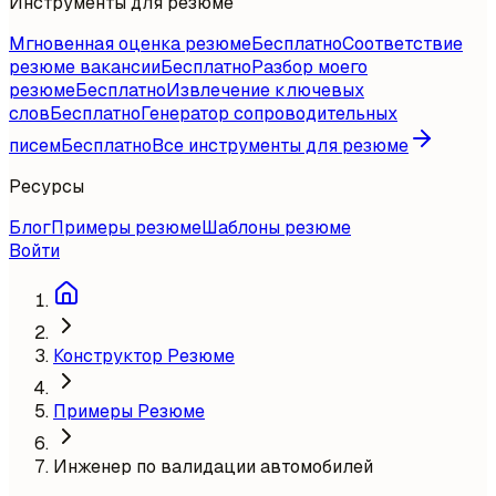
Инструменты для резюме
Мгновенная оценка резюме
Бесплатно
Соответствие
резюме вакансии
Бесплатно
Разбор моего
резюме
Бесплатно
Извлечение ключевых
слов
Бесплатно
Генератор сопроводительных
писем
Бесплатно
Все инструменты для резюме
Ресурсы
Блог
Примеры резюме
Шаблоны резюме
Войти
Конструктор Резюме
Примеры Резюме
Инженер по валидации автомобилей