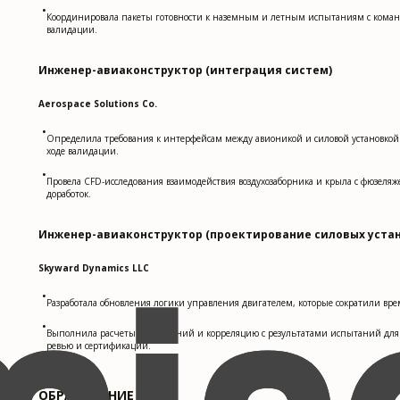
•
Координировала пакеты готовности к наземным и летным испытаниям с команд
валидации.
Инженер-авиаконструктор (интеграция систем)
Aerospace Solutions Co.
•
Определила требования к интерфейсам между авионикой и силовой установкой 
ходе валидации.
•
Провела CFD-исследования взаимодействия воздухозаборника и крыла с фюзеля
доработок.
Инженер-авиаконструктор (проектирование силовых уста
Skyward Dynamics LLC
•
Разработала обновления логики управления двигателем, которые сократили вр
•
Выполнила расчеты напряжений и корреляцию с результатами испытаний для 
ревью и сертификации.
ОБРАЗОВАНИЕ