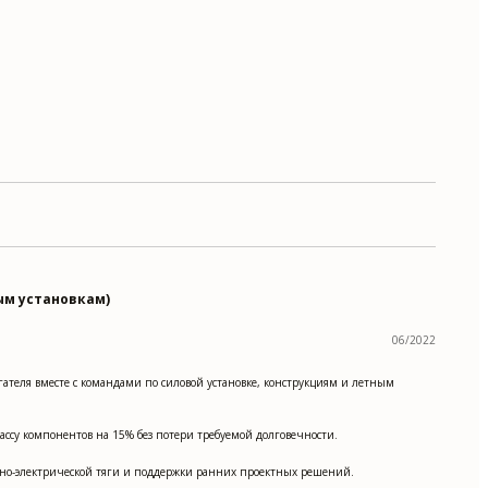
ым установкам)
06/2022
еля вместе с командами по силовой установке, конструкциям и летным
ассу компонентов на 15% без потери требуемой долговечности.
идно-электрической тяги и поддержки ранних проектных решений.