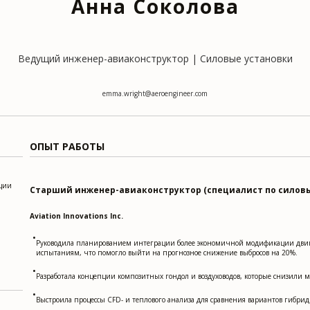
Анна Соколова
Ведущий инженер-авиаконструктор | Силовые установки
emma.wright@aeroengineer.com
ОПЫТ РАБОТЫ
ации
Старший инженер-авиаконструктор (специалист по силов
Aviation Innovations Inc.
•
Руководила планированием интеграции более экономичной модификации двигат
испытаниям, что помогло выйти на прогнозное снижение выбросов на 20%.
•
Разработала концепции композитных гондол и воздуховодов, которые снизили м
•
Выстроила процессы CFD- и теплового анализа для сравнения вариантов гибр