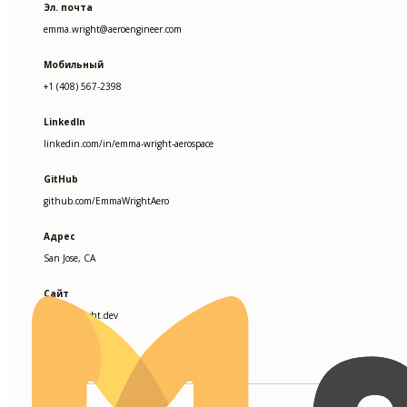
Эл. почта
emma.wright@aeroengineer.com
Мобильный
+1 (408) 567-2398
LinkedIn
linkedin.com/in/emma-wright-aerospace
GitHub
github.com/EmmaWrightAero
Адрес
San Jose, CA
Сайт
emmacwright.dev
КЛЮЧЕВЫЕ НАВЫКИ