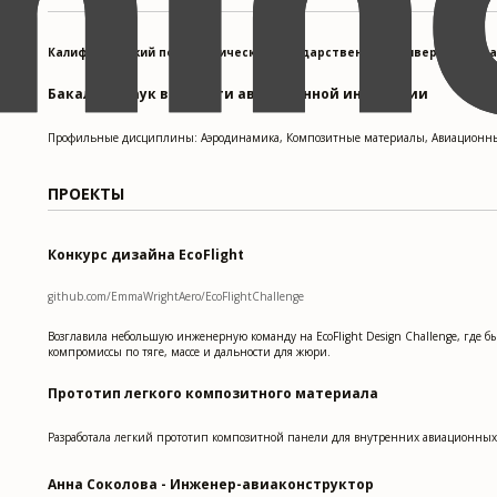
Калифорнийский политехнический государственный университет, Са
Бакалавр наук в области авиационной инженерии
Профильные дисциплины: Аэродинамика, Композитные материалы, Авиационные 
ПРОЕКТЫ
Конкурс дизайна EcoFlight
github.com/EmmaWrightAero/EcoFlightChallenge
Возглавила небольшую инженерную команду на EcoFlight Design Challenge, где
компромиссы по тяге, массе и дальности для жюри.
Прототип легкого композитного материала
Разработала легкий прототип композитной панели для внутренних авиационных 
Анна Соколова - Инженер-авиаконструктор