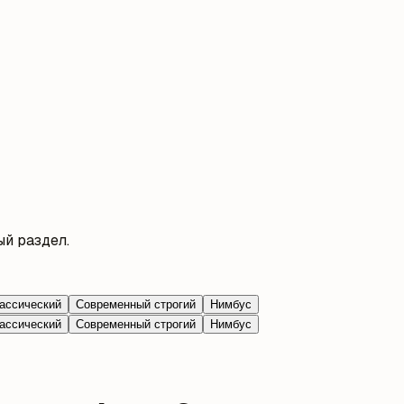
й раздел.
ассический
Современный строгий
Нимбус
ассический
Современный строгий
Нимбус