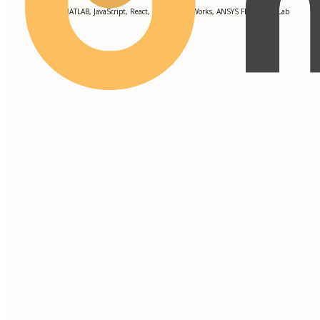
Python, MATLAB, JavaScript, React, CATIA, SolidWorks, ANSYS Fluent, GitLab