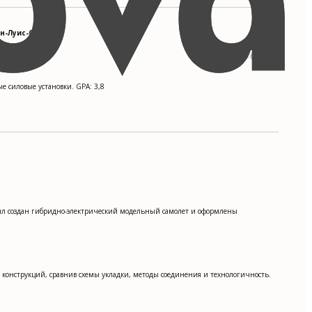
н-Луис-Обиспо
09/2013 - 05/2017
силовые установки. GPA: 3,8
 был создан гибридно-электрический модельный самолет и оформлены
конструкций, сравнив схемы укладки, методы соединения и технологичность.