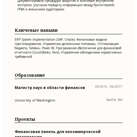
Документировала процедуры закрытия и ключевые внутренние
контроли, улучшив передачу информации между бухгалтерией,
FP&A и внешними аудиторами.
Ключевые навыки
ERP System Implementation (SAP, Oracle), Финансовые модели
прогнозирования, Управление денежными потоками, Оптимизация
бюджета, Tableau, Power BI, Программное обеспечение для финансовой
отчетности (QuickBooks, Xero), Управление соблюдением нормативных
требований
Образование
09/2015 - 06/2017
Магистр наук в области финансов
Seattle, WA
University of Washington
Проекты
Финансовая панель для некоммерческой
организации