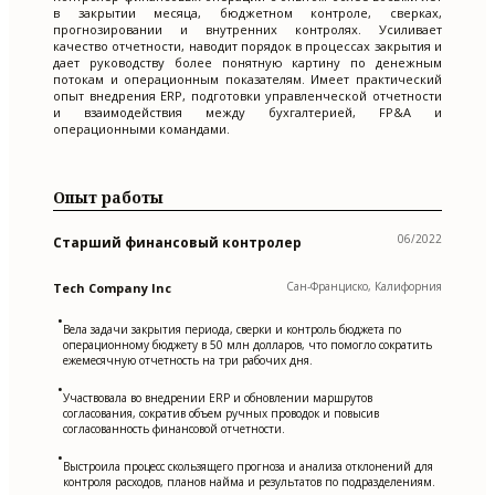
в закрытии месяца, бюджетном контроле, сверках,
прогнозировании и внутренних контролях. Усиливает
качество отчетности, наводит порядок в процессах закрытия и
дает руководству более понятную картину по денежным
потокам и операционным показателям. Имеет практический
опыт внедрения ERP, подготовки управленческой отчетности
и взаимодействия между бухгалтерией, FP&A и
операционными командами.
Опыт работы
06/2022
Старший финансовый контролер
Сан-Франциско, Калифорния
Tech Company Inc
•
Вела задачи закрытия периода, сверки и контроль бюджета по
операционному бюджету в 50 млн долларов, что помогло сократить
ежемесячную отчетность на три рабочих дня.
•
Участвовала во внедрении ERP и обновлении маршрутов
согласования, сократив объем ручных проводок и повысив
согласованность финансовой отчетности.
•
Выстроила процесс скользящего прогноза и анализа отклонений для
контроля расходов, планов найма и результатов по подразделениям.