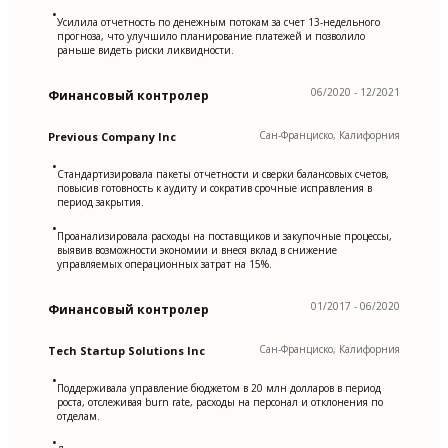
•
Усилила отчетность по денежным потокам за счет 13-недельного
прогноза, что улучшило планирование платежей и позволило
раньше видеть риски ликвидности.
06/2020 - 12/2021
Финансовый контролер
Сан-Франциско, Калифорния
Previous Company Inc
•
Стандартизировала пакеты отчетности и сверки балансовых счетов,
повысив готовность к аудиту и сократив срочные исправления в
период закрытия.
•
Проанализировала расходы на поставщиков и закупочные процессы,
выявив возможности экономии и внеся вклад в снижение
управляемых операционных затрат на 15%.
01/2017 - 06/2020
Финансовый контролер
Сан-Франциско, Калифорния
Tech Startup Solutions Inc
•
Поддерживала управление бюджетом в 20 млн долларов в период
роста, отслеживая burn rate, расходы на персонал и отклонения по
отделам.
•