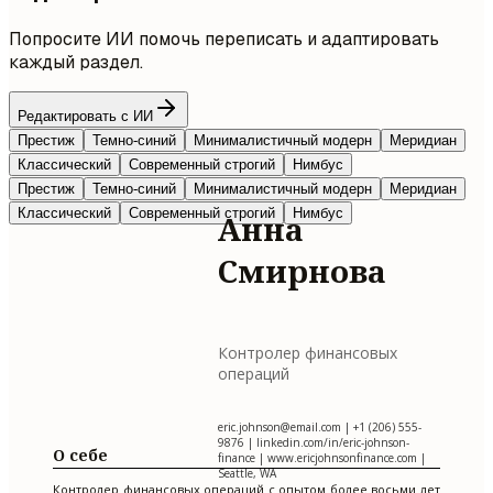
Попросите ИИ помочь переписать и адаптировать
каждый раздел.
Редактировать с ИИ
Престиж
Темно-синий
Минималистичный модерн
Меридиан
Классический
Современный строгий
Нимбус
Престиж
Темно-синий
Минималистичный модерн
Меридиан
Классический
Современный строгий
Нимбус
Анна
Смирнова
Контролер финансовых
операций
eric.johnson@email.com
| +1 (206) 555-
9876 | linkedin.com/in/eric-johnson-
О себе
finance | www.ericjohnsonfinance.com |
Seattle, WA
Контролер финансовых операций с опытом более восьми лет