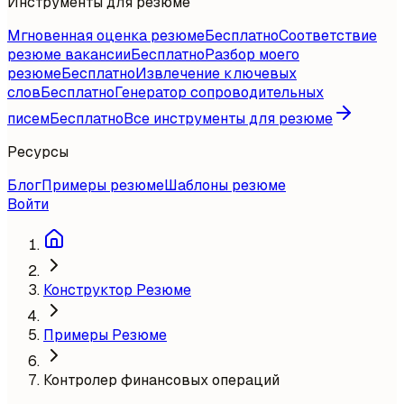
Инструменты для резюме
Мгновенная оценка резюме
Бесплатно
Соответствие
резюме вакансии
Бесплатно
Разбор моего
резюме
Бесплатно
Извлечение ключевых
слов
Бесплатно
Генератор сопроводительных
писем
Бесплатно
Все инструменты для резюме
Ресурсы
Блог
Примеры резюме
Шаблоны резюме
Войти
Конструктор Резюме
Примеры Резюме
Контролер финансовых операций