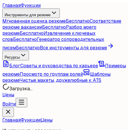
Главная
Функции
Инструменты для резюме
Мгновенная оценка резюме
Бесплатно
Соответствие
резюме вакансии
Бесплатно
Разбор моего
резюме
Бесплатно
Извлечение ключевых
слов
Бесплатно
Генератор сопроводительных
писем
Бесплатно
Все инструменты для резюме
Ресурсы
Блог
Советы и руководства по карьере
Примеры
резюме
Просмотр по группам ролей
Шаблоны
резюме
Чистые макеты, дружелюбные к ATS
Загрузка...
Цены
Войти
Главная
Функции
Цены