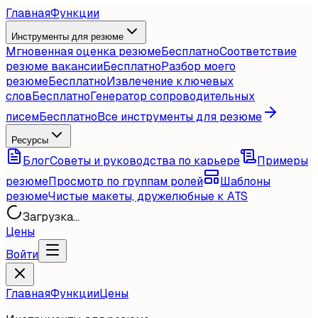
Главная
Функции
Инструменты для резюме
Мгновенная оценка резюме
Бесплатно
Соответствие
резюме вакансии
Бесплатно
Разбор моего
резюме
Бесплатно
Извлечение ключевых
слов
Бесплатно
Генератор сопроводительных
писем
Бесплатно
Все инструменты для резюме
Ресурсы
Блог
Советы и руководства по карьере
Примеры
резюме
Просмотр по группам ролей
Шаблоны
резюме
Чистые макеты, дружелюбные к ATS
Загрузка...
Цены
Войти
Главная
Функции
Цены