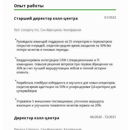
Опыт работы
01/2022
Старший директор колл-центра
Tech Company Inc, Сан-Франциско, Калифорния
•
Руководила командой поддержки из 25 операторов и пересмотрела
покрытие очередей, сократив среднее время ожидания на 30% без
потери качества в пиковые периоды.
•
Координировала интеграцию CRM с операционными и IT-
командами, повысив решение вопросов при первом обращении на
45% за счет лучшей маршрутизации кейсов и полной истории
клиента.
•
Разработала плейбуки онбординга и коучинга для новых операторов,
сократив время адаптации на 50% и унифицировав QA-критерии для
супервайзеров.
•
Управляла 5 внешними поставщиками, уточнила маршруты
эскалации и улучшила показатели качества сервиса на 20%.
06/2020 - 12/2021
Директор колл-центра
Previous Company, Сан-Франциско, Калифорния