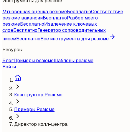
Инструменты для резюме
Мгновенная оценка резюме
Бесплатно
Соответствие
резюме вакансии
Бесплатно
Разбор моего
резюме
Бесплатно
Извлечение ключевых
слов
Бесплатно
Генератор сопроводительных
писем
Бесплатно
Все инструменты для резюме
Ресурсы
Блог
Примеры резюме
Шаблоны резюме
Войти
Конструктор Резюме
Примеры Резюме
Директор колл-центра