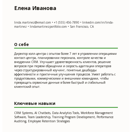
Елена Иванова
linda.martinez@email.com
• +1 (555) 456-7890 • linkedin.com/in/linda-
martinez • lindamartinezportfolio.com • San Francisco, CA
О себе
Директор колл-центра с опытом более 7 лет в управлении операциями
контакт-центра, планировании персонала, контроле качества и
внедрении CRM. Улучшает удовлетворенность клиентов, решение
вопросов при первом обращении и скорость адаптации операторов
через структурированный коучинг, понятные дашборды
эффективности и практичные улучшения процессов. Умеет работать с
продуктовыми, коммерческими и внешними командами, чтобы
превращать сервисные данные в более быстрый и стабильный
клиентский опыт.
Ключевые навыки
CRM Systems, AI Chatbots, Data Analytics Tools, Workforce Management
Software, Team Leadership, Training Program Development, Performance
Auditing, Employee Retention Strategies