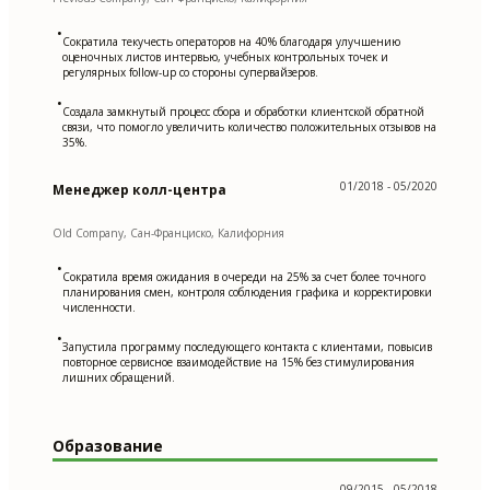
•
Сократила текучесть операторов на 40% благодаря улучшению
оценочных листов интервью, учебных контрольных точек и
регулярных follow-up со стороны супервайзеров.
•
Создала замкнутый процесс сбора и обработки клиентской обратной
связи, что помогло увеличить количество положительных отзывов на
35%.
01/2018 - 05/2020
Менеджер колл-центра
Old Company, Сан-Франциско, Калифорния
•
Сократила время ожидания в очереди на 25% за счет более точного
планирования смен, контроля соблюдения графика и корректировки
численности.
•
Запустила программу последующего контакта с клиентами, повысив
повторное сервисное взаимодействие на 15% без стимулирования
лишних обращений.
Образование
09/2015 - 05/2018