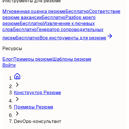
Инструменты для резюме
Мгновенная оценка резюме
Бесплатно
Соответствие
резюме вакансии
Бесплатно
Разбор моего
резюме
Бесплатно
Извлечение ключевых
слов
Бесплатно
Генератор сопроводительных
писем
Бесплатно
Все инструменты для резюме
Ресурсы
Блог
Примеры резюме
Шаблоны резюме
Войти
Конструктор Резюме
Примеры Резюме
DevOps-консультант