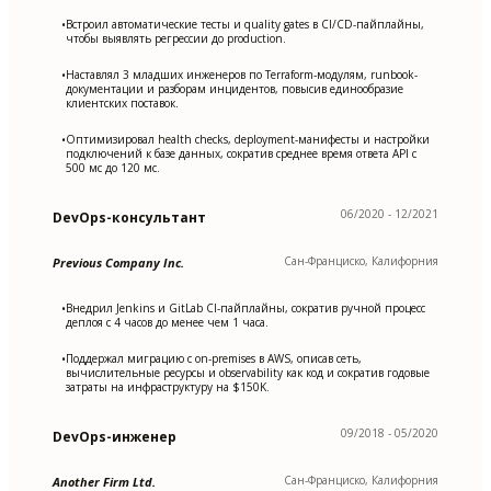
Встроил автоматические тесты и quality gates в CI/CD-пайплайны,
•
чтобы выявлять регрессии до production.
Наставлял 3 младших инженеров по Terraform-модулям, runbook-
•
документации и разборам инцидентов, повысив единообразие
клиентских поставок.
Оптимизировал health checks, deployment-манифесты и настройки
•
подключений к базе данных, сократив среднее время ответа API с
500 мс до 120 мс.
06/2020 - 12/2021
DevOps-консультант
Сан-Франциско, Калифорния
Previous Company Inc.
Внедрил Jenkins и GitLab CI-пайплайны, сократив ручной процесс
•
деплоя с 4 часов до менее чем 1 часа.
Поддержал миграцию с on-premises в AWS, описав сеть,
•
вычислительные ресурсы и observability как код и сократив годовые
затраты на инфраструктуру на $150K.
09/2018 - 05/2020
DevOps-инженер
Сан-Франциско, Калифорния
Another Firm Ltd.