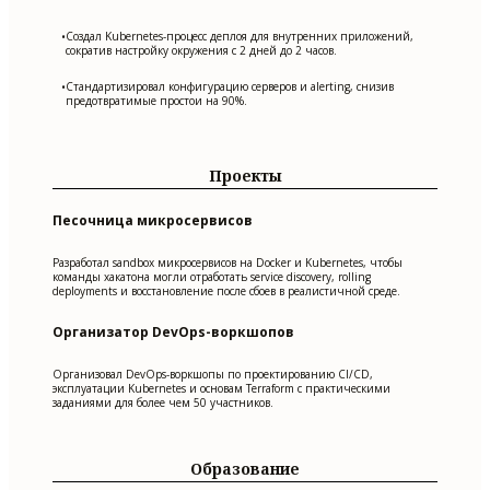
Создал Kubernetes-процесс деплоя для внутренних приложений,
•
сократив настройку окружения с 2 дней до 2 часов.
Стандартизировал конфигурацию серверов и alerting, снизив
•
предотвратимые простои на 90%.
Проекты
Песочница микросервисов
Разработал sandbox микросервисов на Docker и Kubernetes, чтобы
команды хакатона могли отработать service discovery, rolling
deployments и восстановление после сбоев в реалистичной среде.
Организатор DevOps-воркшопов
Организовал DevOps-воркшопы по проектированию CI/CD,
эксплуатации Kubernetes и основам Terraform с практическими
заданиями для более чем 50 участников.
Образование