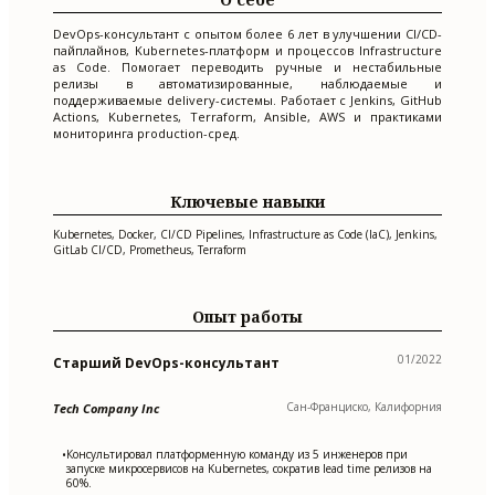
DevOps-консультант с опытом более 6 лет в улучшении CI/CD-
пайплайнов, Kubernetes-платформ и процессов Infrastructure
as Code. Помогает переводить ручные и нестабильные
релизы в автоматизированные, наблюдаемые и
поддерживаемые delivery-системы. Работает с Jenkins, GitHub
Actions, Kubernetes, Terraform, Ansible, AWS и практиками
мониторинга production-сред.
Ключевые навыки
Kubernetes, Docker, CI/CD Pipelines, Infrastructure as Code (IaC), Jenkins,
GitLab CI/CD, Prometheus, Terraform
Опыт работы
01/2022
Старший DevOps-консультант
Сан-Франциско, Калифорния
Tech Company Inc
Консультировал платформенную команду из 5 инженеров при
•
запуске микросервисов на Kubernetes, сократив lead time релизов на
60%.