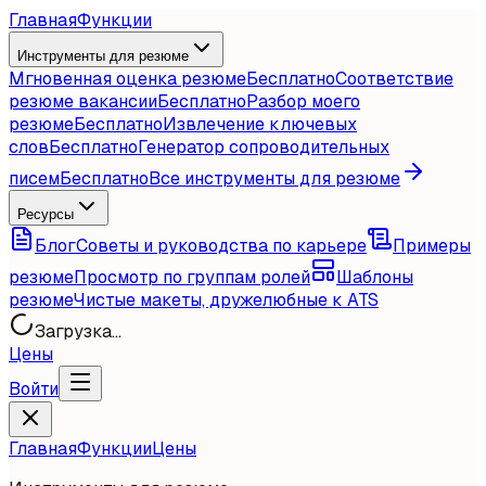
Главная
Функции
Инструменты для резюме
Мгновенная оценка резюме
Бесплатно
Соответствие
резюме вакансии
Бесплатно
Разбор моего
резюме
Бесплатно
Извлечение ключевых
слов
Бесплатно
Генератор сопроводительных
писем
Бесплатно
Все инструменты для резюме
Ресурсы
Блог
Советы и руководства по карьере
Примеры
резюме
Просмотр по группам ролей
Шаблоны
резюме
Чистые макеты, дружелюбные к ATS
Загрузка...
Цены
Войти
Главная
Функции
Цены