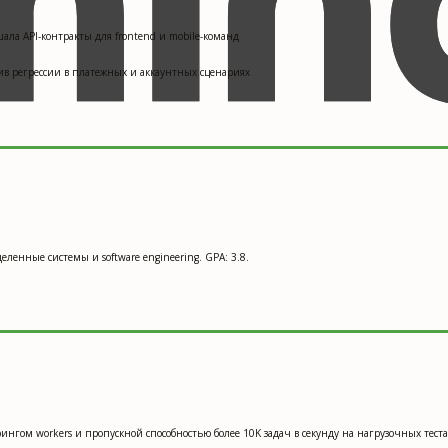
шала API-контракты для frontend и mobile-команд
зив регрессии в платежных и аккаунтных сценариях
ленные системы и software engineering. GPA: 3.8.
рингом workers и пропускной способностью более 10K задач в секунду на нагрузочных теста