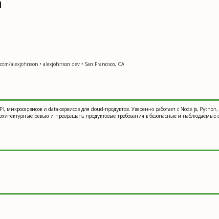
а
com/alexjohnson • alexjohnson.dev • San Francisco, CA
микросервисов и data-сервисов для cloud-продуктов. Уверенно работает с Node.js, Python, G
ь архитектурные ревью и превращать продуктовые требования в безопасные и наблюдаемые 