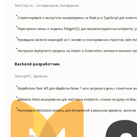
TechCorp Inc., Сан-Франциско, Калифорния
•
Спроектировала и выпустила микросервисы на Node.js и TypeScript для клиент
•
Перестроила схемы и индексы PostgreSQL для высоконагруженных endpoints,
•
Руководила backend-командой из 5 человек в планировании спринтов, code rev
•
Настроила deployment-процессы на Docker и Kubernetes с автоматическими пр
Backend-разработчик
StartupXYZ, Удаленно
•
Разработала Flask API для обработки более 1 млн запросов в день с понятным v
•
Добавила Redis-кеширование для read-heavy endpoints, снизив нагрузку на баз
•
Реализовала WebSocket-сервисы для обновлений в реальном времени, включая r
Младший Backend-разработчик
DevSolutions, Остин, Техас