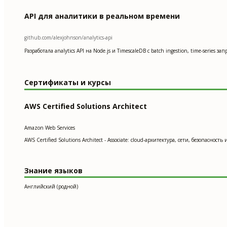
API для аналитики в реальном времени
github.com/alexjohnson/analytics-api
Разработала analytics API на Node.js и TimescaleDB с batch ingestion, time-seri
Сертификаты и курсы
AWS Certified Solutions Architect
Amazon Web Services
AWS Certified Solutions Architect - Associate: cloud-архитектура, сети, безопаснос
Знание языков
Английский (родной)