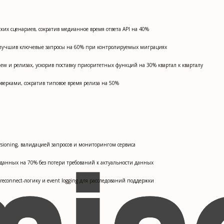
ских сценариев, сократив медианное время ответа API на 40%
 улучшив ключевые запросы на 60% при контролируемых миграциях
iew и релизах, ускорив поставку приоритетных функций на 30% квартал к кварталу
оверками, сократив типовое время релиза на 50%
ersioning, валидацией запросов и мониторингом сервиса
у данных на 70% без потери требований к актуальности данных
econnect-логику и event logging для расследований поддержки