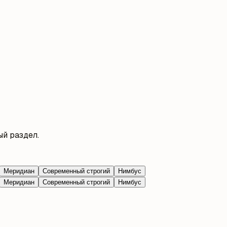
й раздел.
Меридиан
Современный строгий
Нимбус
Меридиан
Современный строгий
Нимбус