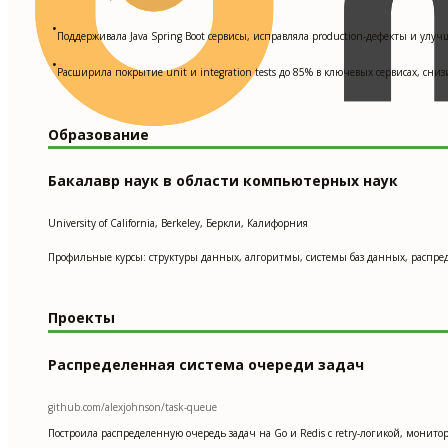
•
Поддерживала Java Spring Boot сервисы, исправляла production-дефекты и улуч
•
Расширила покрытие unit и integration tests до 85% в ключевых сервисах, сни
Образование
Бакалавр наук в области компьютерных наук
University of California, Berkeley, Беркли, Калифорния
Профильные курсы: структуры данных, алгоритмы, системы баз данных, распреде
Проекты
Распределенная система очереди задач
github.com/alexjohnson/task-queue
Построила распределенную очередь задач на Go и Redis с retry-логикой, монито