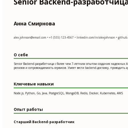
Senior Backend-разработчиц
Анна Смирнова
alex.johnson@email.com
• +1 (555) 123-4567 • linkedin.com/in/alexjohnson • github.
О себе
Senior Backend-разработчица с более чем 7-летним опытом создания надежных API, 
релизов и сопровождаемость сервисов. Умеет вести backend-доставку, проводит
Ключевые навыки
Node.js, Python, Go, Java, PostgreSQL, MongoDB, Redis, Docker, Kubernetes, AWS
Опыт работы
Старший Backend-разработчик