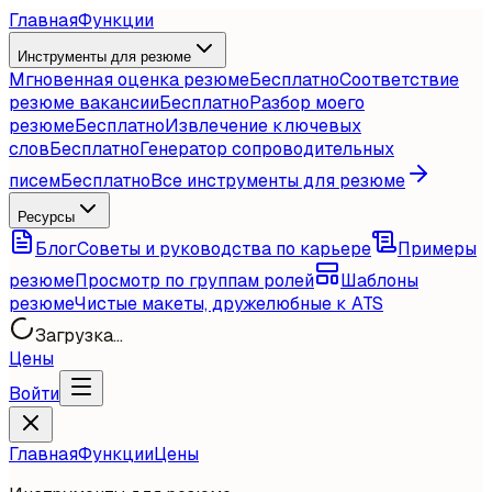
Главная
Функции
Инструменты для резюме
Мгновенная оценка резюме
Бесплатно
Соответствие
резюме вакансии
Бесплатно
Разбор моего
резюме
Бесплатно
Извлечение ключевых
слов
Бесплатно
Генератор сопроводительных
писем
Бесплатно
Все инструменты для резюме
Ресурсы
Блог
Советы и руководства по карьере
Примеры
резюме
Просмотр по группам ролей
Шаблоны
резюме
Чистые макеты, дружелюбные к ATS
Загрузка...
Цены
Войти
Главная
Функции
Цены