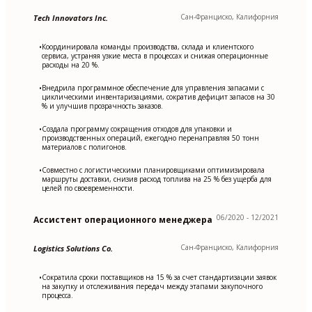
Сан-Франциско, Калифорния
Tech Innovators Inc.
Координировала команды производства, склада и клиентского
•
сервиса, устраняя узкие места в процессах и снижая операционные
расходы на 20 %.
Внедрила программное обеспечение для управления запасами с
•
циклическими инвентаризациями, сократив дефицит запасов на 30
% и улучшив прозрачность заказов.
Создала программу сокращения отходов для упаковки и
•
производственных операций, ежегодно перенаправляя 50 тонн
материалов с полигонов.
Совместно с логистическими планировщиками оптимизировала
•
маршруты доставки, снизив расход топлива на 25 % без ущерба для
целей по своевременности.
06/2020 - 12/2021
Ассистент операционного менеджера
Сан-Франциско, Калифорния
Logistics Solutions Co.
Сократила сроки поставщиков на 15 % за счет стандартизации заявок
•
на закупку и отслеживания передач между этапами закупочного
процесса.