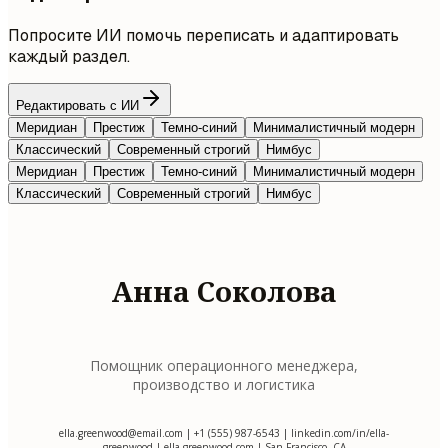
Попросите ИИ помочь переписать и адаптировать
каждый раздел.
Редактировать с ИИ
Меридиан
Престиж
Темно-синий
Минималистичный модерн
Классический
Современный строгий
Нимбус
Меридиан
Престиж
Темно-синий
Минималистичный модерн
Классический
Современный строгий
Нимбус
Анна Соколова
Помощник операционного менеджера,
производство и логистика
ella.greenwood@email.com
| +1 (555) 987-6543 | linkedin.com/in/ella-
greenwood | ella-greenwood.com | San Francisco, CA