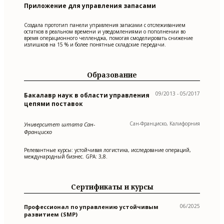
Приложение для управления запасами
Создала прототип панели управления запасами с отслеживанием
остатков в реальном времени и уведомлениями о пополнении во
время операционного челленджа, помогая смоделировать снижение
излишков на 15 % и более понятные складские передачи.
Образование
09/2013 - 05/2017
Бакалавр наук в области управления
цепями поставок
Сан-Франциско, Калифорния
Университет штата Сан-
Франциско
Релевантные курсы: устойчивая логистика, исследование операций,
международный бизнес. GPA: 3,8.
Сертификаты и курсы
06/2025
Профессионал по управлению устойчивым
развитием (SMP)