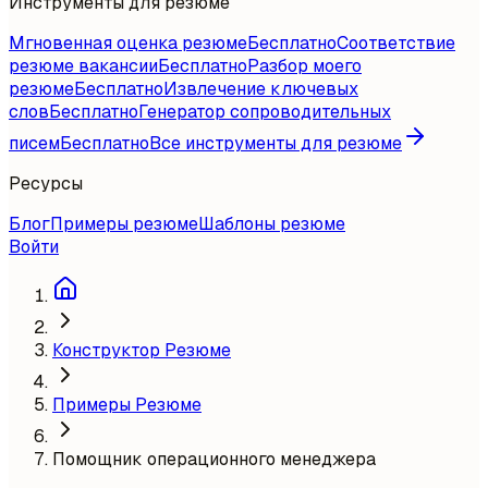
Инструменты для резюме
Мгновенная оценка резюме
Бесплатно
Соответствие
резюме вакансии
Бесплатно
Разбор моего
резюме
Бесплатно
Извлечение ключевых
слов
Бесплатно
Генератор сопроводительных
писем
Бесплатно
Все инструменты для резюме
Ресурсы
Блог
Примеры резюме
Шаблоны резюме
Войти
Конструктор Резюме
Примеры Резюме
Помощник операционного менеджера