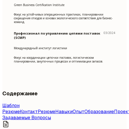
Green Business Certification Institute
Фокус на устойчивых операционных практиках, планировании
сокращения отходов и основах экологического соответствия для бизнес-
команд.
03/2024
Профессионал по управлению цепями поставок
(SCMP)
Международный институт логистики
Фокус на координации цепочки поставок, логистическом
планировании, закупочных процессах и оптимизации запасов.
Содержание
Шаблон
Резюме
Контакт
Резюме
Навыки
Опыт
Образование
Проек
Задаваемые Вопросы