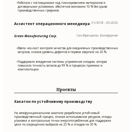
Работала с поставщиками над планированием материалов и
•
договорными условиями, обеспечив экономию 10 % без срыва
производственных графиков.
01/2018 - 05/2020
Ассистент операционного менеджера
Сан-Франциско, Калифорния
Green Manufacturing Corp.
Ввела чек-лист контроля качества для ежедневных производственных
•
запусков, снизив уровень дефектов в первом квартале на 20 %.
Поддержала внедрение системы управления складом, которая
•
повысила точность запасов до 99 % в процессах приемки и
комплектации.
Проекты
Хакатон по устойчивому производству
На межфункциональном хакатоне разработала устойчивый
производственный процесс, описав использование ресурсов, отходы
упаковки и контрольные точки энергопотребления для поддержки
цели по сокращению выбросов на 25 % и отходов на 30 %.