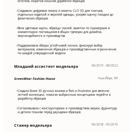
остатков, сократив лишние доработки образцов.
Создавала цифровые лекала и макеты CLO 3D для платьев,
•
отдельных изделий и верхней одежды, ускоряя оценку посадки до
физических образцов.
Вела цветовые карты, образцы тканей, заметки по примеркам и
•
комментарии поставщиков в общих трекерах для дизайна,
мерчандайзинга и производства.
Поддерживала обзоры устойчивой линии, фиксируя выбор
•
материалов, изменения образцов и производственные ограничения
по каждой утвержденной модели.
06/2019 - 08/2022
Младший ассистент модельера
Нью-Йорк, NY
GreenWear Fashion House
Создала более 30 ручных эскизов и flats в Illustrator для весенне-
•
летней коллекции, помогая выбранным концепциям перейти в
разработку образцов.
Согласовывала с конструкторами и производством мерки, фурнитуру
•
и детали пошива перед раундами образцов.
06/2018 - 05/2019
Стажер модельера