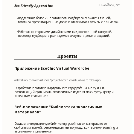
Нью-Йорк, NY
Eco-Friendly Apparel Inc.
Поддержала более 25 прототипов: подбирала варианты тканей,
•
готовила презентационные доски и отслеживала отзывы с примерок.
Работала со старшими дизайнерами над экологичной капсулой,
•
переводя мудборды в реализуемые силуэты и детали изделий.
Проекты
Приложение EcoChic Virtual Wardrobe
artstation.com/emartinez/project-ecochic-virtual-wardrobe-app
Разработала прототип виртуального гардероба на Unity и C#,
позволяющий сравнивать экологичные изделия по силуэту, цвету и
вариантам стилизации.
Веб-приложение "Библиотека экологичных
материалов"
Создала интерактивную библиотеку устойчивых материалов со
свойствами тканей, рекомендациями по уходу, критериями sourcing и
вариантами применения.