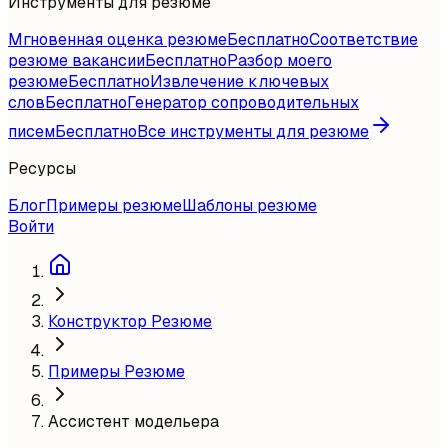
Инструменты для резюме
Мгновенная оценка резюме
Бесплатно
Соответствие
резюме вакансии
Бесплатно
Разбор моего
резюме
Бесплатно
Извлечение ключевых
слов
Бесплатно
Генератор сопроводительных
писем
Бесплатно
Все инструменты для резюме
Ресурсы
Блог
Примеры резюме
Шаблоны резюме
Войти
Конструктор Резюме
Примеры Резюме
Ассистент модельера