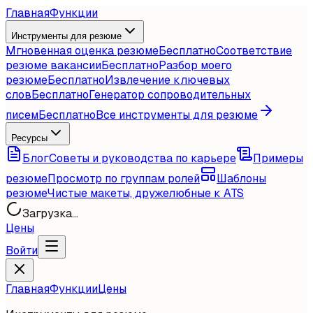
Главная
Функции
Инструменты для резюме
Мгновенная оценка резюме
Бесплатно
Соответствие
резюме вакансии
Бесплатно
Разбор моего
резюме
Бесплатно
Извлечение ключевых
слов
Бесплатно
Генератор сопроводительных
писем
Бесплатно
Все инструменты для резюме
Ресурсы
Блог
Советы и руководства по карьере
Примеры
резюме
Просмотр по группам ролей
Шаблоны
резюме
Чистые макеты, дружелюбные к ATS
Загрузка...
Цены
Войти
Главная
Функции
Цены