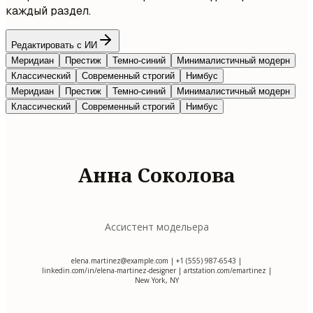
каждый раздел.
Редактировать с ИИ
Меридиан
Престиж
Темно-синий
Минималистичный модерн
Классический
Современный строгий
Нимбус
Меридиан
Престиж
Темно-синий
Минималистичный модерн
Классический
Современный строгий
Нимбус
Анна Соколова
Ассистент модельера
elena.martinez@example.com
| +1 (555) 987-6543 |
linkedin.com/in/elena-martinez-designer | artstation.com/emartinez |
New York, NY