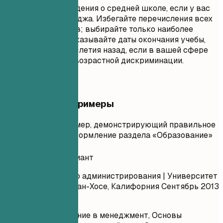
Не включайте сведения о средней школе, если у вас
есть диплом колледжа. Избегайте перечисления всех
пройденных курсов; выбирайте только наиболее
релевантные. Не указывайте даты окончания учебы,
полученные десятилетия назад, если в вашей сфере
существует риск возрастной дискриминации.
Практические примеры
Практический пример, демонстрирующий правильное
и неправильное оформление раздела «Образование»
Неудачный вариант
Бакалавр делового администрирования | Университет
штата Сан-Хосе | Сан-Хосе, Калифорния
Сентябрь 2013
– Май 2017
Курсы: Введение в менеджмент, Основы