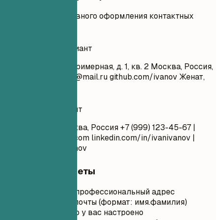
Примеры эффективного оформления контактных
данных.
Неудачный вариант
Иван Иванов ул. Примерная, д. 1, кв. 2 Москва, Россия,
123456
super_ivan@mail.ru
github.com/ivanov Женат,
25 лет
Удачный вариант
Иван Иванов Москва, Россия +7 (999) 123-45-67 |
ivan.ivanov@email.com
linkedin.com/in/ivanivanov |
github.com/ivanivanov
Короткие советы
Используйте профессиональный адрес
электронной почты (формат: имя.фамилия)
Убедитесь, что у вас настроено