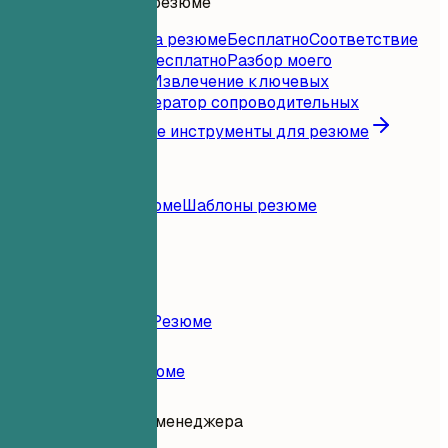
Инструменты для резюме
Мгновенная оценка резюме
Бесплатно
Соответствие
резюме вакансии
Бесплатно
Разбор моего
резюме
Бесплатно
Извлечение ключевых
слов
Бесплатно
Генератор сопроводительных
писем
Бесплатно
Все инструменты для резюме
Ресурсы
Блог
Примеры резюме
Шаблоны резюме
Войти
Конструктор Резюме
Примеры Резюме
Помощник IT-менеджера