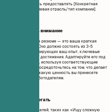
навыки]. Стремлюсь предоставлять [Конкретная
ценность] для [Целевая отрасль/тип компании].
На что обратить внимание
Профессиональное резюме — это ваша краткая
самопрезентация. Оно должно состоять из 3-5
предложений, суммирующих ваш опыт, ключевые
навыки и основные достижения. Адаптируйте его под
описание вакансии, используя соответствующие
ключевые слова. Сосредоточьтесь на том, что делает
вас уникальным, и какую ценность вы принесете
потенциальным работодателям.
Чего лучше избегать
Избегайте общих целей, таких как «Ищу сложную