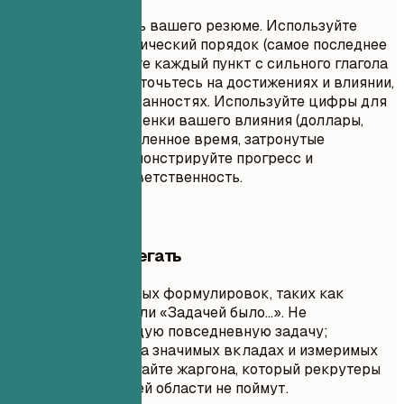
Это основная часть вашего резюме. Используйте
обратный хронологический порядок (самое последнее
сначала). Начинайте каждый пункт с сильного глагола
действия. Сосредоточьтесь на достижениях и влиянии,
а не просто на обязанностях. Используйте цифры для
количественной оценки вашего влияния (доллары,
проценты, сэкономленное время, затронутые
пользователи). Демонстрируйте прогресс и
возрастающую ответственность.
Чего лучше избегать
Избегайте пассивных формулировок, таких как
«Отвечал(а) за…» или «Задачей было…». Не
перечисляйте каждую повседневную задачу;
сосредоточьтесь на значимых вкладах и измеримых
результатах. Избегайте жаргона, который рекрутеры
за пределами вашей области не поймут.