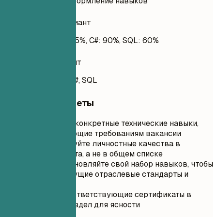
и неправильное оформление навыков
Неудачный вариант
AWS, Azure, Java: 75%, C#: 90%, SQL: 60%
Удачный вариант
AWS, Azure, Java, C#, SQL
Короткие советы
Перечислите конкретные технические навыки,
соответствующие требованиям вакансии
Приоритезируйте личностные качества в
описании опыта, а не в общем списке
Регулярно обновляйте свой набор навыков, чтобы
отражать текущие отраслевые стандарты и
тенденции
Включите соответствующие сертификаты в
отдельный раздел для ясности