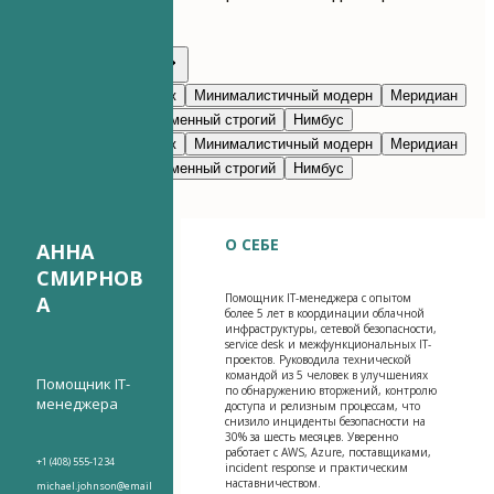
каждый раздел.
Редактировать с ИИ
Темно-синий
Престиж
Минималистичный модерн
Меридиан
Классический
Современный строгий
Нимбус
Темно-синий
Престиж
Минималистичный модерн
Меридиан
Классический
Современный строгий
Нимбус
О СЕБЕ
АННА
СМИРНОВ
Помощник IT-менеджера с опытом
А
более 5 лет в координации облачной
инфраструктуры, сетевой безопасности,
service desk и межфункциональных IT-
проектов. Руководила технической
командой из 5 человек в улучшениях
Помощник IT-
по обнаружению вторжений, контролю
менеджера
доступа и релизным процессам, что
снизило инциденты безопасности на
30% за шесть месяцев. Уверенно
работает с AWS, Azure, поставщиками,
+1 (408) 555-1234
incident response и практическим
наставничеством.
michael.johnson@email