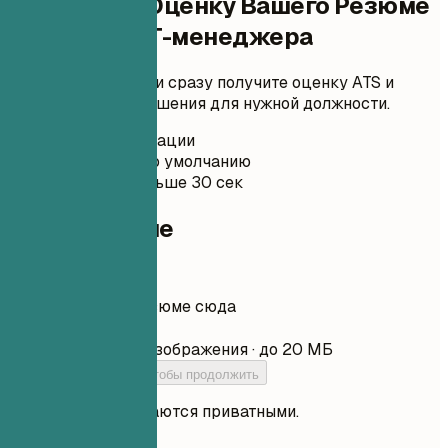
Проверьте Оценку Вашего Резюме
Помощник IT-менеджера
Загрузите резюме и сразу получите оценку ATS и
практические улучшения для нужной должности.
Без регистрации
Приватно по умолчанию
Обычно меньше 30 сек
Ваше резюме
Перетащите резюме сюда
Выбрать файл
PDF, DOCX, TXT и изображения · до 20 МБ
Добавьте резюме, чтобы продолжить
Ваши файлы остаются приватными.