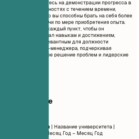
Сосредоточьтесь на демонстрации прогресса в
ваших обязанностях с течением времени,
показывая, что вы способны брать на себя более
сложные задачи по мере приобретения опыта.
Адаптируйте каждый пункт, чтобы он
соответствовал навыкам и достижениям,
наиболее релевантным для должности
Ассистента IT-менеджера, подчеркивая
стратегическое решение проблем и лидерские
качества.
05
Образование
Образование
Название степени
| Название университета |
Местоположение
Месяц Год – Месяц Год