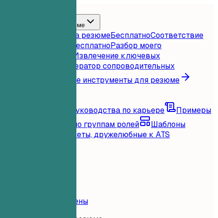
Главная
Функции
Инструменты для резюме
Мгновенная оценка резюме
Бесплатно
Соответствие
резюме вакансии
Бесплатно
Разбор моего
резюме
Бесплатно
Извлечение ключевых
слов
Бесплатно
Генератор сопроводительных
писем
Бесплатно
Все инструменты для резюме
Ресурсы
Блог
Советы и руководства по карьере
Примеры
резюме
Просмотр по группам ролей
Шаблоны
резюме
Чистые макеты, дружелюбные к ATS
Загрузка...
Цены
Войти
Главная
Функции
Цены