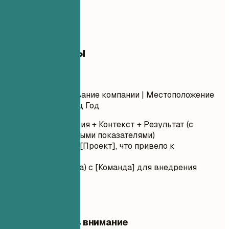
04
Опыт работы
Опыт работы
Должность
| Название компании | Местоположение
Месяц Год – Месяц Год
Глагол действия + Контекст + Результат (с
количественными показателями)
Руководил(а) [Проект], что привело к
[Результат]...
Сотрудничал(а) с [Команда] для внедрения
[Функция]...
На что обратить внимание