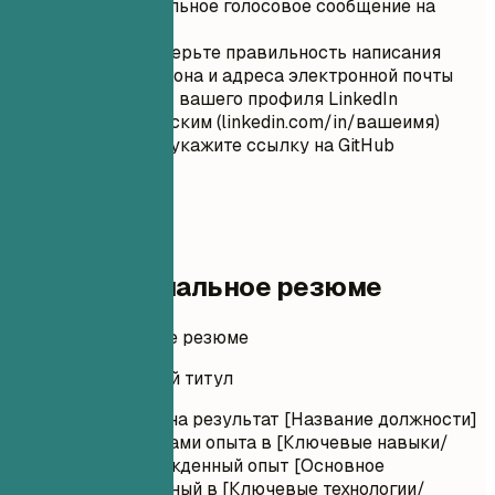
профессиональное голосовое сообщение на
телефоне
Дважды проверьте правильность написания
номера телефона и адреса электронной почты
Сделайте URL вашего профиля LinkedIn
пользовательским (linkedin.com/in/вашеимя)
Для IT-ролей укажите ссылку на GitHub
02
Профессиональное резюме
Профессиональное резюме
Профессиональный титул
Ориентированная на результат [Название должности]
с [Количество] годами опыта в [Ключевые навыки/
отрасли]. Подтвержденный опыт [Основное
достижение]. Опытный в [Ключевые технологии/