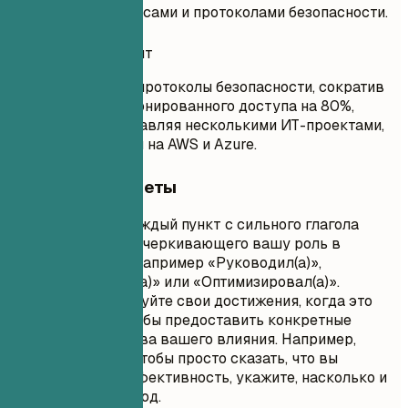
с облачными сервисами и протоколами безопасности.
Удачный вариант
Внедрил(а) новые протоколы безопасности, сократив
попытки несанкционированного доступа на 80%,
одновременно управляя несколькими ИТ-проектами,
ориентированными на AWS и Azure.
Короткие советы
Начинайте каждый пункт с сильного глагола
действия, подчеркивающего вашу роль в
достижении, например «Руководил(а)»,
«Разработал(а)» или «Оптимизировал(а)».
Квантифицируйте свои достижения, когда это
возможно, чтобы предоставить конкретные
доказательства вашего влияния. Например,
вместо того чтобы просто сказать, что вы
повысили эффективность, укажите, насколько и
за какой период.