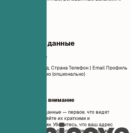
удобным для ATS.
01
Контактные данные
Контактные данные
Имя Фамилия Город, Страна Телефон | Email Профиль
LinkedIn | Портфолио (опционально)
На что обратить внимание
Ваши контактные данные — первое, что видят
рекрутеры. Сохраняйте их краткими и
профессиональными. Убедитесь, что ваш адрес
электронной почты профессионален (например,