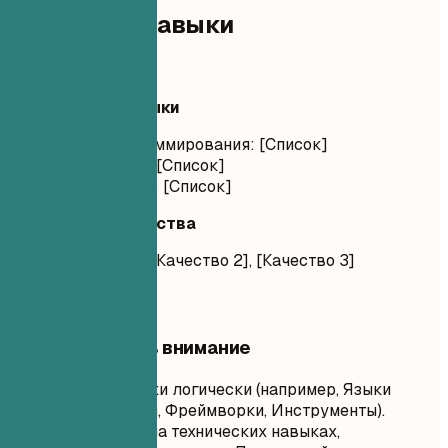
Ключевые навыки
Ключевые навыки
Технические навыки
Языки программирования: [Список]
Фреймворки: [Список]
Инструменты: [Список]
Личностные качества
[Качество 1], [Качество 2], [Качество 3]
На что обратить внимание
Группируйте навыки логически (например, Языки
программирования, Фреймворки, Инструменты).
Сосредоточьтесь на технических навыках,