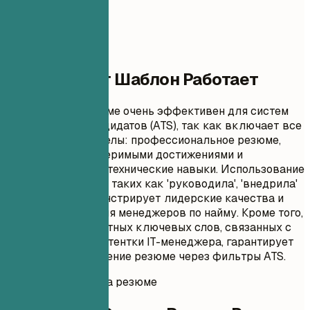
Почему Этот Шаблон Работает
Этот формат резюме очень эффективен для систем
отслеживания кандидатов (ATS), так как включает все
необходимые разделы: профессиональное резюме,
опыт работы с измеримыми достижениями и
соответствующие технические навыки. Использование
глаголов действия, таких как 'руководила', 'внедрила'
и 'улучшила', демонстрирует лидерские качества и
инициативность для менеджеров по найму. Кроме того,
включение конкретных ключевых слов, связанных с
должностью Ассистентки IT-менеджера, гарантирует
успешное прохождение резюме через фильтры ATS.
Мгновенная оценка резюме