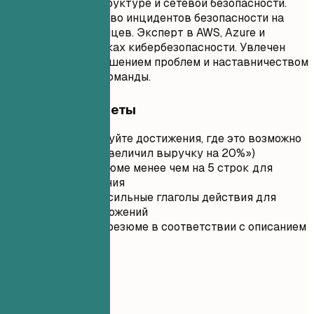
облачной инфраструктуре и сетевой безопасности.
Сократил количество инцидентов безопасности на
30% за шесть месяцев. Эксперт в AWS, Azure и
передовых практиках кибербезопасности. Увлечен
стратегическим решением проблем и наставничеством
младших членов команды.
Короткие советы
Квантифицируйте достижения, где это возможно
(например, «Увеличил выручку на 20%»)
Оставьте резюме менее чем на 5 строк для
удобства чтения
Используйте сильные глаголы действия для
начала предложений
Адаптируйте резюме в соответствии с описанием
вакансии
03