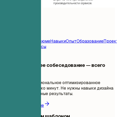
производительности сервисов.
Содержание
Шаблон
Резюме
Контакт
Резюме
Навыки
Опыт
Образование
Проек
Задаваемые Вопросы
Ваше следующее собеседование — всего
одно резюме
Создайте профессиональное оптимизированное
резюме за несколько минут. Не нужны навыки дизайна
—только проверенные результаты.
Создать моё резюме
Поделиться этим шаблоном