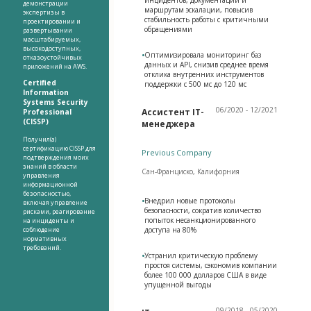
демонстрации
маршрутам эскалации, повысив
экспертизы в
стабильность работы с критичными
проектировании и
обращениями
развертывании
масштабируемых,
высокодоступных,
•
Оптимизировала мониторинг баз
отказоустойчивых
данных и API, снизив среднее время
приложений на AWS.
отклика внутренних инструментов
Certified
поддержки с 500 мс до 120 мс
Information
Systems Security
06/2020 - 12/2021
Ассистент IT-
Professional
(CISSP)
менеджера
Получил(а)
сертификацию CISSP для
Previous Company
подтверждения моих
знаний в области
Сан-Франциско, Калифорния
управления
информационной
безопасностью,
•
Внедрил новые протоколы
включая управление
безопасности, сократив количество
рисками, реагирование
попыток несанкционированного
на инциденты и
соблюдение
доступа на 80%
нормативных
требований.
•
Устранил критическую проблему
простоя системы, сэкономив компании
более 100 000 долларов США в виде
упущенной выгоды
09/2018 - 05/2020