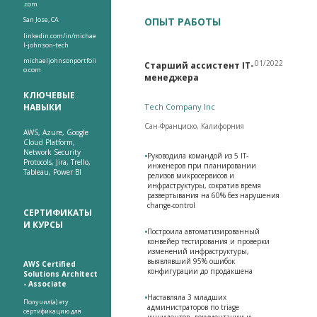
.com
San Jose, CA
ОПЫТ РАБОТЫ
linkedin.com/in/michae
l-johnson-tech
michaeljohnsonportfoli
01/2022
Старший ассистент IT-
o.com
менеджера
КЛЮЧЕВЫЕ
НАВЫКИ
Tech Company Inc
Сан-Франциско, Калифорния
AWS, Azure, Google
Cloud Platform,
Network Security
•
Руководила командой из 5 IT-
Protocols, Jira, Trello,
инженеров при планировании
Tableau, Power BI
релизов микросервисов и
инфраструктуры, сократив время
развертывания на 60% без нарушения
change-control
СЕРТИФИКАТЫ
И КУРСЫ
•
Построила автоматизированный
конвейер тестирования и проверки
изменений инфраструктуры,
выявлявший 95% ошибок
AWS Certified
конфигурации до продакшена
Solutions Architect
- Associate
•
Наставляла 3 младших
Получил(а) эту
администраторов по triage
сертификацию для
инцидентов, документации и