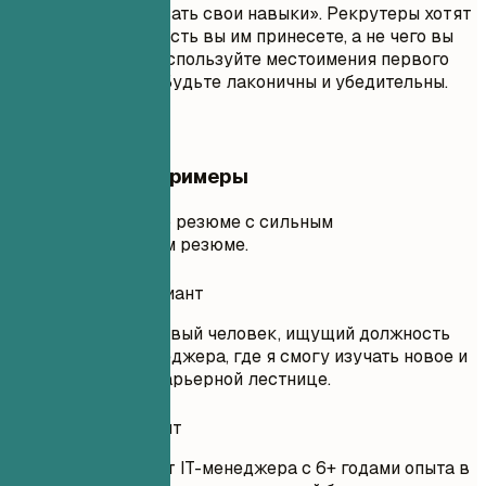
роль, чтобы развивать свои навыки». Рекрутеры хотят
знать, какую ценность вы им принесете, а не чего вы
хотите от них. Не используйте местоимения первого
лица (я, мне, мой). Будьте лаконичны и убедительны.
Практические примеры
Сравнение слабого резюме с сильным
профессиональным резюме.
Неудачный вариант
Цель: Я трудолюбивый человек, ищущий должность
ассистента IT-менеджера, где я смогу изучать новое и
продвигаться по карьерной лестнице.
Удачный вариант
Старший ассистент IT-менеджера с 6+ годами опыта в