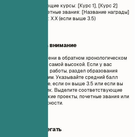
Соответствующие курсы: [Курс 1], [Курс 2]
Награды/Почетные звания: [Название награды]
Средний балл: X.X (если выше 3.5)
На что обратить внимание
Перечисляйте степени в обратном хронологическом
порядке, начиная с самой высокой. Если у вас
значительный опыт работы, раздел образования
должен быть кратким. Указывайте средний балл
только в том случае, если он выше 3.5 или если вы
недавний выпускник. Выделите соответствующие
курсы, академические проекты, почетные звания или
руководящие должности.
Чего лучше избегать