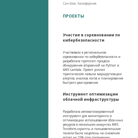
Сан-Хосе, Калифорния
ПРОЕКТЫ
Участие в соревновании по
кибербезопасности
Участвовала в региональном
соревновании по кибербезопасности и
разработала прототип процесса
обнаружения вторжений на Python и
AWS Lambda. Проект усилил
практические навыки маршрутизации
алертов, анализа логов и планирования
быстрого реагирования.
Инструмент оптимизации
облачной инфраструктуры
Разработала автоматизированный
инструмент для мониторинга и
оптимизации использования облачных
ресурсов в нескольких аккаунтах AWS.
Terraform-скрипты и пользовательские
панели были нацелены на снижение
затрат на 15% при сохранении