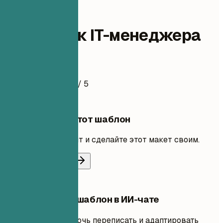
administrative
Помощник IT-менеджера
Пример резюме
4.5
/ 5
Использовать этот шаблон
Добавьте свой опыт и сделайте этот макет своим.
Использовать шаблон
Редактировать шаблон в ИИ-чате
Попросите ИИ помочь переписать и адаптировать