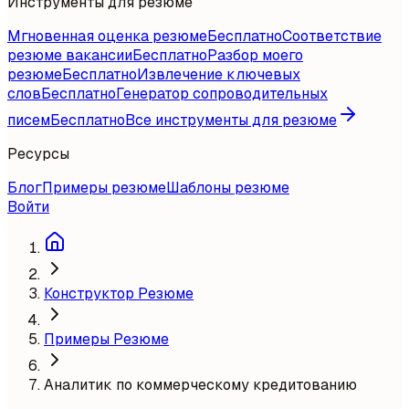
Инструменты для резюме
Мгновенная оценка резюме
Бесплатно
Соответствие
резюме вакансии
Бесплатно
Разбор моего
резюме
Бесплатно
Извлечение ключевых
слов
Бесплатно
Генератор сопроводительных
писем
Бесплатно
Все инструменты для резюме
Ресурсы
Блог
Примеры резюме
Шаблоны резюме
Войти
Конструктор Резюме
Примеры Резюме
Аналитик по коммерческому кредитованию