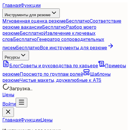
Главная
Функции
Инструменты для резюме
Мгновенная оценка резюме
Бесплатно
Соответствие
резюме вакансии
Бесплатно
Разбор моего
резюме
Бесплатно
Извлечение ключевых
слов
Бесплатно
Генератор сопроводительных
писем
Бесплатно
Все инструменты для резюме
Ресурсы
Блог
Советы и руководства по карьере
Примеры
резюме
Просмотр по группам ролей
Шаблоны
резюме
Чистые макеты, дружелюбные к ATS
Загрузка...
Цены
Войти
Главная
Функции
Цены