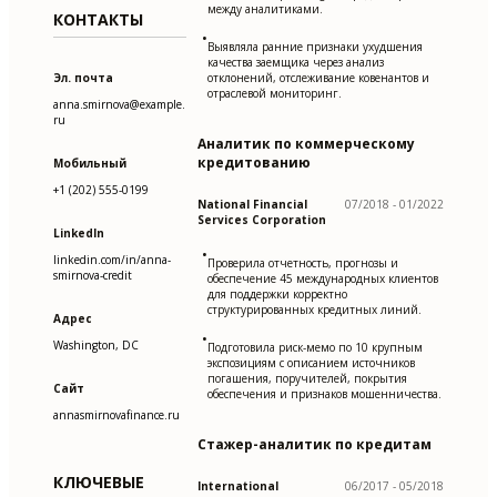
между аналитиками.
КОНТАКТЫ
•
Выявляла ранние признаки ухудшения
качества заемщика через анализ
Эл. почта
отклонений, отслеживание ковенантов и
отраслевой мониторинг.
anna.smirnova@example.
ru
Аналитик по коммерческому
кредитованию
Мобильный
+1 (202) 555-0199
National Financial
07/2018 - 01/2022
Services Corporation
LinkedIn
•
linkedin.com/in/anna-
Проверила отчетность, прогнозы и
smirnova-credit
обеспечение 45 международных клиентов
для поддержки корректно
структурированных кредитных линий.
Адрес
•
Washington, DC
Подготовила риск-мемо по 10 крупным
экспозициям с описанием источников
погашения, поручителей, покрытия
Сайт
обеспечения и признаков мошенничества.
annasmirnovafinance.ru
Стажер-аналитик по кредитам
КЛЮЧЕВЫЕ
International
06/2017 - 05/2018