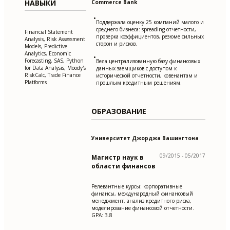
НАВЫКИ
Commerce Bank
•
Поддержала оценку 25 компаний малого и
среднего бизнеса: spreading отчетности,
Financial Statement
проверка коэффициентов, резюме сильных
Analysis, Risk Assessment
сторон и рисков.
Models, Predictive
Analytics, Economic
•
Forecasting, SAS, Python
Вела централизованную базу финансовых
for Data Analysis, Moody's
данных заемщиков с доступом к
RiskCalc, Trade Finance
исторической отчетности, ковенантам и
Platforms
прошлым кредитным решениям.
ОБРАЗОВАНИЕ
Университет Джорджа Вашингтона
09/2015 - 05/2017
Магистр наук в
области финансов
Релевантные курсы: корпоративные
финансы, международный финансовый
менеджмент, анализ кредитного риска,
моделирование финансовой отчетности.
GPA: 3.8