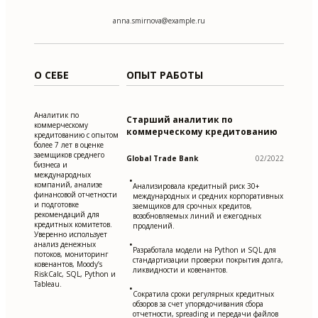
anna.smirnova@example.ru
О СЕБЕ
ОПЫТ РАБОТЫ
Аналитик по
Старший аналитик по
коммерческому
коммерческому кредитованию
кредитованию с опытом
более 7 лет в оценке
заемщиков среднего
Global Trade Bank
02/2022
бизнеса и
международных
•
компаний, анализе
Анализировала кредитный риск 30+
финансовой отчетности
международных и средних корпоративных
и подготовке
заемщиков для срочных кредитов,
рекомендаций для
возобновляемых линий и ежегодных
кредитных комитетов.
продлений.
Уверенно использует
•
анализ денежных
Разработала модели на Python и SQL для
потоков, мониторинг
стандартизации проверки покрытия долга,
ковенантов, Moody’s
ликвидности и ковенантов.
RiskCalc, SQL, Python и
Tableau.
•
Сократила сроки регулярных кредитных
обзоров за счет упорядочивания сбора
отчетности, spreading и передачи файлов