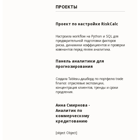
ПРОЕКТЫ
Проект по настройке RiskCalc
Настроила workflow на Python и SQL для
предварительной подготовки факторов
риска, динамики коэффициентов и проверки
ковенантов перед review аналитика.
Панель аналитики для
прогнозирования
Создала Tableau-дашборд по портфелю trade
finance: отраслевые экспозиции,
концентрация клиентов, тренды и сроки
продления.
Анна Смирнова -
Аналитик по
коммерческому
кредитованию
[object Object]