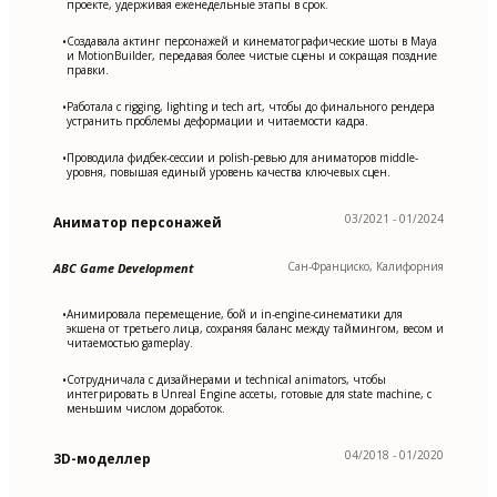
проекте, удерживая еженедельные этапы в срок.
Создавала актинг персонажей и кинематографические шоты в Maya
•
и MotionBuilder, передавая более чистые сцены и сокращая поздние
правки.
Работала с rigging, lighting и tech art, чтобы до финального рендера
•
устранить проблемы деформации и читаемости кадра.
Проводила фидбек-сессии и polish-ревью для аниматоров middle-
•
уровня, повышая единый уровень качества ключевых сцен.
03/2021 - 01/2024
Аниматор персонажей
Сан-Франциско, Калифорния
ABC Game Development
Анимировала перемещение, бой и in-engine-синематики для
•
экшена от третьего лица, сохраняя баланс между таймингом, весом и
читаемостью gameplay.
Сотрудничала с дизайнерами и technical animators, чтобы
•
интегрировать в Unreal Engine ассеты, готовые для state machine, с
меньшим числом доработок.
04/2018 - 01/2020
3D-моделлер