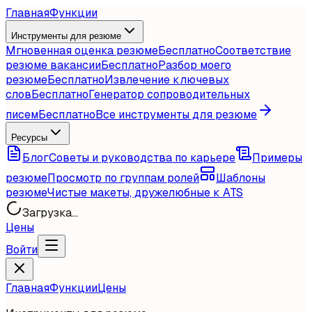
Главная
Функции
Инструменты для резюме
Мгновенная оценка резюме
Бесплатно
Соответствие
резюме вакансии
Бесплатно
Разбор моего
резюме
Бесплатно
Извлечение ключевых
слов
Бесплатно
Генератор сопроводительных
писем
Бесплатно
Все инструменты для резюме
Ресурсы
Блог
Советы и руководства по карьере
Примеры
резюме
Просмотр по группам ролей
Шаблоны
резюме
Чистые макеты, дружелюбные к ATS
Загрузка...
Цены
Войти
Главная
Функции
Цены