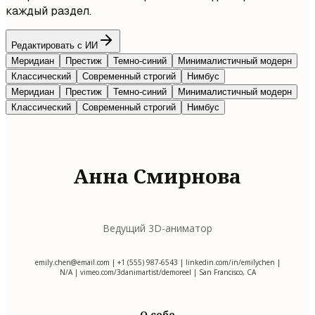
каждый раздел.
Редактировать с ИИ
Меридиан
Престиж
Темно-синий
Минималистичный модерн
Классический
Современный строгий
Нимбус
Меридиан
Престиж
Темно-синий
Минималистичный модерн
Классический
Современный строгий
Нимбус
Анна Смирнова
Ведущий 3D-аниматор
emily.chen@email.com
| +1 (555) 987-6543 | linkedin.com/in/emilychen |
N/A | vimeo.com/3danimartist/demoreel | San Francisco, CA
О себе