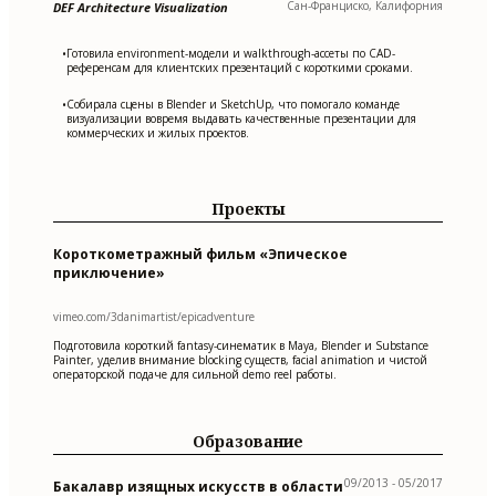
Сан-Франциско, Калифорния
DEF Architecture Visualization
Готовила environment-модели и walkthrough-ассеты по CAD-
•
референсам для клиентских презентаций с короткими сроками.
Собирала сцены в Blender и SketchUp, что помогало команде
•
визуализации вовремя выдавать качественные презентации для
коммерческих и жилых проектов.
Проекты
Короткометражный фильм «Эпическое
приключение»
vimeo.com/3danimartist/epicadventure
Подготовила короткий fantasy-синематик в Maya, Blender и Substance
Painter, уделив внимание blocking существ, facial animation и чистой
операторской подаче для сильной demo reel работы.
Образование
09/2013 - 05/2017
Бакалавр изящных искусств в области