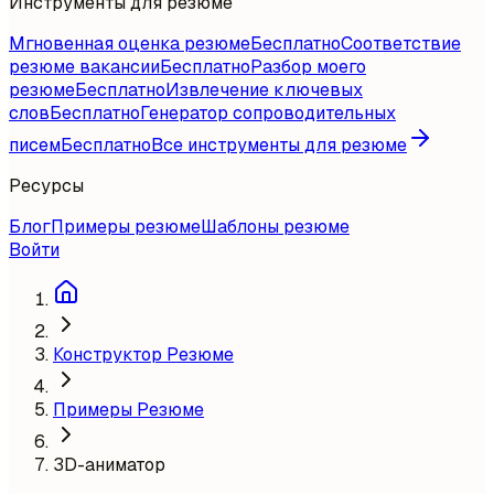
Инструменты для резюме
Мгновенная оценка резюме
Бесплатно
Соответствие
резюме вакансии
Бесплатно
Разбор моего
резюме
Бесплатно
Извлечение ключевых
слов
Бесплатно
Генератор сопроводительных
писем
Бесплатно
Все инструменты для резюме
Ресурсы
Блог
Примеры резюме
Шаблоны резюме
Войти
Конструктор Резюме
Примеры Резюме
3D-аниматор