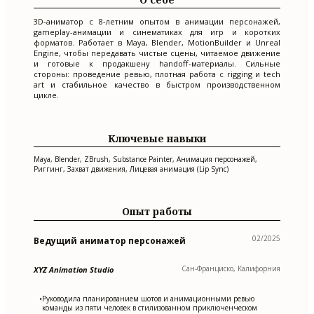
3D-аниматор с 8-летним опытом в анимации персонажей,
gameplay-анимации и синематиках для игр и коротких
форматов. Работает в Maya, Blender, MotionBuilder и Unreal
Engine, чтобы передавать чистые сцены, читаемое движение
и готовые к продакшену handoff-материалы. Сильные
стороны: проведение ревью, плотная работа с rigging и tech
art и стабильное качество в быстром производственном
цикле.
Ключевые навыки
Maya, Blender, ZBrush, Substance Painter, Анимация персонажей,
Риггинг, Захват движения, Лицевая анимация (Lip Sync)
Опыт работы
02/2025
Ведущий аниматор персонажей
Сан-Франциско, Калифорния
XYZ Animation Studio
Руководила планированием шотов и анимационными ревью
•
команды из пяти человек в стилизованном приключенческом