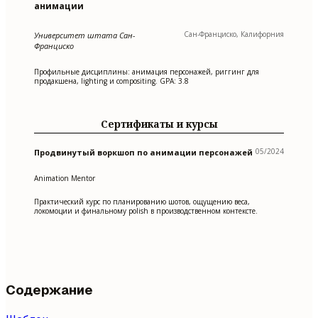
анимации
Сан-Франциско, Калифорния
Университет штата Сан-
Франциско
Профильные дисциплины: анимация персонажей, риггинг для
продакшена, lighting и compositing. GPA: 3.8
Сертификаты и курсы
05/2024
Продвинутый воркшоп по анимации персонажей
Animation Mentor
Практический курс по планированию шотов, ощущению веса,
локомоции и финальному polish в производственном контексте.
Содержание