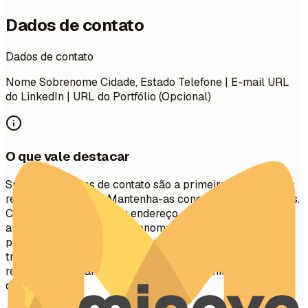
Dados de contato
Dados de contato
Nome Sobrenome Cidade, Estado Telefone | E-mail URL
do LinkedIn | URL do Portfólio (Opcional)
O que vale destacar
Suas informações de contato são a primeira seção que os
recrutadores veem. Mantenha-as concisas e profissionais.
Certifique-se de que seu endereço de e-mail seja
apropriado (ex:
nome.sobrenome@email.com
). Inclua seu
perfil do LinkedIn para uma visão abrangente de sua
trajetória profissional. Um portfólio ou site pessoal é
recomendado para funções criativas, técnicas ou de
design.