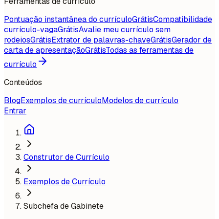
Ferramentas de currículo
Pontuação instantânea do currículo
Grátis
Compatibilidade
currículo-vaga
Grátis
Avalie meu currículo sem
rodeios
Grátis
Extrator de palavras-chave
Grátis
Gerador de
carta de apresentação
Grátis
Todas as ferramentas de
currículo
Conteúdos
Blog
Exemplos de currículo
Modelos de currículo
Entrar
Construtor de Currículo
Exemplos de Currículo
Subchefa de Gabinete