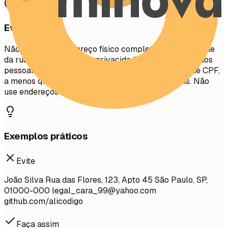
Evite isto
Não inclua seu endereço físico completo (número/nome
da rua) por questões de privacidade. Evite incluir dados
pessoais como estado civil, idade, foto ou número de CPF,
a menos que especificamente exigido em seu país. Não
use endereços de e-mail não profissionais.
Exemplos práticos
Evite
João Silva Rua das Flores, 123, Apto 45 São Paulo, SP,
01000-000
legal_cara_99@yahoo.com
github.com/alicodigo
Faça assim