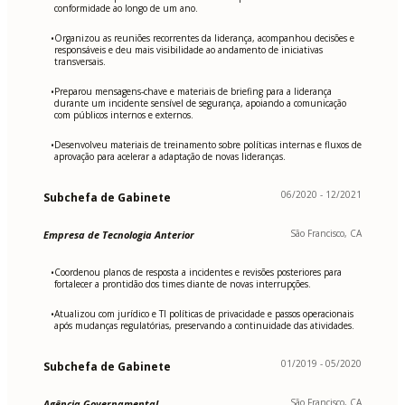
conformidade ao longo de um ano.
Organizou as reuniões recorrentes da liderança, acompanhou decisões e
•
responsáveis e deu mais visibilidade ao andamento de iniciativas
transversais.
Preparou mensagens-chave e materiais de briefing para a liderança
•
durante um incidente sensível de segurança, apoiando a comunicação
com públicos internos e externos.
Desenvolveu materiais de treinamento sobre políticas internas e fluxos de
•
aprovação para acelerar a adaptação de novas lideranças.
06/2020 - 12/2021
Subchefa de Gabinete
São Francisco, CA
Empresa de Tecnologia Anterior
Coordenou planos de resposta a incidentes e revisões posteriores para
•
fortalecer a prontidão dos times diante de novas interrupções.
Atualizou com jurídico e TI políticas de privacidade e passos operacionais
•
após mudanças regulatórias, preservando a continuidade das atividades.
01/2019 - 05/2020
Subchefa de Gabinete
São Francisco, CA
Agência Governamental