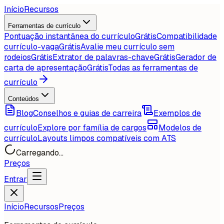
Início
Recursos
Ferramentas de currículo
Pontuação instantânea do currículo
Grátis
Compatibilidade
currículo-vaga
Grátis
Avalie meu currículo sem
rodeios
Grátis
Extrator de palavras-chave
Grátis
Gerador de
carta de apresentação
Grátis
Todas as ferramentas de
currículo
Conteúdos
Blog
Conselhos e guias de carreira
Exemplos de
currículo
Explore por família de cargos
Modelos de
currículo
Layouts limpos compatíveis com ATS
Carregando...
Preços
Entrar
Início
Recursos
Preços