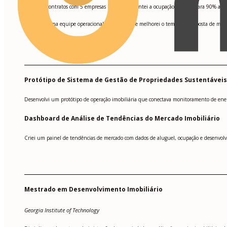
Fechei contratos com 5 empresas locais e aumentei a ocupação de 60% para 90% ao a
•
Liderei uma equipe operacional de 3 pessoas e melhorei o tempo de resposta de ma
•
Protótipo de Sistema de Gestão de Propriedades Sustentáveis
Desenvolvi um protótipo de operação imobiliária que conectava monitoramento de energi
Dashboard de Análise de Tendências do Mercado Imobiliário
Criei um painel de tendências de mercado com dados de aluguel, ocupação e desenvolvi
Mestrado em Desenvolvimento Imobiliário
Georgia Institute of Technology