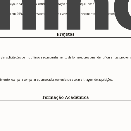
linhar layout das unidades, condições de locação e mix de inquilinos à demanda.
nutenção em 25% com ordens de serviço mais claras e acompanhamento de fornecedores.
Projetos
a, solicitações de inquilinos e acompanhamento de fornecedores para identificar antes problemas
mento local para comparar submercados comerciais e apoiar a triagem de aquisições.
Formação Acadêmica