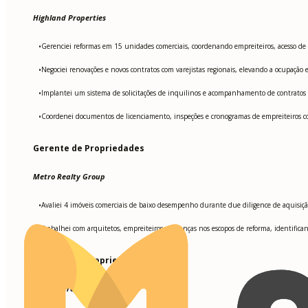
Highland Properties
Gerenciei reformas em 15 unidades comerciais, coordenando empreiteiros, acesso de
•
Negociei renovações e novos contratos com varejistas regionais, elevando a ocupação
•
Implantei um sistema de solicitações de inquilinos e acompanhamento de contrato
•
Coordenei documentos de licenciamento, inspeções e cronogramas de empreiteiros com
•
Gerente de Propriedades
Metro Realty Group
Avaliei 4 imóveis comerciais de baixo desempenho durante due diligence de aquisiçã
•
Trabalhei com arquitetos, empreiteiros e finanças nos escopos de reforma, identifi
•
Gerente de Propriedades
Capital Properties LLC