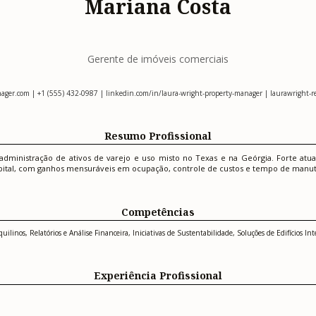
Mariana Costa
Gerente de imóveis comerciais
ager.com
| +1 (555) 432-0987 | linkedin.com/in/laura-wright-property-manager | laurawright-re
Resumo Profissional
dministração de ativos de varejo e uso misto no Texas e na Geórgia. Forte atua
pital, com ganhos mensuráveis em ocupação, controle de custos e tempo de manu
Competências
inos, Relatórios e Análise Financeira, Iniciativas de Sustentabilidade, Soluções de Edifícios In
Experiência Profissional