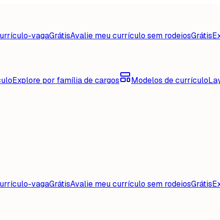
urrículo-vaga
Grátis
Avalie meu currículo sem rodeios
Grátis
Ex
culo
Explore por família de cargos
Modelos de currículo
La
urrículo-vaga
Grátis
Avalie meu currículo sem rodeios
Grátis
Ex