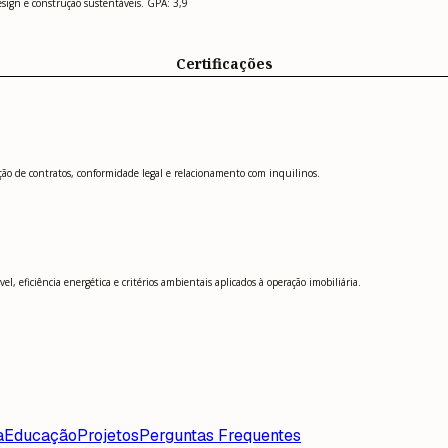
design e construção sustentáveis. GPA: 3,9
Certificações
ão de contratos, conformidade legal e relacionamento com inquilinos.
, eficiência energética e critérios ambientais aplicados à operação imobiliária.
a
Educação
Projetos
Perguntas Frequentes