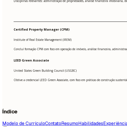
Disciplinas relevantes: administração de propriedades, análise financeira imobiliária, 
Certified Property Manager (CPM)
Institute of Real Estate Management (IREM)
Concluí formação CPM com foco em operação de imóveis, análise financeira, administraç
LEED Green Associate
United States Green Building Council (USGBC)
Obtive a credencial LEED Green Associate, com foco em práticas de construção sustentável
Índice
Modelo de Currículo
Contato
Resumo
Habilidades
Experiênci