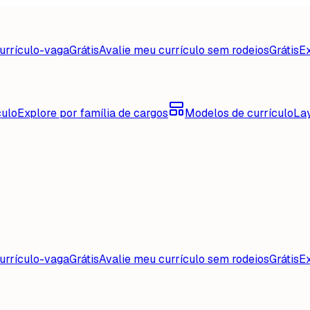
urrículo-vaga
Grátis
Avalie meu currículo sem rodeios
Grátis
Ex
culo
Explore por família de cargos
Modelos de currículo
La
urrículo-vaga
Grátis
Avalie meu currículo sem rodeios
Grátis
Ex