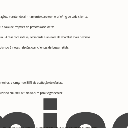
rações, mantendo alinhamento claro com o briefing de cada cliente.
 taxa de resposta de pessoas candidatas.
 54 dias com intake, scorecards e revisões de shortlist mais precisos.
iando 5 novas relações com clientes de busca retida.
anceiros, alcançando 85% de aceitação de ofertas.
zindo em 30% o time-to-hire para vagas senior.
localização e faixa salarial, aumentando em 20% as shortlists qualificadas.