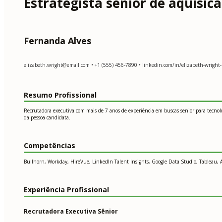
Estrategista senior de aquisic
Fernanda Alves
elizabeth.wright@email.com
• +1 (555) 456-7890 • linkedin.com/in/elizabeth-wright-r
Resumo Profissional
Recrutadora executiva com mais de 7 anos de experiência em buscas senior para tecnolog
da pessoa candidata.
Competências
Bullhorn, Workday, HireVue, LinkedIn Talent Insights, Google Data Studio, Tableau,
Experiência Profissional
Recrutadora Executiva Sênior