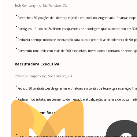
Tech Company Inc, São Francisco, CA
•
Preencheu 50 posições de liderança e gestão em produto, engenharia, finanças e ope
•
Configurou fluxos no Bullhorn e sequências de abordagem que aumentaram em 30% a
•
Reduziu o tempo médio de contratação para buscas prioritárias de liderança de 90 para
•
Construiu uma rede com mais de 200 executivos, investidores e contatos do setor, apo
Recrutadora Executiva
Previous Company Inc, São Francisco, CA
•
Fechou 30 contratacoes de gerentes e diretores em contas de tecnologia e serviços fin
•
Redesenhou intake, mapeamento de mercado e atualizações semanais de busca, redu
Especialista em Recrutamento
Industry Leader Corp, São Francisco, CA
•
Criou uma base pesquisavel de talentos passivos segmentada por função, senioridade, 