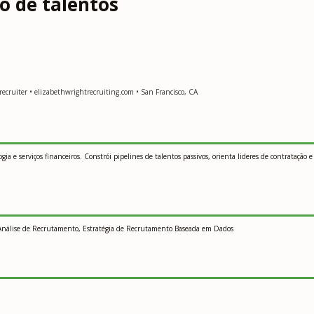
ao de talentos
ecruiter • elizabethwrightrecruiting.com • San Francisco, CA
ia e serviços financeiros. Constrói pipelines de talentos passivos, orienta lideres de contratação
 Análise de Recrutamento, Estratégia de Recrutamento Baseada em Dados