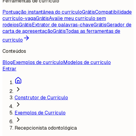
Ferramentas de currículo
Pontuação instantânea do currículo
Grátis
Compatibilidade
currículo-vaga
Grátis
Avalie meu currículo sem
rodeios
Grátis
Extrator de palavras-chave
Grátis
Gerador de
carta de apresentação
Grátis
Todas as ferramentas de
currículo
Conteúdos
Blog
Exemplos de currículo
Modelos de currículo
Entrar
Construtor de Currículo
Exemplos de Currículo
Recepcionista odontológica