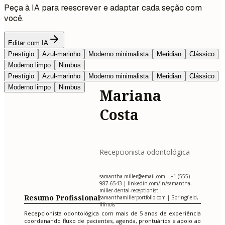
Peça à IA para reescrever e adaptar cada seção com
você.
Editar com IA
Prestígio
Azul-marinho
Moderno minimalista
Meridian
Clássico
Moderno limpo
Nimbus
Prestígio
Azul-marinho
Moderno minimalista
Meridian
Clássico
Moderno limpo
Nimbus
Mariana
Costa
Recepcionista odontológica
samantha.miller@email.com
| +1 (555)
987-6543 | linkedin.com/in/samantha-
miller-dental-receptionist |
Resumo Profissional
samanthamillerportfolio.com | Springfield,
Illinois
Recepcionista odontológica com mais de 5 anos de experiência
coordenando fluxo de pacientes, agenda, prontuários e apoio ao