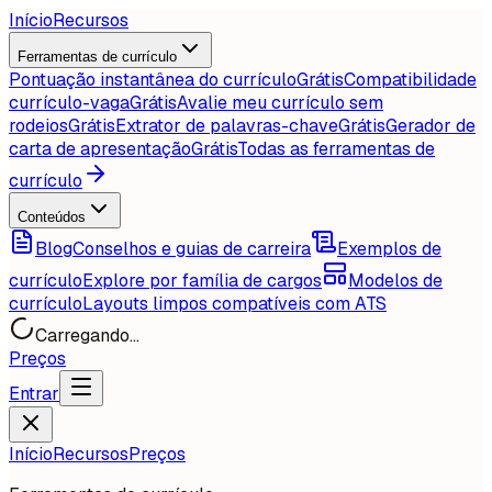
Início
Recursos
Ferramentas de currículo
Pontuação instantânea do currículo
Grátis
Compatibilidade
currículo-vaga
Grátis
Avalie meu currículo sem
rodeios
Grátis
Extrator de palavras-chave
Grátis
Gerador de
carta de apresentação
Grátis
Todas as ferramentas de
currículo
Conteúdos
Blog
Conselhos e guias de carreira
Exemplos de
currículo
Explore por família de cargos
Modelos de
currículo
Layouts limpos compatíveis com ATS
Carregando...
Preços
Entrar
Início
Recursos
Preços