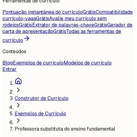
Ferramentas de currículo
Pontuação instantânea do currículo
Grátis
Compatibilidade
currículo-vaga
Grátis
Avalie meu currículo sem
rodeios
Grátis
Extrator de palavras-chave
Grátis
Gerador de
carta de apresentação
Grátis
Todas as ferramentas de
currículo
Conteúdos
Blog
Exemplos de currículo
Modelos de currículo
Entrar
Construtor de Currículo
Exemplos de Currículo
Professora substituta do ensino fundamental