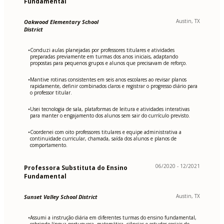
Fundamental
Austin, TX
Oakwood Elementary School
District
Conduzi aulas planejadas por professores titulares e atividades
•
preparadas previamente em turmas dos anos iniciais, adaptando
propostas para pequenos grupos e alunos que precisavam de reforço.
Mantive rotinas consistentes em seis anos escolares ao revisar planos
•
rapidamente, definir combinados claros e registrar o progresso diário para
o professor titular.
Usei tecnologia de sala, plataformas de leitura e atividades interativas
•
para manter o engajamento dos alunos sem sair do currículo previsto.
Coordenei com oito professores titulares e equipe administrativa a
•
continuidade curricular, chamada, saída dos alunos e planos de
comportamento.
06/2020 - 12/2021
Professora Substituta do Ensino
Fundamental
Austin, TX
Sunset Valley School District
Assumi a instrução diária em diferentes turmas do ensino fundamental,
•
cobrindo língua portuguesa, matemática, ciências e estudos sociais de