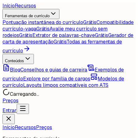
Início
Recursos
Ferramentas de currículo
Pontuação instantânea do currículo
Grátis
Compatibilidade
currículo-vaga
Grátis
Avalie meu currículo sem
rodeios
Grátis
Extrator de palavras-chave
Grátis
Gerador de
carta de apresentação
Grátis
Todas as ferramentas de
currículo
Conteúdos
Blog
Conselhos e guias de carreira
Exemplos de
currículo
Explore por família de cargos
Modelos de
currículo
Layouts limpos compatíveis com ATS
Carregando...
Preços
Entrar
Início
Recursos
Preços