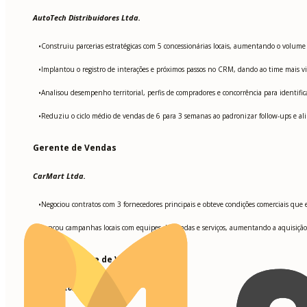
AutoTech Distribuidores Ltda.
Construiu parcerias estratégicas com 5 concessionárias locais, aumentando o volume
•
Implantou o registro de interações e próximos passos no CRM, dando ao time mais vi
•
Analisou desempenho territorial, perfis de compradores e concorrência para identific
•
Reduziu o ciclo médio de vendas de 6 para 3 semanas ao padronizar follow-ups e ali
•
Gerente de Vendas
CarMart Ltda.
Negociou contratos com 3 fornecedores principais e obteve condições comerciais q
•
Lançou campanhas locais com equipes de vendas e serviços, aumentando a aquisição
•
Representante de Vendas
Drive Motors Ltda.