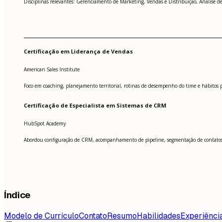
Disciplinas relevantes: Gerenciamento de Marketing, Vendas e Distribuição, Análise d
Certificação em Liderança de Vendas
American Sales Institute
Foco em coaching, planejamento territorial, rotinas de desempenho do time e hábitos p
Certificação de Especialista em Sistemas de CRM
HubSpot Academy
Abordou configuração de CRM, acompanhamento de pipeline, segmentação de contatos e
Índice
Modelo de Currículo
Contato
Resumo
Habilidades
Experiênci