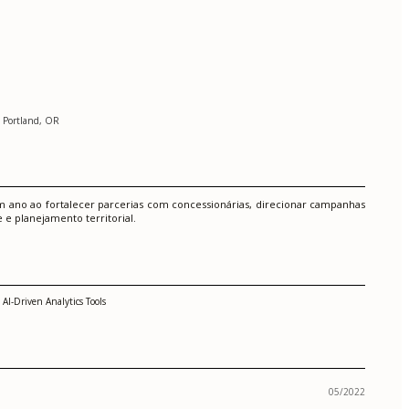
| Portland, OR
ano ao fortalecer parcerias com concessionárias, direcionar campanhas
e planejamento territorial.
AI-Driven Analytics Tools
05/2022