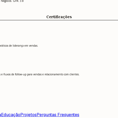
e Negócios. GPA: 3.8
Certificações
ráticos de liderança em vendas.
 fluxos de follow-up para vendas e relacionamento com clientes.
a
Educação
Projetos
Perguntas Frequentes