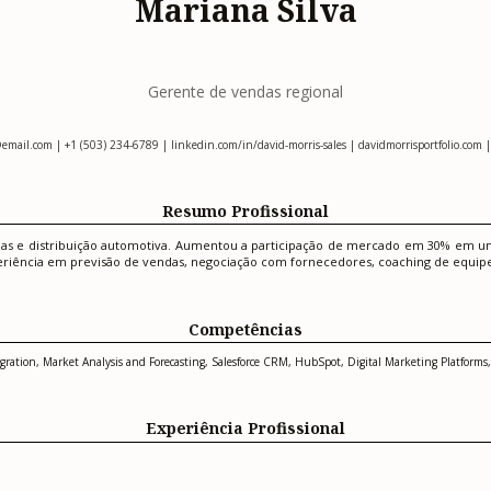
Mariana Silva
Gerente de vendas regional
@email.com
| +1 (503) 234-6789 | linkedin.com/in/david-morris-sales | davidmorrisportfolio.com 
Resumo Profissional
as e distribuição automotiva. Aumentou a participação de mercado em 30% em um 
periência em previsão de vendas, negociação com fornecedores, coaching de equipe 
Competências
tion, Market Analysis and Forecasting, Salesforce CRM, HubSpot, Digital Marketing Platforms, 
Experiência Profissional