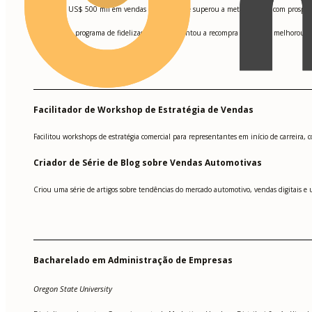
Atingiu US$ 500 mil em vendas em 6 meses e superou a meta em 25% com prospecç
•
Criou um programa de fidelização que aumentou a recompra em 15% e melhorou a re
•
Facilitador de Workshop de Estratégia de Vendas
Facilitou workshops de estratégia comercial para representantes em início de carreira
Criador de Série de Blog sobre Vendas Automotivas
Criou uma série de artigos sobre tendências do mercado automotivo, vendas digitais e 
Bacharelado em Administração de Empresas
Oregon State University