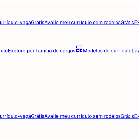
urrículo-vaga
Grátis
Avalie meu currículo sem rodeios
Grátis
Ex
culo
Explore por família de cargos
Modelos de currículo
La
urrículo-vaga
Grátis
Avalie meu currículo sem rodeios
Grátis
Ex