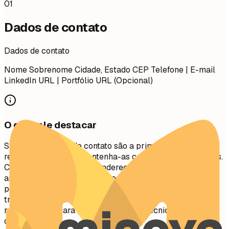
01
Dados de contato
Dados de contato
Nome Sobrenome Cidade, Estado CEP Telefone | E-mail
LinkedIn URL | Portfólio URL (Opcional)
O que vale destacar
Suas informações de contato são a primeira seção que os
recrutadores veem. Mantenha-as concisas e profissionais.
Certifique-se de que seu endereço de e-mail seja
apropriado (ex:
nome.sobrenome@gmail.com
). Inclua seu
perfil do LinkedIn para uma visão abrangente de sua
trajetória profissional. Um portfólio ou site pessoal é
recomendado para funções criativas, técnicas ou de
design.