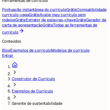
Ferramentas de currículo
Pontuação instantânea do currículo
Grátis
Compatibilidade
currículo-vaga
Grátis
Avalie meu currículo sem
rodeios
Grátis
Extrator de palavras-chave
Grátis
Gerador de
carta de apresentação
Grátis
Todas as ferramentas de
currículo
Conteúdos
Blog
Exemplos de currículo
Modelos de currículo
Entrar
Construtor de Currículo
Exemplos de Currículo
Gerente de sustentabilidade