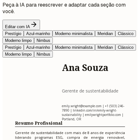
Peça à IA para reescrever e adaptar cada seção com
você.
Editar com IA
Prestígio
Azul-marinho
Moderno minimalista
Meridian
Clássico
Moderno limpo
Nimbus
Prestígio
Azul-marinho
Moderno minimalista
Meridian
Clássico
Moderno limpo
Nimbus
Ana Souza
Gerente de sustentabilidade
emily.wright@example.com
| +1 (503) 246-
7890 | linkedin.com/in/emily-wright-
sustainability | emilywrightportfolio.com |
Portland, OR
Resumo Profissional
Gerente de sustentabilidade com mais de 8 anos de experiência
liderando programas ESG, compra de energia renovável,