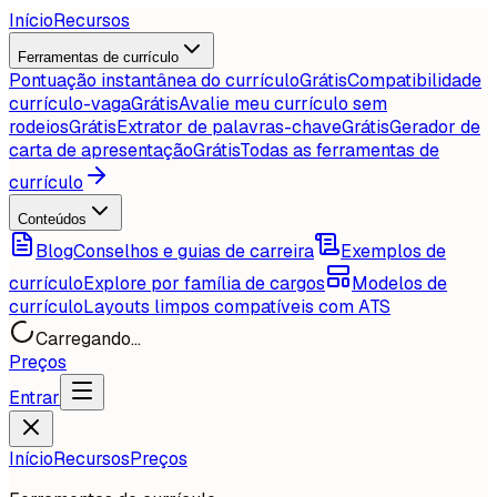
Início
Recursos
Ferramentas de currículo
Pontuação instantânea do currículo
Grátis
Compatibilidade
currículo-vaga
Grátis
Avalie meu currículo sem
rodeios
Grátis
Extrator de palavras-chave
Grátis
Gerador de
carta de apresentação
Grátis
Todas as ferramentas de
currículo
Conteúdos
Blog
Conselhos e guias de carreira
Exemplos de
currículo
Explore por família de cargos
Modelos de
currículo
Layouts limpos compatíveis com ATS
Carregando...
Preços
Entrar
Início
Recursos
Preços