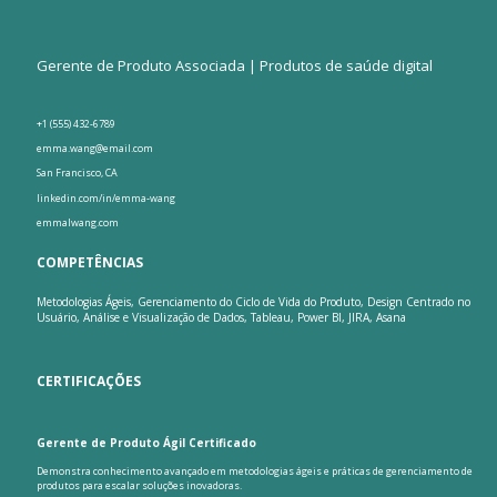
Gerente de Produto Associada | Produtos de saúde digital
+1 (555) 432-6789
emma.wang@email.com
San Francisco, CA
linkedin.com/in/emma-wang
emmalwang.com
COMPETÊNCIAS
Metodologias Ágeis, Gerenciamento do Ciclo de Vida do Produto, Design Centrado no
Usuário, Análise e Visualização de Dados, Tableau, Power BI, JIRA, Asana
CERTIFICAÇÕES
Gerente de Produto Ágil Certificado
Demonstra conhecimento avançado em metodologias ágeis e práticas de gerenciamento de
produtos para escalar soluções inovadoras.