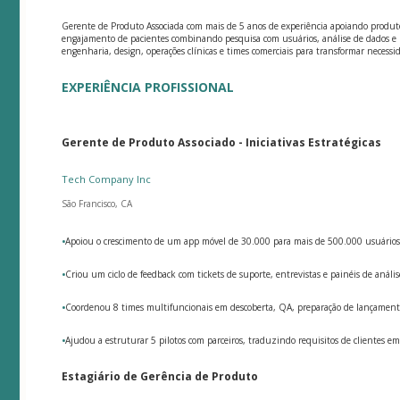
Gerente de Produto Associada com mais de 5 anos de experiência apoiando produto
engajamento de pacientes combinando pesquisa com usuários, análise de dados e m
engenharia, design, operações clínicas e times comerciais para transformar neces
EXPERIÊNCIA PROFISSIONAL
Gerente de Produto Associado - Iniciativas Estratégicas
Tech Company Inc
São Francisco, CA
•
Apoiou o crescimento de um app móvel de 30.000 para mais de 500.000 usuários at
•
Criou um ciclo de feedback com tickets de suporte, entrevistas e painéis de análi
•
Coordenou 8 times multifuncionais em descoberta, QA, preparação de lançament
•
Ajudou a estruturar 5 pilotos com parceiros, traduzindo requisitos de clientes 
Estagiário de Gerência de Produto