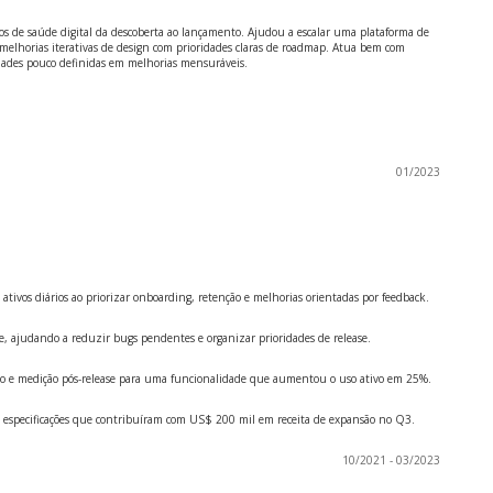
s de saúde digital da descoberta ao lançamento. Ajudou a escalar uma plataforma de
elhorias iterativas de design com prioridades claras de roadmap. Atua bem com
sidades pouco definidas em melhorias mensuráveis.
01/2023
ivos diários ao priorizar onboarding, retenção e melhorias orientadas por feedback.
se, ajudando a reduzir bugs pendentes e organizar prioridades de release.
o e medição pós-release para uma funcionalidade que aumentou o uso ativo em 25%.
em especificações que contribuíram com US$ 200 mil em receita de expansão no Q3.
10/2021 - 03/2023