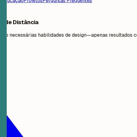
a
Educação
Projetos
Perguntas Frequentes
o de Distância
ão são necessárias habilidades de design—apenas resultados