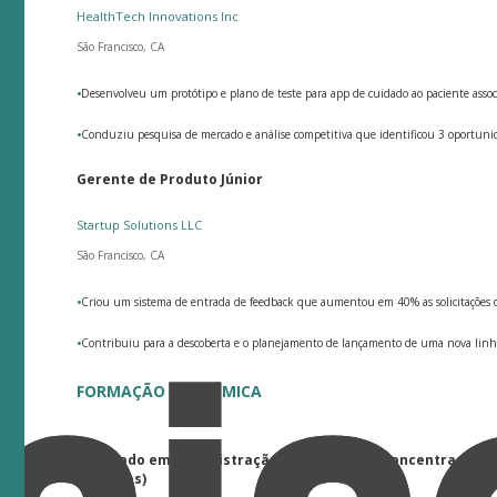
HealthTech Innovations Inc
São Francisco, CA
•
Desenvolveu um protótipo e plano de teste para app de cuidado ao paciente asso
•
Conduziu pesquisa de mercado e análise competitiva que identificou 3 oportunida
Gerente de Produto Júnior
Startup Solutions LLC
São Francisco, CA
•
Criou um sistema de entrada de feedback que aumentou em 40% as solicitações q
•
Contribuiu para a descoberta e o planejamento de lançamento de uma nova linh
FORMAÇÃO ACADÊMICA
Mestrado em Administração de Empresas (Concentração 
Produtos)