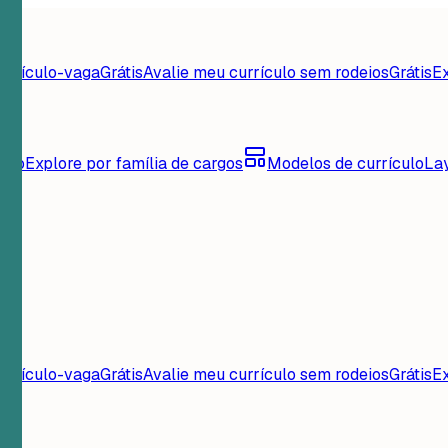
urrículo-vaga
Grátis
Avalie meu currículo sem rodeios
Grátis
Ex
culo
Explore por família de cargos
Modelos de currículo
La
urrículo-vaga
Grátis
Avalie meu currículo sem rodeios
Grátis
Ex