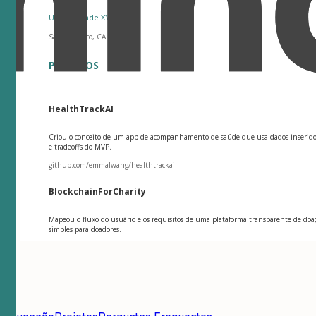
Universidade XYZ
San Francisco, CA
PROJETOS
HealthTrackAI
Criou o conceito de um app de acompanhamento de saúde que usa dados inseridos
e tradeoffs do MVP.
github.com/emmalwang/healthtrackai
BlockchainForCharity
Mapeou o fluxo do usuário e os requisitos de uma plataforma transparente de doaç
simples para doadores.