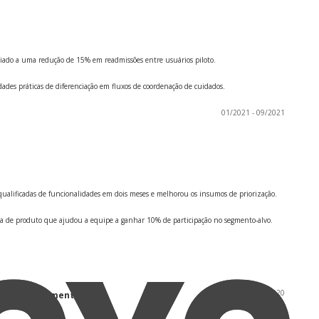
ciado a uma redução de 15% em readmissões entre usuários piloto.
des práticas de diferenciação em fluxos de coordenação de cuidados.
01/2021 - 09/2021
ualificadas de funcionalidades em dois meses e melhorou os insumos de priorização.
a de produto que ajudou a equipe a ganhar 10% de participação no segmento-alvo.
09/2018 - 05/2020
em Gerenciamento de