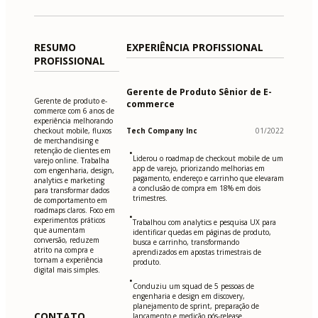
RESUMO
EXPERIÊNCIA PROFISSIONAL
PROFISSIONAL
Gerente de Produto Sênior de E-
Gerente de produto e-
commerce
commerce com 6 anos de
experiência melhorando
checkout mobile, fluxos
Tech Company Inc
01/2022
de merchandising e
retenção de clientes em
•
Liderou o roadmap de checkout mobile de um
varejo online. Trabalha
app de varejo, priorizando melhorias em
com engenharia, design,
pagamento, endereço e carrinho que elevaram
analytics e marketing
a conclusão de compra em 18% em dois
para transformar dados
trimestres.
de comportamento em
roadmaps claros. Foco em
•
experimentos práticos
Trabalhou com analytics e pesquisa UX para
que aumentam
identificar quedas em páginas de produto,
conversão, reduzem
busca e carrinho, transformando
atrito na compra e
aprendizados em apostas trimestrais de
tornam a experiência
produto.
digital mais simples.
•
Conduziu um squad de 5 pessoas de
engenharia e design em discovery,
planejamento de sprint, preparação de
CONTATO
lançamento e medição pós-release.