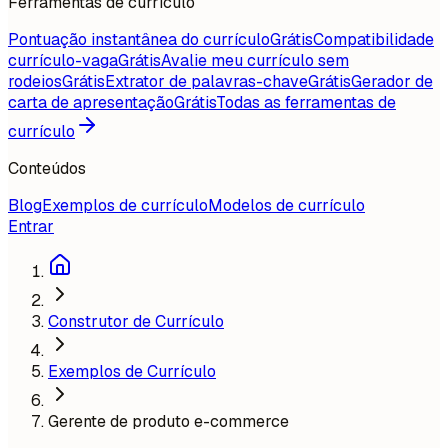
Ferramentas de currículo
Pontuação instantânea do currículo
Grátis
Compatibilidade
currículo-vaga
Grátis
Avalie meu currículo sem
rodeios
Grátis
Extrator de palavras-chave
Grátis
Gerador de
carta de apresentação
Grátis
Todas as ferramentas de
currículo
Conteúdos
Blog
Exemplos de currículo
Modelos de currículo
Entrar
Construtor de Currículo
Exemplos de Currículo
Gerente de produto e-commerce