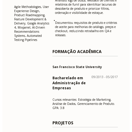
Analisou logs de busca, feedback de clientes e
relatórios de funil para identificar lacunas de
Agile Methodologies, User
descoberta de produto e priorizar filtros,
Experience Design,
ordenação e visibilidade de estoque.
Product Roadmapping,
Feature Development &
•
Documentou requisitos de produto e critérios
Delivery, Google Analytics
de aceite para melhorias de catálogo, preços e
4, Mixpanel, AI-Driven
checkout, reduzindo retrabalho em QA e
Recommendations
releases.
Systems, Automated
Testing Pipelines
FORMAÇÃO ACADÊMICA
San Francisco State University
09/2013 - 05/2017
Bacharelado em
Administração de
Empresas
Cursos relevantes: Estratégia de Marketing,
Análise de Dados, Gerenciamento de Produto.
GPA: 3.8
PROJETOS