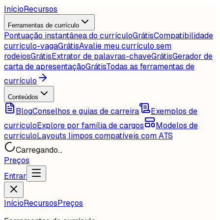
Início
Recursos
Ferramentas de currículo
Pontuação instantânea do currículo
Grátis
Compatibilidade
currículo-vaga
Grátis
Avalie meu currículo sem
rodeios
Grátis
Extrator de palavras-chave
Grátis
Gerador de
carta de apresentação
Grátis
Todas as ferramentas de
currículo
Conteúdos
Blog
Conselhos e guias de carreira
Exemplos de
currículo
Explore por família de cargos
Modelos de
currículo
Layouts limpos compatíveis com ATS
Carregando...
Preços
Entrar
Início
Recursos
Preços