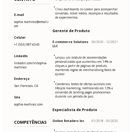
•
Criou dashboards no Looker para acompanhar
conversão, ticket médio, recompra e resultados
E-mail
de experimentos.
sophia.martinez@email.c
om
Gerente de Produto
Celular
E-commerce Solutions
06/2020 - 12/2021
+1 (555) 987-6543
LLC
•
LinkedIn
Lançou um módulo de recomendações
personalizadas que aumentou em 14% os
linkedin.com/in/sophia-
cliques a partir de páginas de produto,
martinez
mantendo regras de merchandising fáceis de
ajustar.
Endereço
•
Coordenou testes de ofertas sazonais com
San Francisco, CA
lifecycle marketing, melhorando em 12% a
conversão de landing pages promocionais
durante um período de pico.
Site
sophia-martinez.com
Especialista de Produto
Online Retailers Inc
01/2018 - 05/2020
COMPETÊNCIAS
•