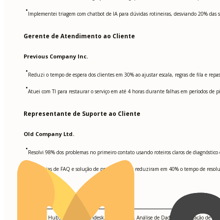
•
Implementei triagem com chatbot de IA para dúvidas rotineiras, desviando 20% das so
Gerente de Atendimento ao Cliente
Previous Company Inc.
•
Reduzi o tempo de espera dos clientes em 30% ao ajustar escala, regras de fila e rep
•
Atuei com TI para restaurar o serviço em até 4 horas durante falhas em períodos de pi
Representante de Suporte ao Cliente
Old Company Ltd.
•
Resolvi 98% dos problemas no primeiro contato usando roteiros claros de diagnósti
•
Criei guias de FAQ e solução de problemas que reduziram em 40% o tempo de resolu
Competências
Salesforce, HubSpot CRM, Zendesk, AI Chatbots, Análise de Dados, Otimização de Proce