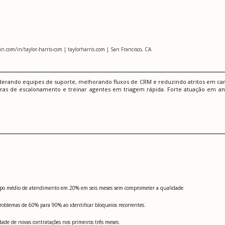
n.com/in/taylor-harris-csm | taylorharris.com | San Francisco, CA
derando equipes de suporte, melhorando fluxos de CRM e reduzindo atritos em ca
as de escalonamento e treinar agentes em triagem rápida. Forte atuação em aná
mpo médio de atendimento em 20% em seis meses sem comprometer a qualidade.
roblemas de 60% para 90% ao identificar bloqueios recorrentes.
de de novas contratações nos primeiros três meses.