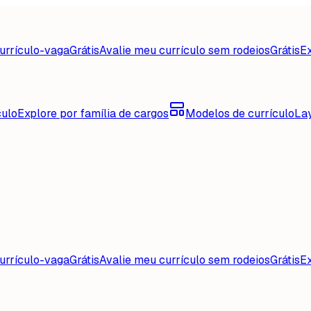
urrículo-vaga
Grátis
Avalie meu currículo sem rodeios
Grátis
Ex
culo
Explore por família de cargos
Modelos de currículo
La
urrículo-vaga
Grátis
Avalie meu currículo sem rodeios
Grátis
Ex