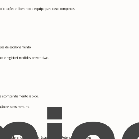
licitações e liberando a equipe para casos complexos.
asses de escalonamento.
co e registrei medidas preventivas.
co e acompanhamento rápido.
ção de casos comuns.
ssos, Liderança de Equipe, Estratégias de Retenção de Clientes