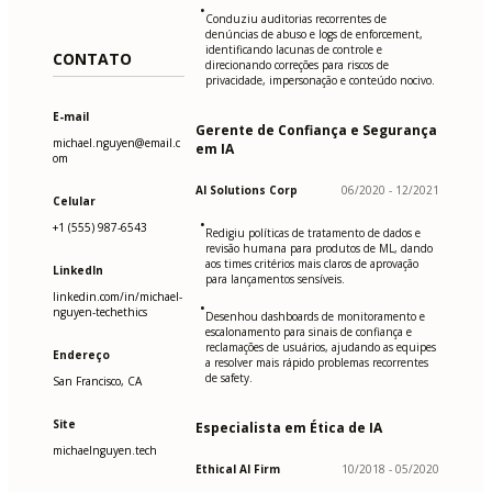
•
Conduziu auditorias recorrentes de
denúncias de abuso e logs de enforcement,
identificando lacunas de controle e
CONTATO
direcionando correções para riscos de
privacidade, impersonação e conteúdo nocivo.
E-mail
Gerente de Confiança e Segurança
michael.nguyen@email.c
em IA
om
AI Solutions Corp
06/2020 - 12/2021
Celular
•
+1 (555) 987-6543
Redigiu políticas de tratamento de dados e
revisão humana para produtos de ML, dando
aos times critérios mais claros de aprovação
LinkedIn
para lançamentos sensíveis.
linkedin.com/in/michael-
•
nguyen-techethics
Desenhou dashboards de monitoramento e
escalonamento para sinais de confiança e
reclamações de usuários, ajudando as equipes
Endereço
a resolver mais rápido problemas recorrentes
de safety.
San Francisco, CA
Site
Especialista em Ética de IA
michaelnguyen.tech
Ethical AI Firm
10/2018 - 05/2020