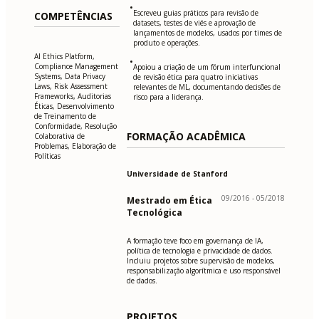
•
Escreveu guias práticos para revisão de
COMPETÊNCIAS
datasets, testes de viés e aprovação de
lançamentos de modelos, usados por times de
produto e operações.
AI Ethics Platform,
•
Compliance Management
Apoiou a criação de um fórum interfuncional
Systems, Data Privacy
de revisão ética para quatro iniciativas
Laws, Risk Assessment
relevantes de ML, documentando decisões de
Frameworks, Auditorias
risco para a liderança.
Éticas, Desenvolvimento
de Treinamento de
Conformidade, Resolução
FORMAÇÃO ACADÊMICA
Colaborativa de
Problemas, Elaboração de
Políticas
Universidade de Stanford
09/2016 - 05/2018
Mestrado em Ética
Tecnológica
A formação teve foco em governança de IA,
política de tecnologia e privacidade de dados.
Incluiu projetos sobre supervisão de modelos,
responsabilização algorítmica e uso responsável
de dados.
PROJETOS