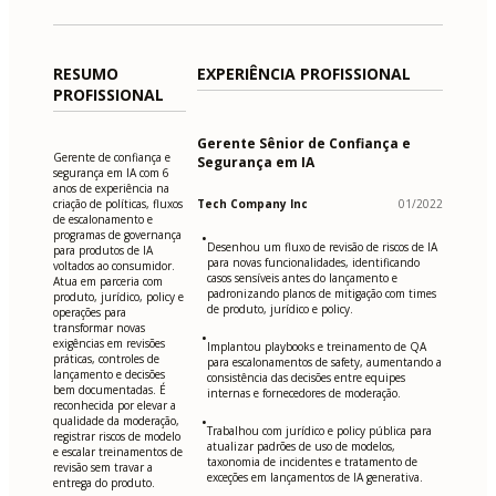
RESUMO
EXPERIÊNCIA PROFISSIONAL
PROFISSIONAL
Gerente Sênior de Confiança e
Gerente de confiança e
Segurança em IA
segurança em IA com 6
anos de experiência na
criação de políticas, fluxos
Tech Company Inc
01/2022
de escalonamento e
programas de governança
•
Desenhou um fluxo de revisão de riscos de IA
para produtos de IA
para novas funcionalidades, identificando
voltados ao consumidor.
casos sensíveis antes do lançamento e
Atua em parceria com
padronizando planos de mitigação com times
produto, jurídico, policy e
de produto, jurídico e policy.
operações para
transformar novas
•
exigências em revisões
Implantou playbooks e treinamento de QA
práticas, controles de
para escalonamentos de safety, aumentando a
lançamento e decisões
consistência das decisões entre equipes
bem documentadas. É
internas e fornecedores de moderação.
reconhecida por elevar a
qualidade da moderação,
•
Trabalhou com jurídico e policy pública para
registrar riscos de modelo
atualizar padrões de uso de modelos,
e escalar treinamentos de
taxonomia de incidentes e tratamento de
revisão sem travar a
exceções em lançamentos de IA generativa.
entrega do produto.