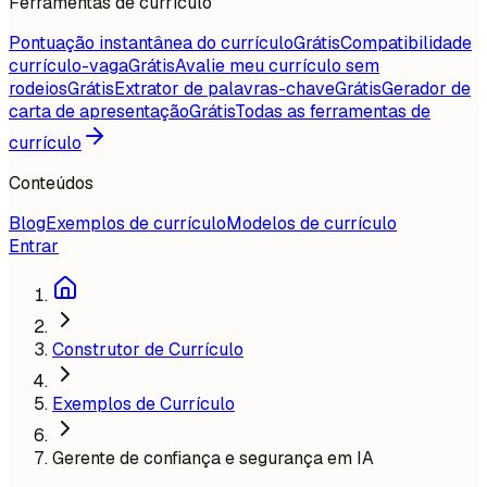
Ferramentas de currículo
Pontuação instantânea do currículo
Grátis
Compatibilidade
currículo-vaga
Grátis
Avalie meu currículo sem
rodeios
Grátis
Extrator de palavras-chave
Grátis
Gerador de
carta de apresentação
Grátis
Todas as ferramentas de
currículo
Conteúdos
Blog
Exemplos de currículo
Modelos de currículo
Entrar
Construtor de Currículo
Exemplos de Currículo
Gerente de confiança e segurança em IA