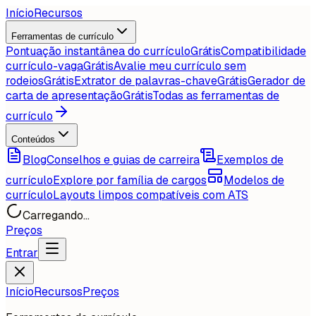
Início
Recursos
Ferramentas de currículo
Pontuação instantânea do currículo
Grátis
Compatibilidade
currículo-vaga
Grátis
Avalie meu currículo sem
rodeios
Grátis
Extrator de palavras-chave
Grátis
Gerador de
carta de apresentação
Grátis
Todas as ferramentas de
currículo
Conteúdos
Blog
Conselhos e guias de carreira
Exemplos de
currículo
Explore por família de cargos
Modelos de
currículo
Layouts limpos compatíveis com ATS
Carregando...
Preços
Entrar
Início
Recursos
Preços