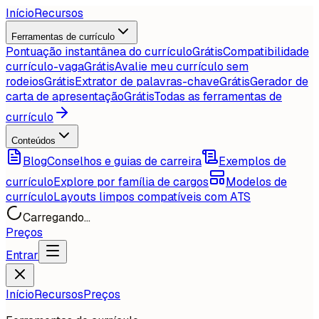
Início
Recursos
Ferramentas de currículo
Pontuação instantânea do currículo
Grátis
Compatibilidade
currículo-vaga
Grátis
Avalie meu currículo sem
rodeios
Grátis
Extrator de palavras-chave
Grátis
Gerador de
carta de apresentação
Grátis
Todas as ferramentas de
currículo
Conteúdos
Blog
Conselhos e guias de carreira
Exemplos de
currículo
Explore por família de cargos
Modelos de
currículo
Layouts limpos compatíveis com ATS
Carregando...
Preços
Entrar
Início
Recursos
Preços