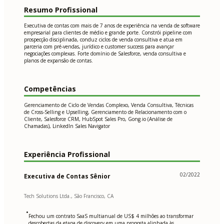
Resumo Profissional
Executiva de contas com mais de 7 anos de experiência na venda de software
empresarial para clientes de médio e grande porte. Constrói pipeline com
prospecção disciplinada, conduz ciclos de venda consultiva e atua em
parceria com pré-vendas, jurídico e customer success para avançar
negociações complexas. Forte domínio de Salesforce, venda consultiva e
planos de expansão de contas.
Competências
Gerenciamento de Ciclo de Vendas Complexo, Venda Consultiva, Técnicas
de Cross-Selling e Upselling, Gerenciamento de Relacionamento com o
Cliente, Salesforce CRM, HubSpot Sales Pro, Gong.io (Análise de
Chamadas), LinkedIn Sales Navigator
Experiência Profissional
02/2022
Executiva de Contas Sênior
Tech Solutions Ltda., São Francisco, CA
•
Fechou um contrato SaaS multianual de US$ 4 milhões ao transformar
descobertas da etapa de discovery em uma proposta alinhada às