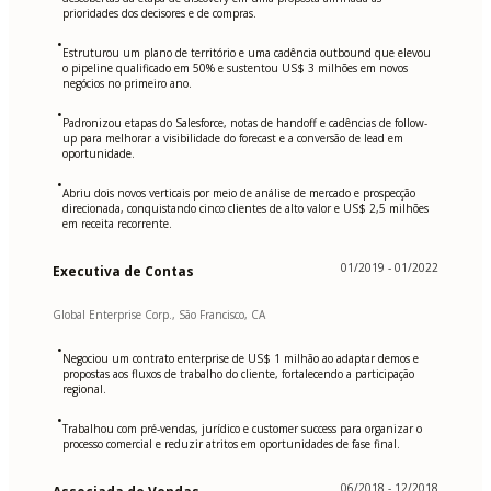
prioridades dos decisores e de compras.
•
Estruturou um plano de território e uma cadência outbound que elevou
o pipeline qualificado em 50% e sustentou US$ 3 milhões em novos
negócios no primeiro ano.
•
Padronizou etapas do Salesforce, notas de handoff e cadências de follow-
up para melhorar a visibilidade do forecast e a conversão de lead em
oportunidade.
•
Abriu dois novos verticais por meio de análise de mercado e prospecção
direcionada, conquistando cinco clientes de alto valor e US$ 2,5 milhões
em receita recorrente.
01/2019 - 01/2022
Executiva de Contas
Global Enterprise Corp., São Francisco, CA
•
Negociou um contrato enterprise de US$ 1 milhão ao adaptar demos e
propostas aos fluxos de trabalho do cliente, fortalecendo a participação
regional.
•
Trabalhou com pré-vendas, jurídico e customer success para organizar o
processo comercial e reduzir atritos em oportunidades de fase final.
06/2018 - 12/2018