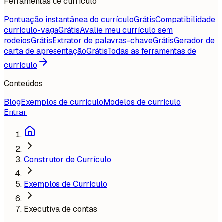
Ferramentas de currículo
Pontuação instantânea do currículo
Grátis
Compatibilidade
currículo-vaga
Grátis
Avalie meu currículo sem
rodeios
Grátis
Extrator de palavras-chave
Grátis
Gerador de
carta de apresentação
Grátis
Todas as ferramentas de
currículo
Conteúdos
Blog
Exemplos de currículo
Modelos de currículo
Entrar
Construtor de Currículo
Exemplos de Currículo
Executiva de contas