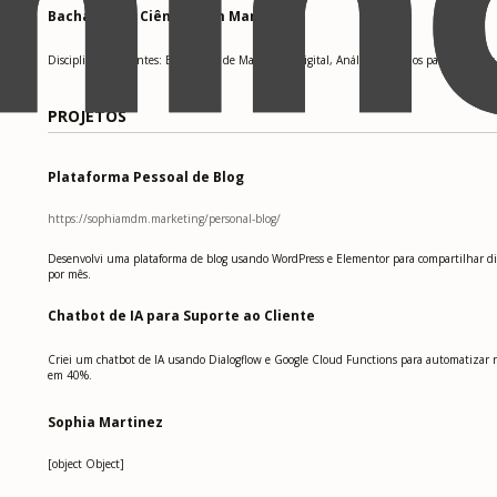
Bacharel em Ciências em Marketing
Disciplinas relevantes: Estratégias de Marketing Digital, Análise de Dados para Negócios
PROJETOS
Plataforma Pessoal de Blog
https://sophiamdm.marketing/personal-blog/
Desenvolvi uma plataforma de blog usando WordPress e Elementor para compartilhar dica
por mês.
Chatbot de IA para Suporte ao Cliente
Criei um chatbot de IA usando Dialogflow e Google Cloud Functions para automatizar r
em 40%.
Sophia Martinez
[object Object]