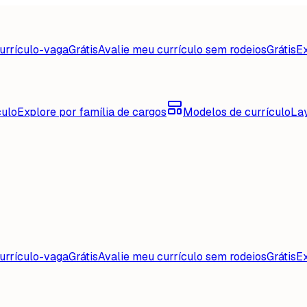
urrículo-vaga
Grátis
Avalie meu currículo sem rodeios
Grátis
Ex
culo
Explore por família de cargos
Modelos de currículo
La
urrículo-vaga
Grátis
Avalie meu currículo sem rodeios
Grátis
Ex