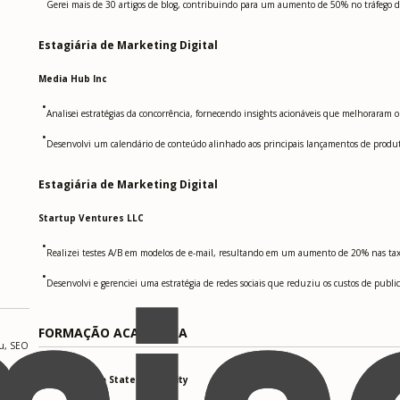
Gerei mais de 30 artigos de blog, contribuindo para um aumento de 50% no tráfego do
Estagiária de Marketing Digital
Media Hub Inc
•
Analisei estratégias da concorrência, fornecendo insights acionáveis que melhorar
•
Desenvolvi um calendário de conteúdo alinhado aos principais lançamentos de produ
Estagiária de Marketing Digital
Startup Ventures LLC
•
Realizei testes A/B em modelos de e-mail, resultando em um aumento de 20% nas tax
•
Desenvolvi e gerenciei uma estratégia de redes sociais que reduziu os custos de publ
FORMAÇÃO ACADÊMICA
au, SEO
San Francisco State University