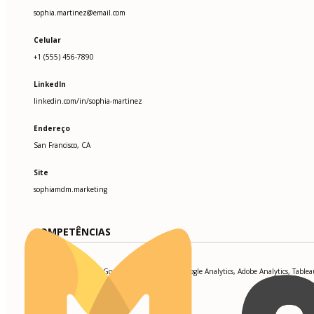
sophia.martinez@email.com
Celular
+1 (555) 456-7890
LinkedIn
linkedin.com/in/sophia-martinez
Endereço
San Francisco, CA
Site
sophiamdm.marketing
COMPETÊNCIAS
Hootsuite, HubSpot, Google Ads, Mailchimp, Google Analytics, Adobe Analytics, Table
Optimization