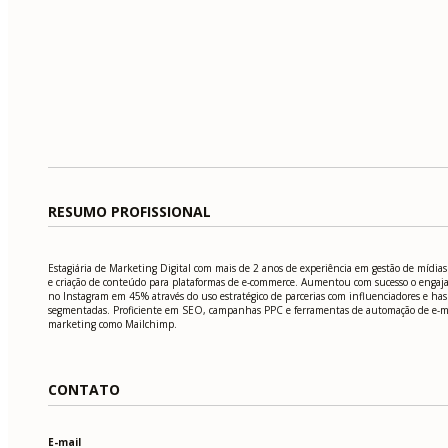
RESUMO PROFISSIONAL
Estagiária de Marketing Digital com mais de 2 anos de experiência em gestão de mídias 
e criação de conteúdo para plataformas de e-commerce. Aumentou com sucesso o enga
no Instagram em 45% através do uso estratégico de parcerias com influenciadores e ha
segmentadas. Proficiente em SEO, campanhas PPC e ferramentas de automação de e-m
marketing como Mailchimp.
CONTATO
E-mail